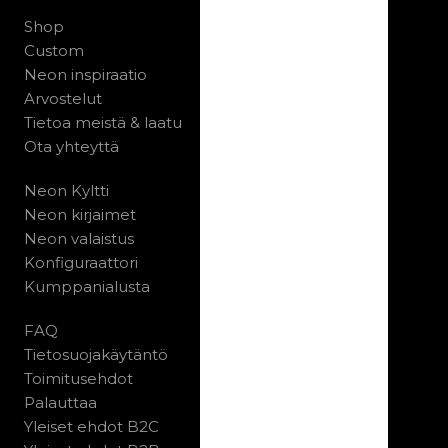
Shop
Custom
Neon inspiraatio
Arvostelut
Tietoa meistä & laatu
Ota yhteyttä
Neon Kyltti
Neon kirjaimet
Neon valaistus
Konfiguraattori
Kumppanialusta
FAQ
Tietosuojakäytäntö
Toimitusehdot
Palauttaa
Yleiset ehdot B2C