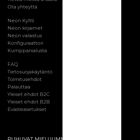
Ota yhteyttä
Neon Kyltti
Neon kirjaimet
Neon valaistus
Konfiguraattori
Kumppanialusta
FAQ
Tietosuojakäytäntö
Toimitusehdot
Palauttaa
Yleiset ehdot B2C
Yleiset ehdot B2B
Evästeasetukset
PUHUVAT MIELUUMMIN SUORAAN MEILLE: