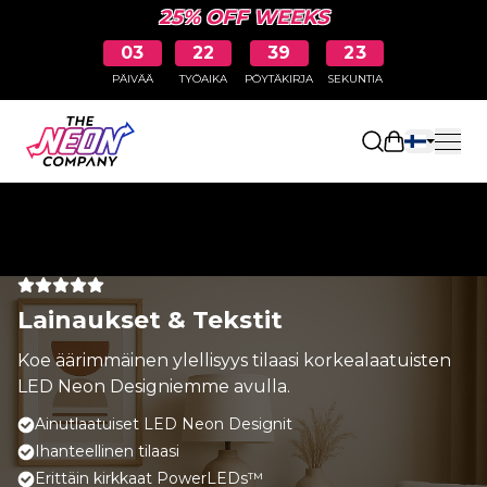
25% OFF WEEKS
03
22
39
23
PÄIVÄÄ
TYÖAIKA
PÖYTÄKIRJA
SEKUNTIA
Avaa ostosk
Lainaukset & Tekstit
Koe äärimmäinen ylellisyys tilaasi korkealaatuisten
LED Neon Designiemme avulla.
Ainutlaatuiset LED Neon Designit
Ihanteellinen tilaasi
Erittäin kirkkaat PowerLEDs™