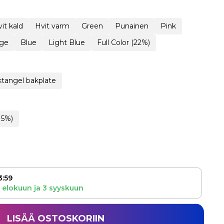
it kald
Hvit varm
Green
Punainen
Pink
ge
Blue
Light Blue
Full Color (22%)
tangel bakplate
15%)
3:59
 elokuun
ja
3 syyskuun
LISÄÄ OSTOSKORIIN