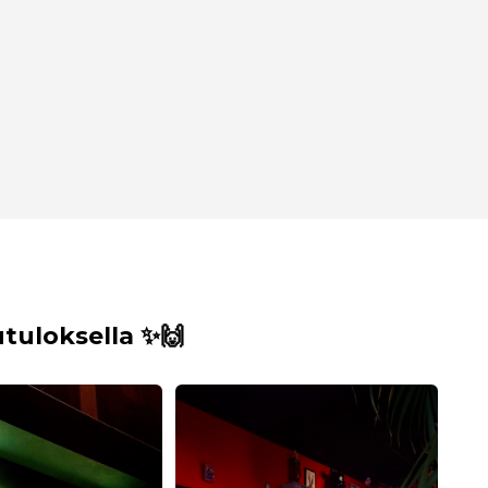
uloksella ✨🙌