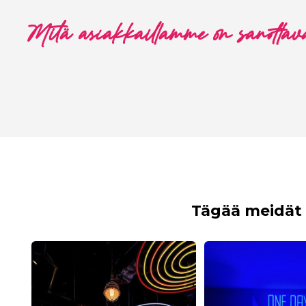
Mitä asiakkaillamme on sanottav
Tägää meidät