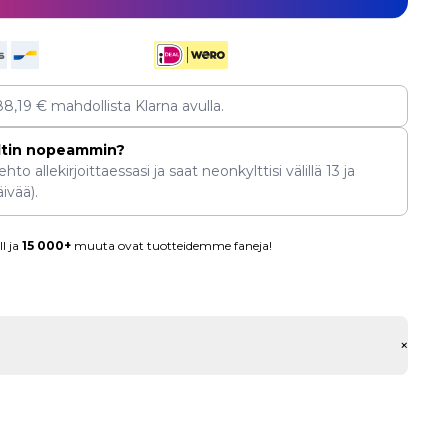
88,19
€
mahdollista Klarna avulla.
ltin nopeammin?
hto allekirjoittaessasi ja saat neonkylttisi välillä
13
ja
ivää).
l ja
15 000+
muuta ovat tuotteidemme faneja!
+