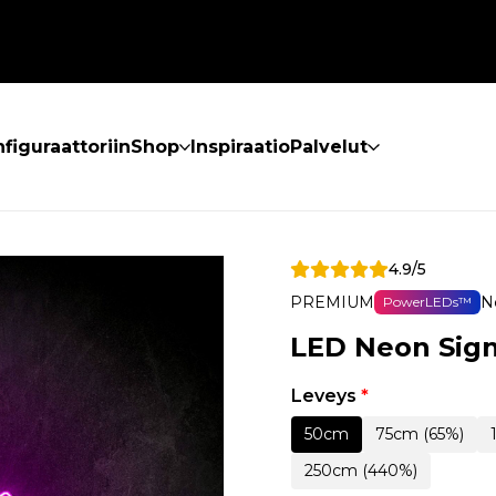
figuraattoriin
Shop
Inspiraatio
Palvelut
4.9/5
PREMIUM
N
PowerLEDs™
LED Neon Sig
Leveys
*
50cm
75cm (65%)
250cm (440%)