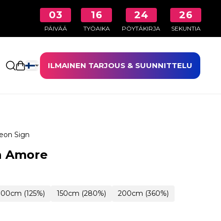
03
16
24
25
PÄIVÄÄ
TYÖAIKA
PÖYTÄKIRJA
SEKUNTIA
ILMAINEN TARJOUS & SUUNNITTELU
Avaa ostoskori
eon Sign
n Amore
100cm (125%)
150cm (280%)
200cm (360%)