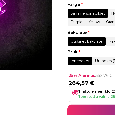
Farge
*
Samme som bildet
Hv
Purple
Yellow
Oran
Bakplate
*
Utskåret bakplate
Rek
Bruk
*
Innendørs
Utendørs (
25% Alennus
352,76
€
264,57
€
Tilattu ennen klo 2
Toimitettu välillä
25