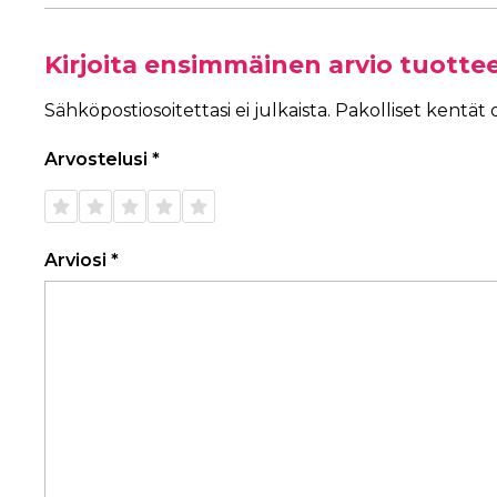
Kirjoita ensimmäinen arvio tuotte
Sähköpostiosoitettasi ei julkaista.
Pakolliset kentät
Arvostelusi
*
1/5
2/5
3/5
4/5
5/5
tähteä
tähteä
tähteä
tähteä
tähteä
Arviosi
*