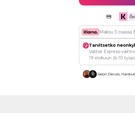
Maksu 3 osassa
Tarvitsetko neonky
Valitse Express-vaihtoe
19 elokuun
(6-10 työpä
Jason Derulo, Hardwel