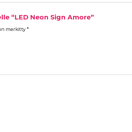
elle “LED Neon Sign Amore”
 on merkitty
*