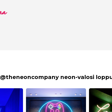
aa
 @theneoncompany neon-valosi lopput