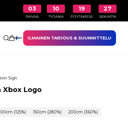
03
10
19
26
PÄIVÄÄ
TYÖAIKA
PÖYTÄKIRJA
SEKUNTIA
ILMAINEN TARJOUS & SUUNNITTELU
Avaa ostoskori
eon Sign
n Xbox Logo
100cm (125%)
150cm (280%)
200cm (360%)