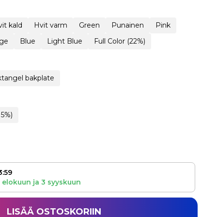
it kald
Hvit varm
Green
Punainen
Pink
ge
Blue
Light Blue
Full Color (22%)
tangel bakplate
15%)
3:59
 elokuun
ja
3 syyskuun
LISÄÄ OSTOSKORIIN