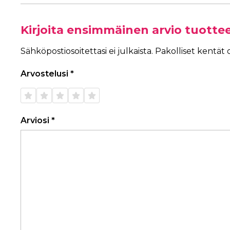
Kirjoita ensimmäinen arvio tuotte
Sähköpostiosoitettasi ei julkaista.
Pakolliset kentät
Arvostelusi
*
1/5
2/5
3/5
4/5
5/5
tähteä
tähteä
tähteä
tähteä
tähteä
Arviosi
*