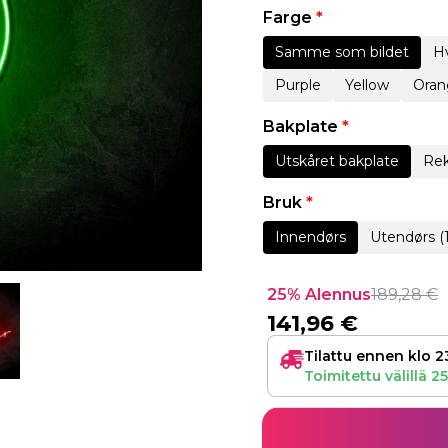
Farge
*
Samme som bildet
Hv
Purple
Yellow
Oran
Bakplate
*
Utskåret bakplate
Rek
Bruk
*
Innendørs
Utendørs (
25% Alennus
189,28
€
141,96
€
Tilattu ennen klo 2
Toimitettu välillä
25