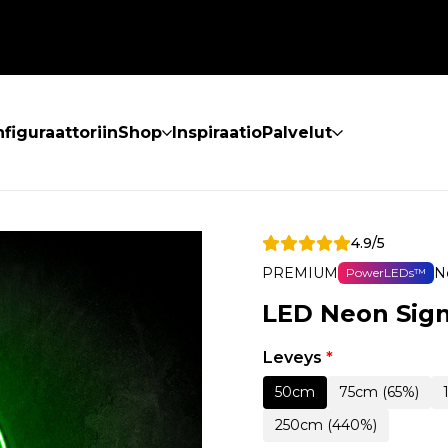
figuraattoriin
Shop
Inspiraatio
Palvelut
4.9/5
PREMIUM
N
PowerLEDs™
LED Neon Sig
Leveys
*
50cm
75cm (65%)
250cm (440%)