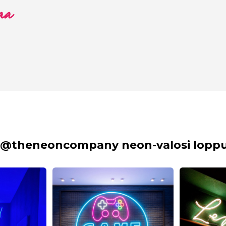
aa
 @theneoncompany neon-valosi lopput