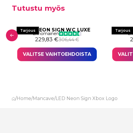
Tutustu myös
T
LED NEON SIGN WC LUXE
LED N
Tarjous
Tarjous
Erinomainen
Er
 401,80 €.
,36 €.
Alkuperäinen hinta oli: 306,44 €.
Nykyinen hinta on: 229,83 €.
A
N
229,83
€
306,44
€
VALITSE VAIHTOEHDOISTA
VALI
/
Home
/
Mancave
/
LED Neon Sign Xbox Logo