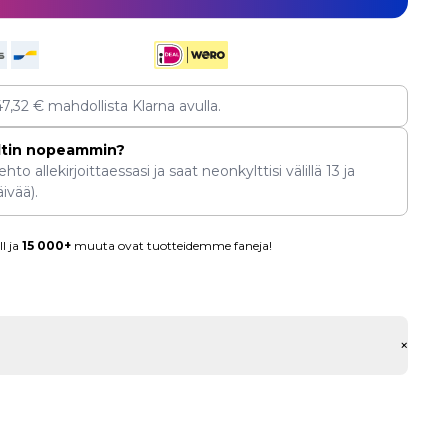
47,32
€
mahdollista Klarna avulla.
ltin nopeammin?
hto allekirjoittaessasi ja saat neonkylttisi välillä
13
ja
ivää).
l ja
15 000+
muuta ovat tuotteidemme faneja!
+