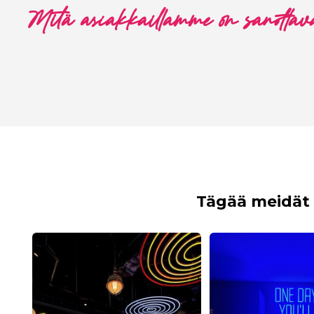
Mitä asiakkaillamme on sanottav
Tägää meidät