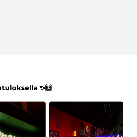
uloksella ✨🙌