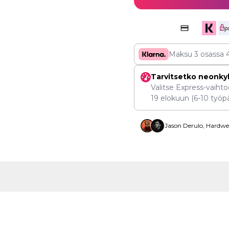
Maksu 3 osassa
Tarvitsetko neonky
Valitse Express-vaihtoe
19 elokuun
(6-10 työpä
Jason Derulo, Hardwel