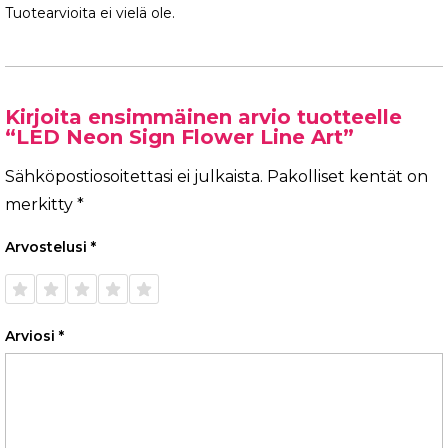
Tuotearvioita ei vielä ole.
Kirjoita ensimmäinen arvio tuotteelle
“LED Neon Sign Flower Line Art”
Sähköpostiosoitettasi ei julkaista.
Pakolliset kentät on
merkitty
*
Arvostelusi
*
1/5
2/5
3/5
4/5
5/5
tähteä
tähteä
tähteä
tähteä
tähteä
Arviosi
*