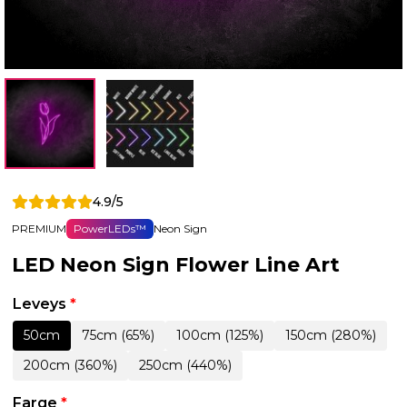
4.9/5
PREMIUM
PowerLEDs™
Neon Sign
LED Neon Sign Flower Line Art
Leveys
*
50cm
75cm (65%)
100cm (125%)
150cm (280%)
200cm (360%)
250cm (440%)
Farge
*