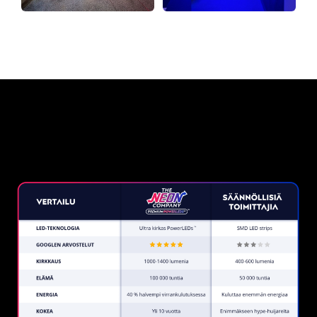
Miksi neonkyltti The Neon
Company?