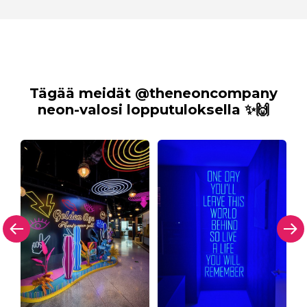
Tägää meidät @theneoncompany
neon-valosi lopputuloksella ✨🙌