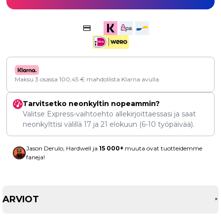
Maksu 3 osassa
100,45
€
mahdollista Klarna avulla.
Tarvitsetko neonkyltin nopeammin?
Valitse Express-vaihtoehto allekirjoittaessasi ja saat
neonkylttisi välillä
17
ja
21 elokuun
(6-10 työpäivää).
Jason Derulo, Hardwell ja
15 000+
muuta ovat tuotteidemme
faneja!
ARVIOT