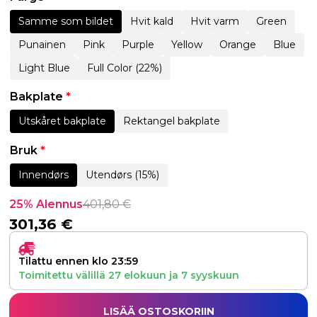
Samme som bildet
Hvit kald
Hvit varm
Green
Punainen
Pink
Purple
Yellow
Orange
Blue
Light Blue
Full Color (22%)
Bakplate
*
Utskåret bakplate
Rektangel bakplate
Bruk
*
Innendørs
Utendørs (15%)
25% Alennus
401,80
€
301,36
€
Tilattu ennen klo 23:59
Toimitettu välillä
27 elokuun
ja
7 syyskuun
LISÄÄ OSTOSKORIIN