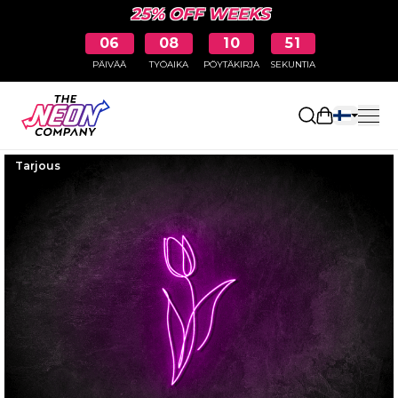
25% OFF WEEKS
06
08
10
50
PÄIVÄÄ
TYÖAIKA
PÖYTÄKIRJA
SEKUNTIA
Avaa ostosk
Tarjous