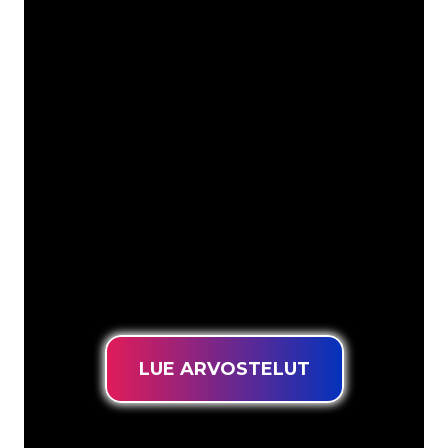
Asiakkaitamme ovat
mm
Neon Companyn Neon-asiantuntijat
ovat valmiita muuttamaan yrityksesi
nimen, logon tai tuotemerkin Neon-
valaistukseksi tunnelmallisella ja
tehokkaalla tavalla. Asiakaskuntaamme
kuuluu yli 5000+ yritystä ja tunnettua
tuotemerkkiä, joten olet tullut oikeaan
paikkaan hankkiaksesi kestävän Neon-
kyltin edullisimmalla hintatakuulla.
LUE ARVOSTELUT