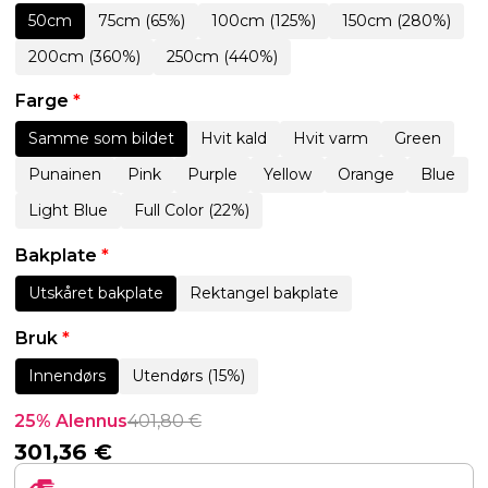
50cm
75cm (65%)
100cm (125%)
150cm (280%)
200cm (360%)
250cm (440%)
Farge
*
Samme som bildet
Hvit kald
Hvit varm
Green
Punainen
Pink
Purple
Yellow
Orange
Blue
Light Blue
Full Color (22%)
Bakplate
*
Utskåret bakplate
Rektangel bakplate
Bruk
*
Innendørs
Utendørs (15%)
25% Alennus
401,80
€
301,36
€