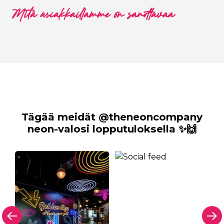
Mitä asiakkaillamme on sanottavaa
Tägää meidät @theneoncompany
neon-valosi lopputuloksella ✨🙌