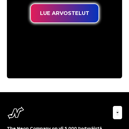
LUE ARVOSTELUT
The Neon Company on yli 5 000 tyytyväistä