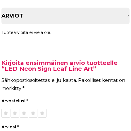
ARVIOT
Tuotearvioita ei vielä ole.
Kirjoita ensimmäinen arvio tuotteelle
“LED Neon Sign Leaf Line Art”
Sähköpostiosoitettasi ei julkaista.
Pakolliset kentät on
merkitty
*
Arvostelusi
*
1/5
2/5
3/5
4/5
5/5
tähteä
tähteä
tähteä
tähteä
tähteä
Arviosi
*