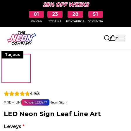
25% OFF WEEKS
01
23
28
51
PÄIVÄÄ
TYÖAIKA
PÖYTÄKIRJA
SEKUNTIA
Avaa osto
Tarjous
4.9/5
PREMIUM
PowerLEDs™
Neon Sign
LED Neon Sign Leaf Line Art
Leveys
*