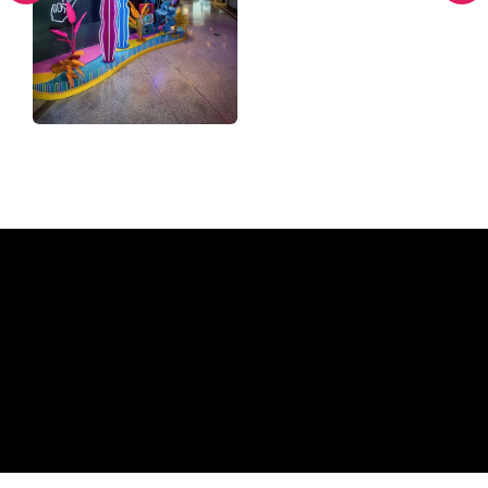
Miksi neonkyltti The Neon
Company?
REGULAR
SUPPLIERS