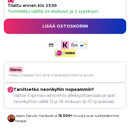
Tilattu ennen klo 23:59
Toimitettu välillä
24 elokuun
ja
2 syyskuun
LISÄÄ OSTOSKORIIN
Maksu 3 osassa
100,45
€
mahdollista Klarna avulla.
Tarvitsetko neonkyltin nopeammin?
Valitse Express-vaihtoehto allekirjoittaessasi ja saat
neonkylttisi välillä
12
ja
18 elokuun
(6-10 työpäivää).
Jason Derulo, Hardwell ja
15 000+
muuta ovat tuotteidemme
faneja!