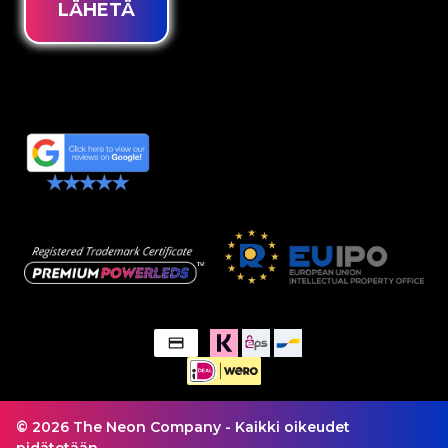
LÄHETÄ
© 2026 The Neon Company - Kaikki oikeudet
pidätetään.