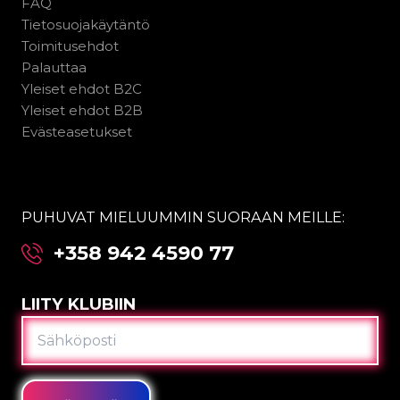
FAQ
Tietosuojakäytäntö
Toimitusehdot
Palauttaa
Yleiset ehdot B2C
Yleiset ehdot B2B
Evästeasetukset
PUHUVAT MIELUUMMIN SUORAAN MEILLE:
+358 942 4590 77
LIITY KLUBIIN
SÄHKÖPOSTI