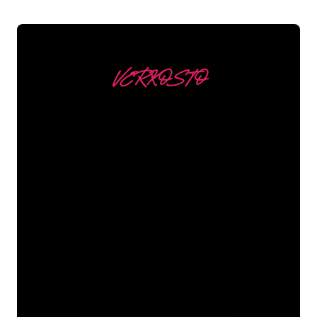
VERKOSTO
Asiakkaitamme ovat
mm
Neon Companyn Neon-asiantuntijat
ovat valmiita muuttamaan yrityksesi
nimen, logon tai tuotemerkin Neon-
valaistukseksi tunnelmallisella ja
tehokkaalla tavalla. Asiakaskuntaamme
kuuluu yli 5000+ yritystä ja tunnettua
tuotemerkkiä, joten olet tullut oikeaan
paikkaan hankkiaksesi kestävän Neon-
kyltin edullisimmalla hintatakuulla.