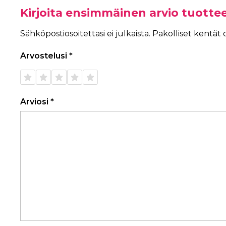
Kirjoita ensimmäinen arvio tuott
Sähköpostiosoitettasi ei julkaista.
Pakolliset kentät
Arvostelusi
*
1/5
2/5
3/5
4/5
5/5
tähteä
tähteä
tähteä
tähteä
tähteä
Arviosi
*