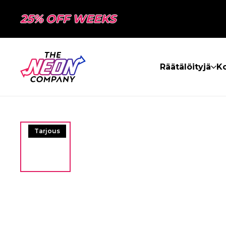
25% OFF WEEKS
Räätälöityjä
Ko
Tarjous