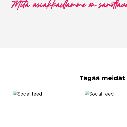
Mitä asiakkaillamme on sanottav
Tägää meidät