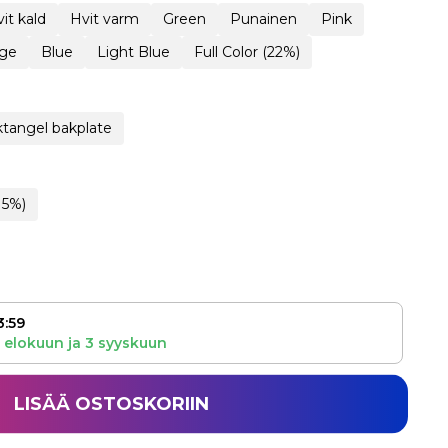
it kald
Hvit varm
Green
Punainen
Pink
ge
Blue
Light Blue
Full Color (22%)
tangel bakplate
15%)
3:59
 elokuun
ja
3 syyskuun
LISÄÄ OSTOSKORIIN