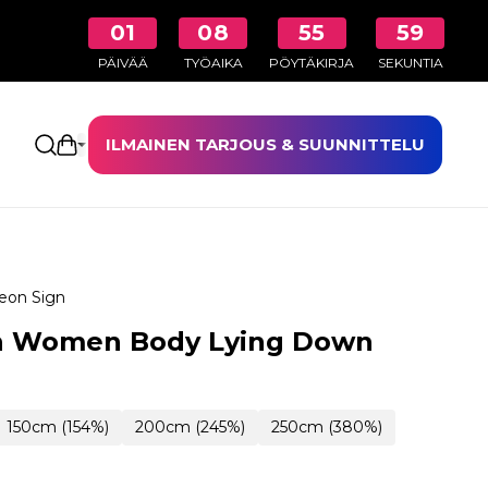
01
08
55
58
PÄIVÄÄ
TYÖAIKA
PÖYTÄKIRJA
SEKUNTIA
ILMAINEN TARJOUS & SUUNNITTELU
Avaa ostoskori
eon Sign
n Women Body Lying Down
150cm (154%)
200cm (245%)
250cm (380%)