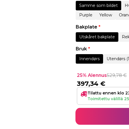
Samme som bildet
Hv
Purple
Yellow
Oran
Bakplate
*
Utskåret bakplate
Rek
Bruk
*
Innendørs
Utendørs (
25% Alennus
529,78
€
397,34
€
Tilattu ennen klo 2
Toimitettu välillä
25