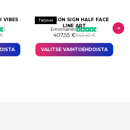
 VIBES
LED NEON SIGN HALF FACE
Tarjous
LINE ART
Erinomainen
nta oli: 306,44 €.
on: 229,83 €.
Alkuperäinen hinta oli: 543,40
Nykyinen hinta on: 407,55 €.
407,55
€
€
543,40
€
OISTA
VALITSE VAIHTOEHDOISTA