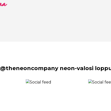
aa
 @theneoncompany neon-valosi lopput