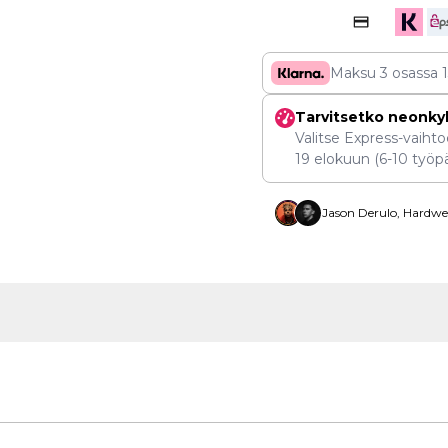
Maksu 3 osassa
Tarvitsetko neonky
Valitse Express-vaihtoe
19 elokuun
(6-10 työpä
Jason Derulo, Hardwel