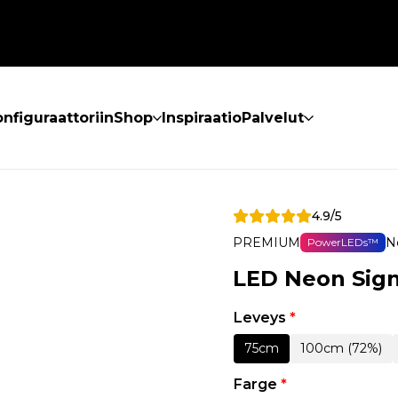
nfiguraattoriin
Shop
Inspiraatio
Palvelut
4.9/5
PREMIUM
N
PowerLEDs™
LED Neon Sig
Leveys
*
75cm
100cm (72%)
Farge
*