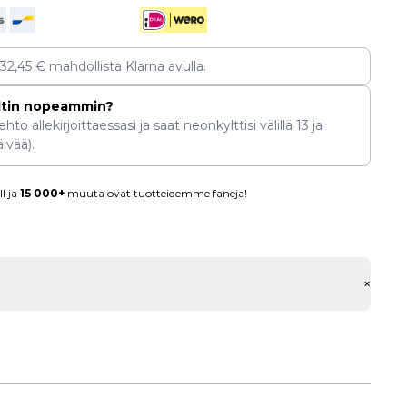
132,45
€
mahdollista Klarna avulla.
ltin nopeammin?
hto allekirjoittaessasi ja saat neonkylttisi välillä
13
ja
ivää).
l ja
15 000+
muuta ovat tuotteidemme faneja!
+