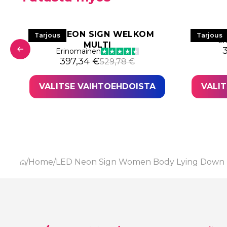
LED NEON SIGN WELKOM
LE
Tarjous
Tarjous
Er
MULTI
A
N
Erinomainen
: 543,40 €.
,55 €.
Alkuperäinen hinta oli: 529,78 €.
Nykyinen hinta on: 397,34 €.
397,34
€
529,78
€
VALITSE VAIHTOEHDOISTA
VALI
/
Home
/
LED Neon Sign Women Body Lying Down