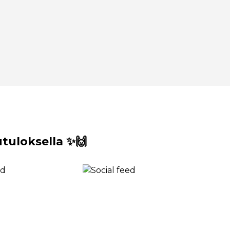
uloksella ✨🙌