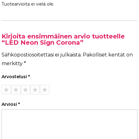
Tuotearvioita ei vielä ole.
Kirjoita ensimmäinen arvio tuotteelle
“LED Neon Sign Corona”
Sähköpostiosoitettasi ei julkaista.
Pakolliset kentät on
merkitty
*
Arvostelusi
*
1/5
2/5
3/5
4/5
5/5
tähteä
tähteä
tähteä
tähteä
tähteä
Arviosi
*