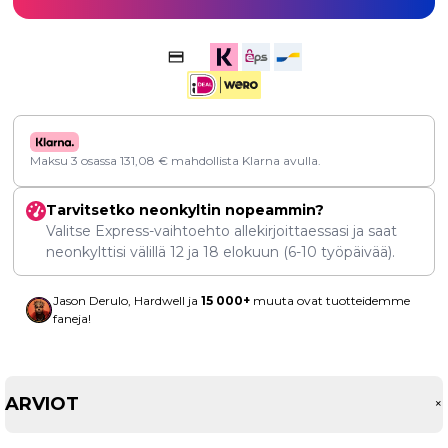
Maksu 3 osassa
131,08
€
mahdollista Klarna avulla.
Tarvitsetko neonkyltin nopeammin?
Valitse Express-vaihtoehto allekirjoittaessasi ja saat
neonkylttisi välillä
12
ja
18 elokuun
(6-10 työpäivää).
Jason Derulo, Hardwell ja
15 000+
muuta ovat tuotteidemme
faneja!
ARVIOT