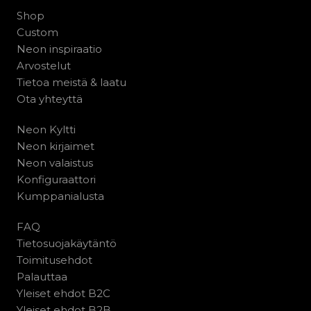
Shop
Custom
Neon inspiraatio
Arvostelut
Tietoa meistä & laatu
Ota yhteyttä
Neon Kyltti
Neon kirjaimet
Neon valaistus
Konfiguraattori
Kumppanialusta
FAQ
Tietosuojakäytäntö
Toimitusehdot
Palauttaa
Yleiset ehdot B2C
Yleiset ehdot B2B