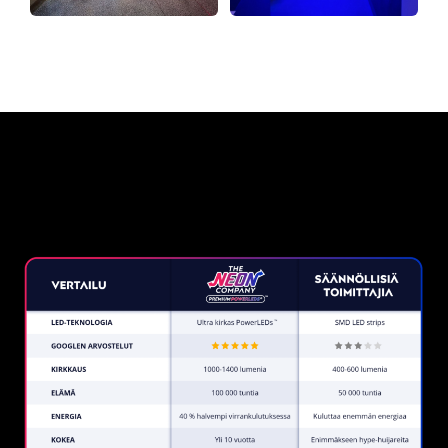
Miksi neonkyltti The Neon
Company?