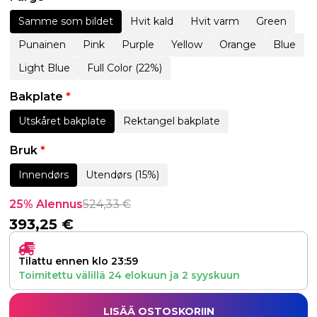
Samme som bildet
Hvit kald
Hvit varm
Green
Punainen
Pink
Purple
Yellow
Orange
Blue
Light Blue
Full Color (22%)
Bakplate
*
Utskåret bakplate
Rektangel bakplate
Bruk
*
Innendørs
Utendørs (15%)
25% Alennus
524,33
€
393,25
€
Tilattu ennen klo 23:59
Toimitettu välillä
24 elokuun
ja
2 syyskuun
LISÄÄ OSTOSKORIIN