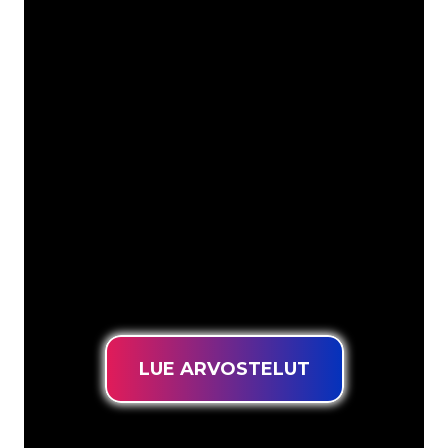
Asiakkaitamme ovat
mm
Neon Companyn Neon-asiantuntijat
ovat valmiita muuttamaan yrityksesi
nimen, logon tai tuotemerkin Neon-
valaistukseksi tunnelmallisella ja
tehokkaalla tavalla. Asiakaskuntaamme
kuuluu yli 5000+ yritystä ja tunnettua
tuotemerkkiä, joten olet tullut oikeaan
paikkaan hankkiaksesi kestävän Neon-
kyltin edullisimmalla hintatakuulla.
LUE ARVOSTELUT