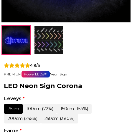
4.9/5
PREMIUM
PowerLEDs™
Neon Sign
LED Neon Sign Corona
Leveys
*
75cm
100cm (72%)
150cm (154%)
200cm (245%)
250cm (380%)
Farge
*