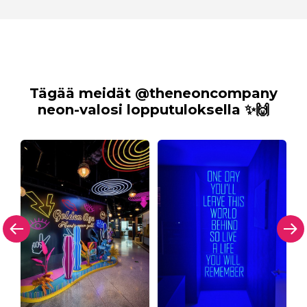
Tägää meidät @theneoncompany
neon-valosi lopputuloksella ✨🙌