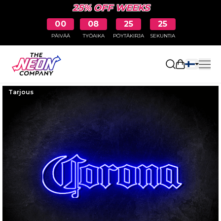
25% OFF WEEKS
00
08
25
24
PÄIVÄÄ
TYÖAIKA
PÖYTÄKIRJA
SEKUNTIA
Avaa ostosk
Tarjous