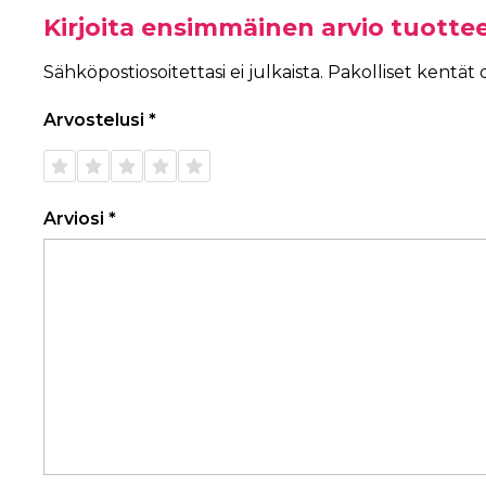
Kirjoita ensimmäinen arvio tuotte
Sähköpostiosoitettasi ei julkaista.
Pakolliset kentät
Arvostelusi
*
1/5
2/5
3/5
4/5
5/5
tähteä
tähteä
tähteä
tähteä
tähteä
Arviosi
*