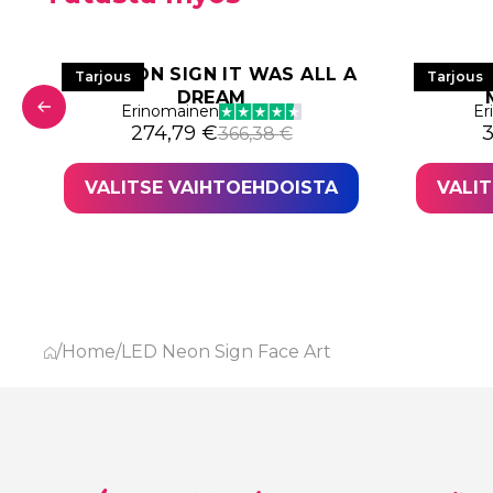
LED NEON SIGN IT WAS ALL A
LED 
Tarjous
Tarjous
DREAM
Erinomainen
Er
: 557,02 €.
,77 €.
Alkuperäinen hinta oli: 366,38 €.
Nykyinen hinta on: 274,79 €.
A
N
274,79
€
366,38
€
VALITSE VAIHTOEHDOISTA
VALI
/
Home
/
LED Neon Sign Face Art