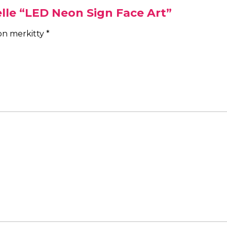
elle “LED Neon Sign Face Art”
 on merkitty
*