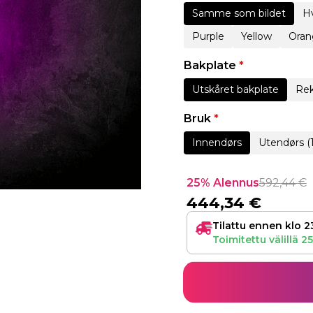
Samme som bildet
Hv
Purple
Yellow
Oran
Bakplate
*
Utskåret bakplate
Rek
Bruk
*
Innendørs
Utendørs (
25% Alennus
592,44
€
444,34
€
Tilattu ennen klo 2
Toimitettu välillä
25