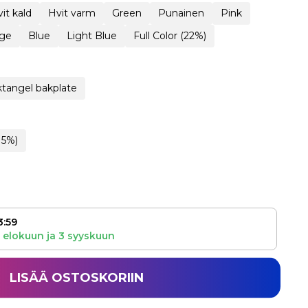
it kald
Hvit varm
Green
Punainen
Pink
ge
Blue
Light Blue
Full Color (22%)
tangel bakplate
15%)
3:59
 elokuun
ja
3 syyskuun
LISÄÄ OSTOSKORIIN