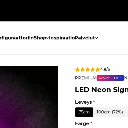
figuraattoriin
Shop
Inspiraatio
Palvelut
4.9/5
PREMIUM
N
PowerLEDs™
LED Neon Sign
Leveys
*
75cm
100cm (72%)
Farge
*