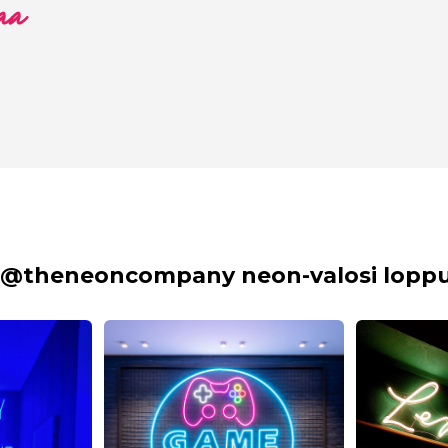
aa
 @theneoncompany neon-valosi lopput