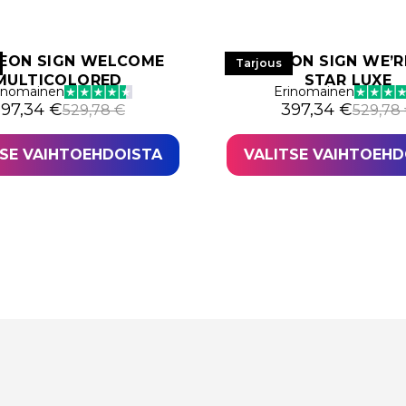
NEON SIGN WELCOME
LED NEON SIGN WE’R
Tarjous
MULTICOLORED
STAR LUXE
inomainen
Erinomainen
lkuperäinen hinta oli: 529,78 €.
ykyinen hinta on: 397,34 €.
Alkuperäinen hi
Nykyinen hinta 
397,34
€
397,34
€
529,78
€
529,78
TSE VAIHTOEHDOISTA
VALITSE VAIHTOEHD