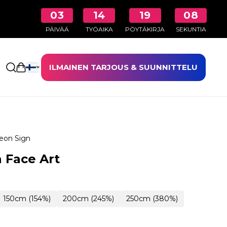
03
14
19
07
PÄIVÄÄ
TYÖAIKA
PÖYTÄKIRJA
SEKUNTIA
ILMAINEN TARJOUS & SUUNNITTELU
Avaa ostoskori
eon Sign
 Face Art
150cm (154%)
200cm (245%)
250cm (380%)