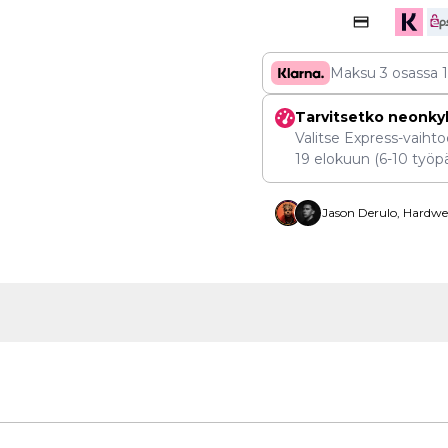
Maksu 3 osassa
Tarvitsetko neonky
Valitse Express-vaihtoe
19 elokuun
(6-10 työpä
Jason Derulo, Hardwel