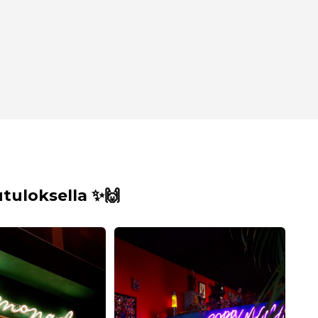
uloksella ✨🙌