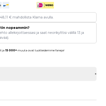
148,11
€
mahdollista Klarna avulla.
ltin nopeammin?
hto allekirjoittaessasi ja saat neonkylttisi välillä
13
ja
ivää).
l ja
15 000+
muuta ovat tuotteidemme faneja!
+