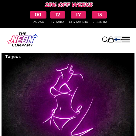
25% OFF WEEKS
00
12
17
12
PÄIVÄÄ
TYÖAIKA
PÖYTÄKIRJA
SEKUNTIA
Avaa ostosk
Tarjous