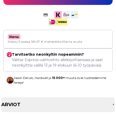
Maksu 3 osassa
169,57
€
mahdollista Klarna avulla.
Tarvitsetko neonkyltin nopeammin?
Valitse Express-vaihtoehto allekirjoittaessasi ja saat
neonkylttisi välillä
13
ja
19 elokuun
(6-10 työpäivää).
Jason Derulo, Hardwell ja
15 000+
muuta ovat tuotteidemme
faneja!
ARVIOT