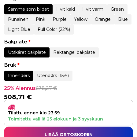
Samme som bildet
Hvit kald
Hvit varm
Green
Punainen
Pink
Purple
Yellow
Orange
Blue
Light Blue
Full Color (22%)
Bakplate
*
Utskåret bakplate
Rektangel bakplate
Bruk
*
Innendørs
Utendørs (15%)
25% Alennus
678,27
€
508,71
€
Tilattu ennen klo 23:59
Toimitettu välillä
25 elokuun
ja
3 syyskuun
LISÄÄ OSTOSKORIIN