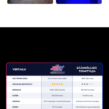
Miksi neonkyltti The Neon
Company?