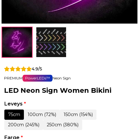
4.9/5
PREMIUM
PowerLEDs™
Neon Sign
LED Neon Sign Women Bikini
Leveys
*
75cm
100cm (72%)
150cm (154%)
200cm (245%)
250cm (380%)
Farge
*