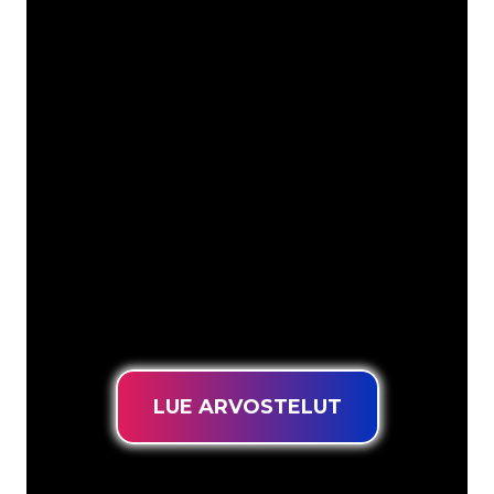
Asiakkaitamme ovat
mm
Neon Companyn Neon-asiantuntijat
ovat valmiita muuttamaan yrityksesi
nimen, logon tai tuotemerkin Neon-
valaistukseksi tunnelmallisella ja
tehokkaalla tavalla. Asiakaskuntaamme
kuuluu yli 5000+ yritystä ja tunnettua
tuotemerkkiä, joten olet tullut oikeaan
paikkaan hankkiaksesi kestävän Neon-
kyltin edullisimmalla hintatakuulla.
LUE ARVOSTELUT