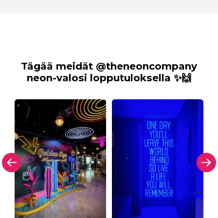
Tägää meidät @theneoncompany
neon-valosi lopputuloksella ✨🙌