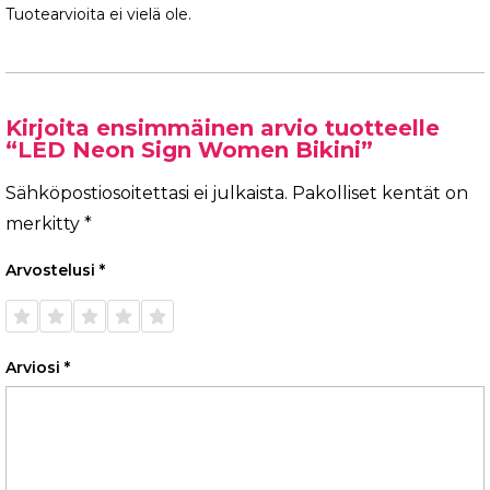
Tuotearvioita ei vielä ole.
Kirjoita ensimmäinen arvio tuotteelle
“LED Neon Sign Women Bikini”
Sähköpostiosoitettasi ei julkaista.
Pakolliset kentät on
merkitty
*
Arvostelusi
*
1/5
2/5
3/5
4/5
5/5
tähteä
tähteä
tähteä
tähteä
tähteä
Arviosi
*