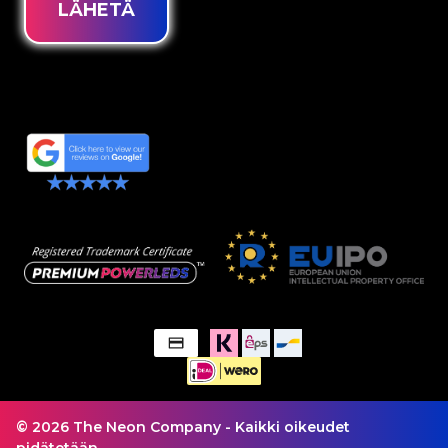
LÄHETÄ
© 2026 The Neon Company - Kaikki oikeudet
pidätetään.