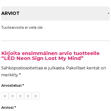
ARVIOT
Tuotearvioita ei vielä ole.
Kirjoita ensimmäinen arvio tuotteelle
“LED Neon Sign Lost My Mind”
Sähköpostiosoitettasi ei julkaista.
Pakolliset kentät on
merkitty
*
Arvostelusi
*
1/5
2/5
3/5
4/5
5/5
tähteä
tähteä
tähteä
tähteä
tähteä
Arviosi
*