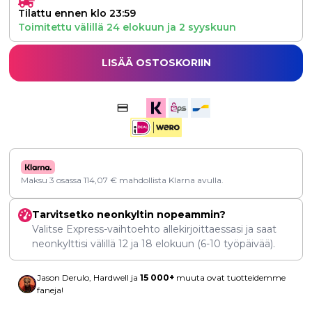
Tilattu ennen klo 23:59
Toimitettu välillä
24 elokuun
ja
2 syyskuun
LISÄÄ OSTOSKORIIN
Maksu 3 osassa
114,07
€
mahdollista Klarna avulla.
Tarvitsetko neonkyltin nopeammin?
Valitse Express-vaihtoehto allekirjoittaessasi ja saat
neonkylttisi välillä
12
ja
18 elokuun
(6-10 työpäivää).
Jason Derulo, Hardwell ja
15 000+
muuta ovat tuotteidemme
faneja!