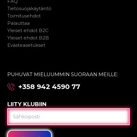
FAQ
Tietosuojakäytäntö
Toimitusehdot
Palauttaa
Yleiset ehdot B2C
Yleiset ehdot B2B
Evästeasetukset
PUHUVAT MIELUUMMIN SUORAAN MEILLE:
+358 942 4590 77
LIITY KLUBIIN
SÄHKÖPOSTI