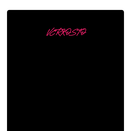
VERKOSTO
Asiakkaitamme ovat
mm
Neon Companyn Neon-asiantuntijat
ovat valmiita muuttamaan yrityksesi
nimen, logon tai tuotemerkin Neon-
valaistukseksi tunnelmallisella ja
tehokkaalla tavalla. Asiakaskuntaamme
kuuluu yli 5000+ yritystä ja tunnettua
tuotemerkkiä, joten olet tullut oikeaan
paikkaan hankkiaksesi kestävän Neon-
kyltin edullisimmalla hintatakuulla.