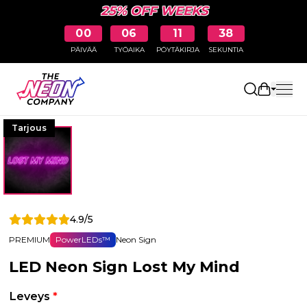
25% OFF WEEKS
00
06
11
37
PÄIVÄÄ
TYÖAIKA
PÖYTÄKIRJA
SEKUNTIA
Avaa osto
Tarjous
4.9/5
PREMIUM
PowerLEDs™
Neon Sign
LED Neon Sign Lost My Mind
Leveys
*