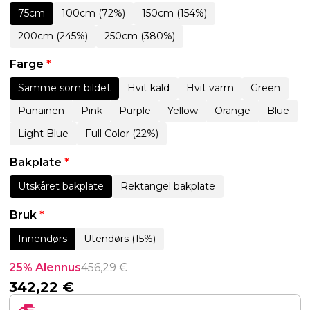
75cm
100cm (72%)
150cm (154%)
200cm (245%)
250cm (380%)
Farge
*
Samme som bildet
Hvit kald
Hvit varm
Green
Punainen
Pink
Purple
Yellow
Orange
Blue
Light Blue
Full Color (22%)
Bakplate
*
Utskåret bakplate
Rektangel bakplate
Bruk
*
Innendørs
Utendørs (15%)
25% Alennus
456,29
€
342,22
€