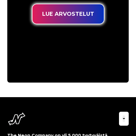
LUE ARVOSTELUT
The Neon Company on yli 5 000 tyytyväistä