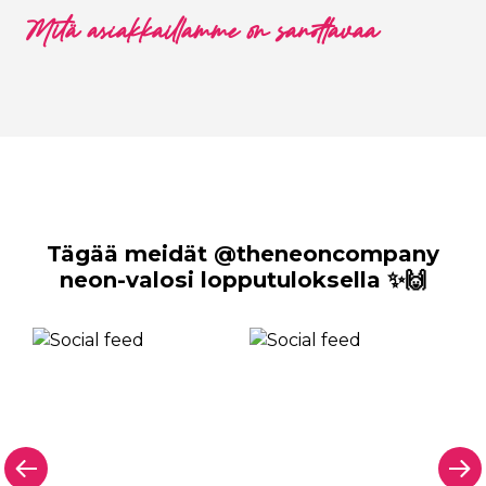
Mitä asiakkaillamme on sanottavaa
Tägää meidät @theneoncompany
neon-valosi lopputuloksella ✨🙌