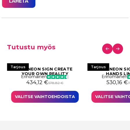
Tutustu myös
Tarjous
Tarjous
LED NEON SIGN CREATE
LED NEON SI
YOUR OWN REALITY
HANDS LI
Erinomainen
Erinomainen
i: 529,78 €.
97,34 €.
Alkuperäinen hinta oli: 578,82 €.
Nykyinen hinta on: 434,12 €.
Alkuperäi
Nykyinen 
434,12
€
530,16
€
578,82
€
VALITSE VAIHTOEHDOISTA
VALITSE VAIH