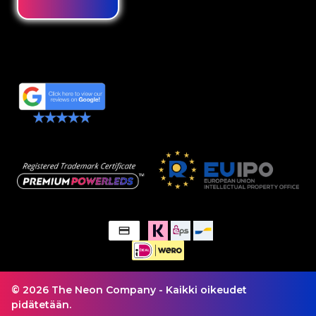
© 2026 The Neon Company - Kaikki oikeudet
pidätetään.