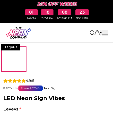
25% OFF WEEKS
01
18
08
23
PÄIVÄÄ
TYÖAIKA
PÖYTÄKIRJA
SEKUNTIA
Avaa osto
Tarjous
4.9/5
PREMIUM
PowerLEDs™
Neon Sign
LED Neon Sign Vibes
Leveys
*