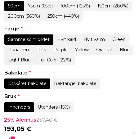
50cm
75cm (65%)
100cm (125%)
150cm (280%)
200cm (360%)
250cm (440%)
Farge
*
Samme som bildet
Hvit kald
Hvit varm
Green
Punainen
Pink
Purple
Yellow
Orange
Blue
Light Blue
Full Color (22%)
Bakplate
*
Utskåret bakplate
Rektangel bakplate
Bruk
*
Innendørs
Utendørs (15%)
25% Alennus
257,40
€
193,05
€