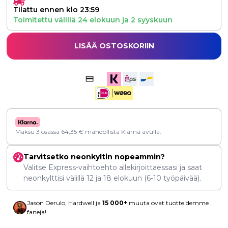
Tilattu ennen klo 23:59
Toimitettu välillä
24 elokuun
ja
2 syyskuun
LISÄÄ OSTOSKORIIN
Maksu 3 osassa
64,35
€
mahdollista Klarna avulla.
Tarvitsetko neonkyltin nopeammin?
Valitse Express-vaihtoehto allekirjoittaessasi ja saat
neonkylttisi välillä
12
ja
18 elokuun
(6-10 työpäivää).
Jason Derulo, Hardwell ja
15 000+
muuta ovat tuotteidemme
faneja!