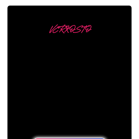
VERKOSTO
Asiakkaitamme ovat
mm
Neon Companyn Neon-asiantuntijat
ovat valmiita muuttamaan yrityksesi
nimen, logon tai tuotemerkin Neon-
valaistukseksi tunnelmallisella ja
tehokkaalla tavalla. Asiakaskuntaamme
kuuluu yli 5000+ yritystä ja tunnettua
tuotemerkkiä, joten olet tullut oikeaan
paikkaan hankkiaksesi kestävän Neon-
kyltin edullisimmalla hintatakuulla.