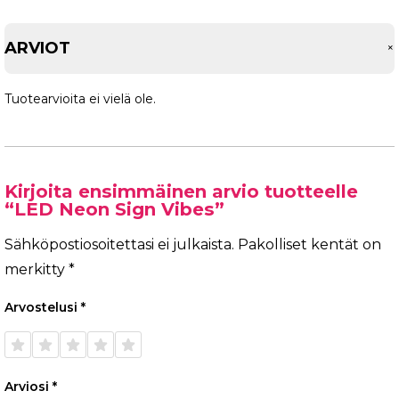
ARVIOT
Tuotearvioita ei vielä ole.
Kirjoita ensimmäinen arvio tuotteelle
“LED Neon Sign Vibes”
Sähköpostiosoitettasi ei julkaista.
Pakolliset kentät on
merkitty
*
Arvostelusi
*
1/5
2/5
3/5
4/5
5/5
tähteä
tähteä
tähteä
tähteä
tähteä
Arviosi
*