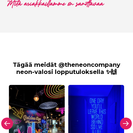
Mitä asiakkaillamme on sanottavaa
Tägää meidät @theneoncompany
neon-valosi lopputuloksella ✨🙌