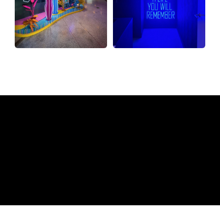
Miksi neonkyltti The Neon
Company?
REGULAR
SUPPLIERS