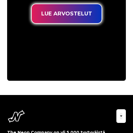
LUE ARVOSTELUT
The Neon Company on yli 5 000 tyytyväistä