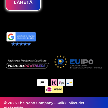
LÄHETÄ
© 2026 The Neon Company - Kaikki oikeudet
pidätetään.