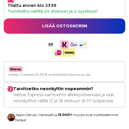
Tilattu ennen klo 23:59
Toimitettu välillä
24 elokuun
ja
2 syyskuun
LISÄÄ OSTOSKORIIN
Maksu 3 osassa
60,95
€
mahdollista Klarna avulla.
Tarvitsetko neonkyltin nopeammin?
Valitse Express-vaihtoehto allekirjoittaessasi ja saat
neonkylttisi välillä
12
ja
18 elokuun
(6-10 työpäivää).
Jason Derulo, Hardwell ja
15 000+
muuta ovat tuotteidemme
faneja!