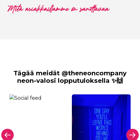
Mitä asiakkaillamme on sanottavaa
Tägää meidät @theneoncompany
neon-valosi lopputuloksella ✨🙌