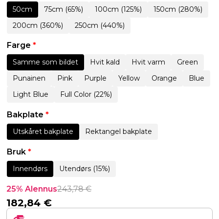
50cm
75cm (65%)
100cm (125%)
150cm (280%)
200cm (360%)
250cm (440%)
Farge
*
Samme som bildet
Hvit kald
Hvit varm
Green
Punainen
Pink
Purple
Yellow
Orange
Blue
Light Blue
Full Color (22%)
Bakplate
*
Utskåret bakplate
Rektangel bakplate
Bruk
*
Innendørs
Utendørs (15%)
25% Alennus
243,78
€
182,84
€