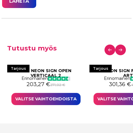
Tutustu myös
Tarjous
Tarjous
LED NEON SIGN OPEN
LED NEON SIGN 
VERTICAAL 2
AR
Erinomainen
Erinomainen
i: 306,44 €.
29,83 €.
Alkuperäinen hinta oli: 271,02 €.
Nykyinen hinta on: 203,27 €.
Alkuperäi
Nykyinen 
203,27
€
301,36
€
271,02
€
VALITSE VAIHTOEHDOISTA
VALITSE VAIH