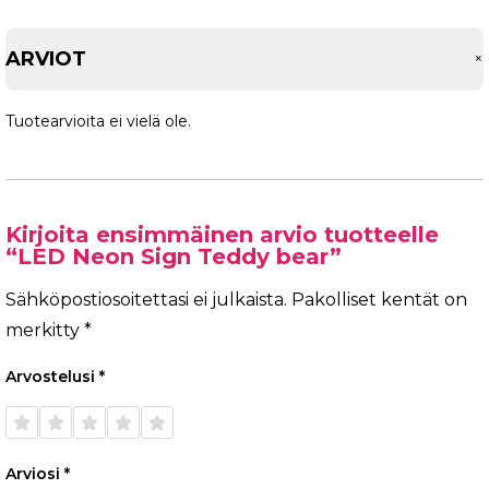
ARVIOT
Tuotearvioita ei vielä ole.
Kirjoita ensimmäinen arvio tuotteelle
“LED Neon Sign Teddy bear”
Sähköpostiosoitettasi ei julkaista.
Pakolliset kentät on
merkitty
*
Arvostelusi
*
1/5
2/5
3/5
4/5
5/5
tähteä
tähteä
tähteä
tähteä
tähteä
Arviosi
*