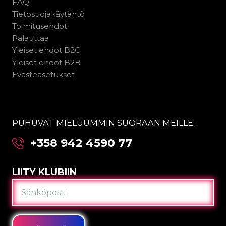
FAQ
Tietosuojakäytäntö
Toimitusehdot
Palauttaa
Yleiset ehdot B2C
Yleiset ehdot B2B
Evästeasetukset
PUHUVAT MIELUUMMIN SUORAAN MEILLE:
+358 942 4590 77
LIITY KLUBIIN
SÄHKÖPOSTI