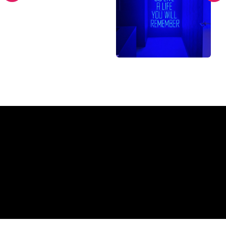
Miksi neonkyltti The Neon
Company?
REGULAR
SUPPLIERS