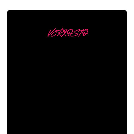
VERKOSTO
Asiakkaitamme ovat
mm
Neon Companyn Neon-asiantuntijat
ovat valmiita muuttamaan yrityksesi
nimen, logon tai tuotemerkin Neon-
valaistukseksi tunnelmallisella ja
tehokkaalla tavalla. Asiakaskuntaamme
kuuluu yli 5000+ yritystä ja tunnettua
tuotemerkkiä, joten olet tullut oikeaan
paikkaan hankkiaksesi kestävän Neon-
kyltin edullisimmalla hintatakuulla.