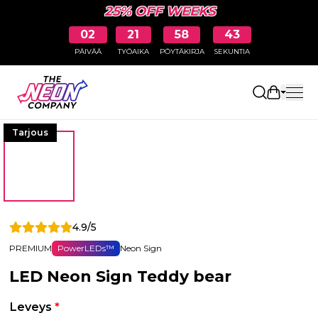
25% OFF WEEKS
02
21
58
43
PÄIVÄÄ
TYÖAIKA
PÖYTÄKIRJA
SEKUNTIA
Avaa osto
Tarjous
4.9/5
PREMIUM
PowerLEDs™
Neon Sign
LED Neon Sign Teddy bear
Leveys
*