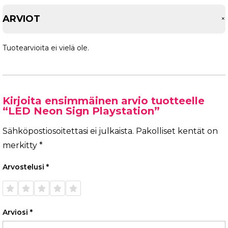
ARVIOT
Tuotearvioita ei vielä ole.
Kirjoita ensimmäinen arvio tuotteelle
“LED Neon Sign Playstation”
Sähköpostiosoitettasi ei julkaista.
Pakolliset kentät on
merkitty
*
Arvostelusi
*
1/5
2/5
3/5
4/5
5/5
tähteä
tähteä
tähteä
tähteä
tähteä
Arviosi
*