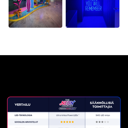
Miksi neonkyltti The Neon
Company?