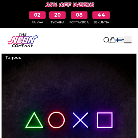
25% OFF WEEKS
02
20
08
44
PÄIVÄÄ
TYÖAIKA
PÖYTÄKIRJA
SEKUNTIA
Avaa ostosk
Tarjous