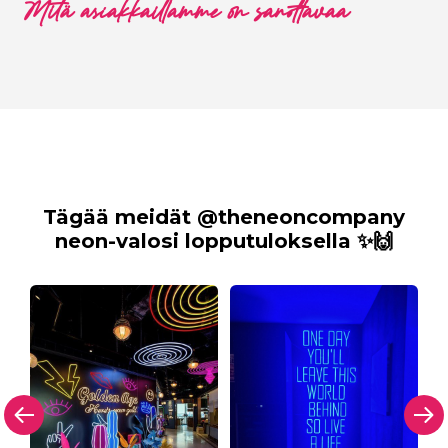
Mitä asiakkaillamme on sanottavaa
Tägää meidät @theneoncompany
neon-valosi lopputuloksella ✨🙌