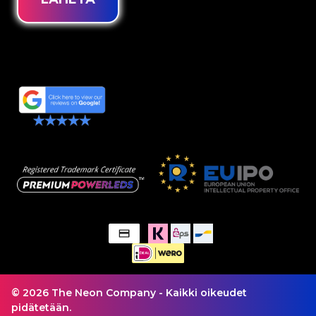
© 2026 The Neon Company - Kaikki oikeudet
pidätetään.