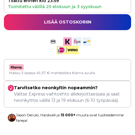
Tilattu ennen klo 23:59
Toimitettu välillä
25 elokuun
ja
3 syyskuun
LISÄÄ OSTOSKORIIN
Maksu 3 osassa
49,37
€
mahdollista Klarna avulla.
Tarvitsetko neonkyltin nopeammin?
Valitse Express-vaihtoehto allekirjoittaessasi ja saat
neonkylttisi välillä
13
ja
19 elokuun
(6-10 työpäivää).
Jason Derulo, Hardwell ja
15 000+
muuta ovat tuotteidemme
faneja!