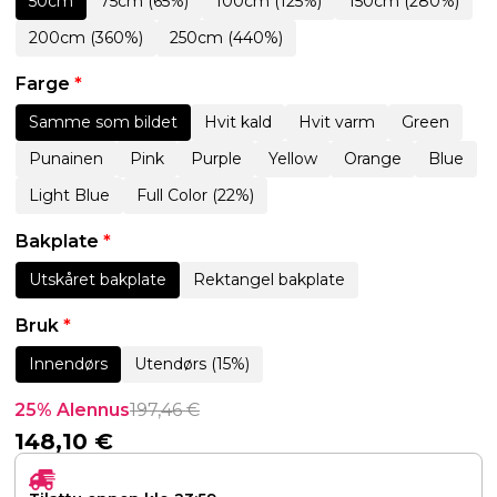
50cm
75cm (65%)
100cm (125%)
150cm (280%)
200cm (360%)
250cm (440%)
Farge
*
Samme som bildet
Hvit kald
Hvit varm
Green
Punainen
Pink
Purple
Yellow
Orange
Blue
Light Blue
Full Color (22%)
Bakplate
*
Utskåret bakplate
Rektangel bakplate
Bruk
*
Innendørs
Utendørs (15%)
25% Alennus
197,46
€
148,10
€