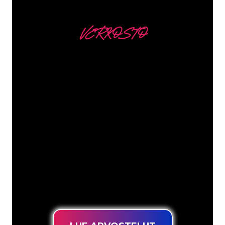
VERKOSTO
Asiakkaitamme ovat
mm
Neon Companyn Neon-asiantuntijat
ovat valmiita muuttamaan yrityksesi
nimen, logon tai tuotemerkin Neon-
valaistukseksi tunnelmallisella ja
tehokkaalla tavalla. Asiakaskuntaamme
kuuluu yli 5000+ yritystä ja tunnettua
tuotemerkkiä, joten olet tullut oikeaan
paikkaan hankkiaksesi kestävän Neon-
kyltin edullisimmalla hintatakuulla.