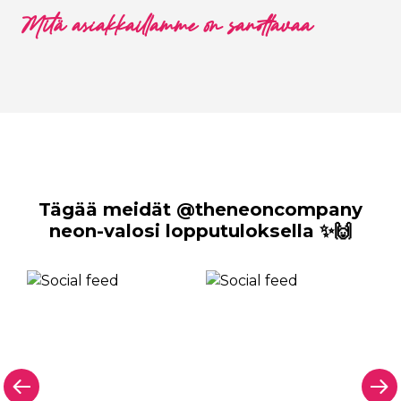
Mitä asiakkaillamme on sanottavaa
Tägää meidät @theneoncompany
neon-valosi lopputuloksella ✨🙌