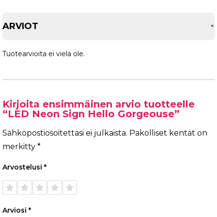
ARVIOT
Tuotearvioita ei vielä ole.
Kirjoita ensimmäinen arvio tuotteelle
“LED Neon Sign Hello Gorgeouse”
Sähköpostiosoitettasi ei julkaista.
Pakolliset kentät on
merkitty
*
Arvostelusi
*
1/5
2/5
3/5
4/5
5/5
tähteä
tähteä
tähteä
tähteä
tähteä
Arviosi
*