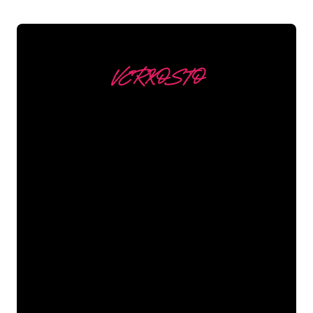
VERKOSTO
Asiakkaitamme ovat
mm
Neon Companyn Neon-asiantuntijat
ovat valmiita muuttamaan yrityksesi
nimen, logon tai tuotemerkin Neon-
valaistukseksi tunnelmallisella ja
tehokkaalla tavalla. Asiakaskuntaamme
kuuluu yli 5000+ yritystä ja tunnettua
tuotemerkkiä, joten olet tullut oikeaan
paikkaan hankkiaksesi kestävän Neon-
kyltin edullisimmalla hintatakuulla.