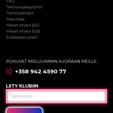
FAQ
Tietosuojakäytäntö
Toimitusehdot
Palauttaa
Yleiset ehdot B2C
Yleiset ehdot B2B
Evästeasetukset
PUHUVAT MIELUUMMIN SUORAAN MEILLE:
+358 942 4590 77
LIITY KLUBIIN
SÄHKÖPOSTI