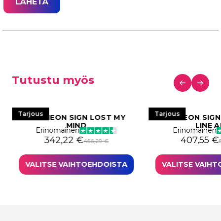
Tutustu myös
Tarjous
Tarjous
LED NEON SIGN LOST MY
LED NEON SIGN
MIND
LINE 
Erinomainen
Erinomainen
i: 502,61 €.
76,96 €.
Alkuperäinen hinta oli: 456,29 €.
Nykyinen hinta on: 342,22 €.
Alkuperäi
Nykyinen 
342,22
€
407,55
€
456,29
€
VALITSE VAIHTOEHDOISTA
VALITSE VAIH