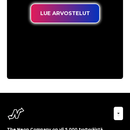
LUE ARVOSTELUT
The Neon Company on yli 5 000 tyytyväistä