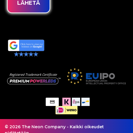
LÄHETÄ
© 2026 The Neon Company - Kaikki oikeudet
pidätetään.