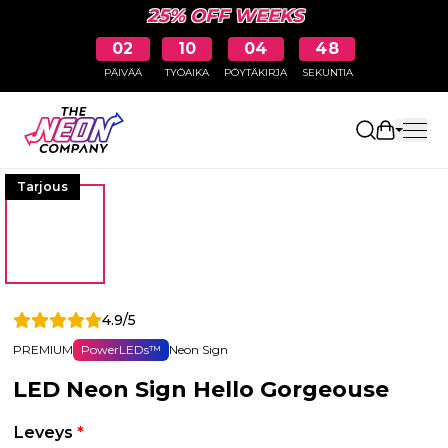
25% OFF WEEKS
02
10
04
48
PÄIVÄÄ
TYÖAIKA
PÖYTÄKIRJA
SEKUNTIA
Avaa osto
Tarjous
4.9/5
PREMIUM
PowerLEDs™
Neon Sign
LED Neon Sign Hello Gorgeouse
Leveys
*