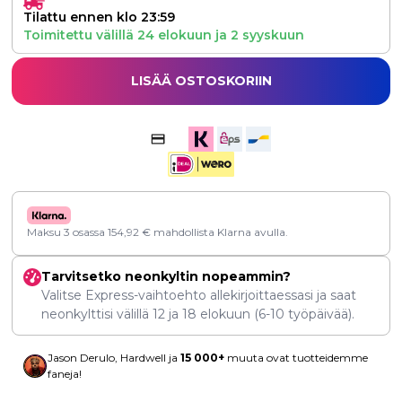
Tilattu ennen klo 23:59
Toimitettu välillä
24 elokuun
ja
2 syyskuun
LISÄÄ OSTOSKORIIN
Maksu 3 osassa
154,92
€
mahdollista Klarna avulla.
Tarvitsetko neonkyltin nopeammin?
Valitse Express-vaihtoehto allekirjoittaessasi ja saat
neonkylttisi välillä
12
ja
18 elokuun
(6-10 työpäivää).
Jason Derulo, Hardwell ja
15 000+
muuta ovat tuotteidemme
faneja!