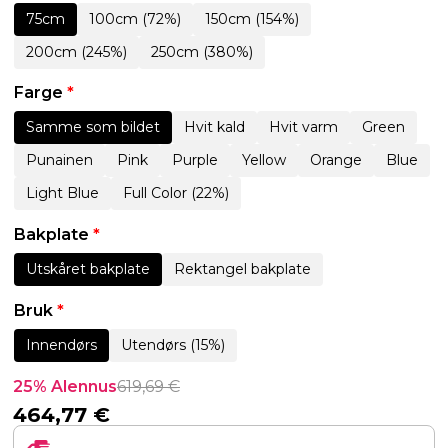
75cm
100cm (72%)
150cm (154%)
200cm (245%)
250cm (380%)
Farge
*
Samme som bildet
Hvit kald
Hvit varm
Green
Punainen
Pink
Purple
Yellow
Orange
Blue
Light Blue
Full Color (22%)
Bakplate
*
Utskåret bakplate
Rektangel bakplate
Bruk
*
Innendørs
Utendørs (15%)
25% Alennus
619,69
€
464,77
€