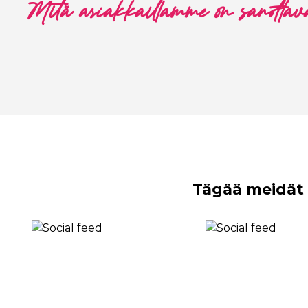
Mitä asiakkaillamme on sanottav
Tägää meidät