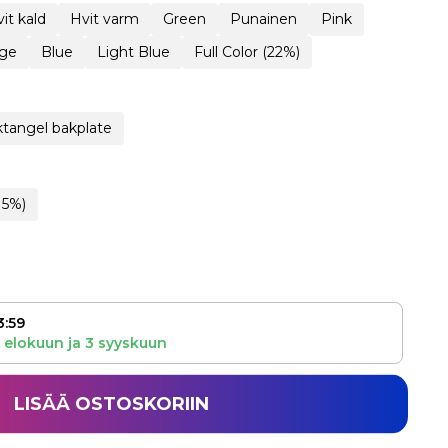
it kald
Hvit varm
Green
Punainen
Pink
ge
Blue
Light Blue
Full Color (22%)
tangel bakplate
15%)
3:59
 elokuun
ja
3 syyskuun
LISÄÄ OSTOSKORIIN