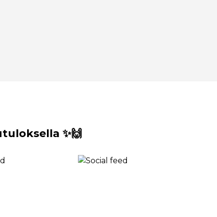
uloksella ✨🙌