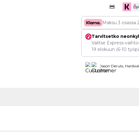
Maksu 3 osassa
Tarvitsetko neonky
Valitse Express-vaihtoe
19 elokuun
(6-10 työpä
Jason Derulo, Hardwel