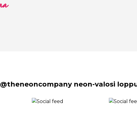
aa
 @theneoncompany neon-valosi lopput