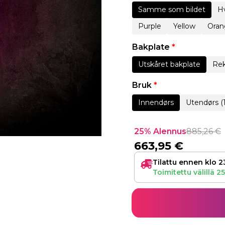
Samme som bildet
Hv
Purple
Yellow
Oran
Bakplate
*
Utskåret bakplate
Rek
Bruk
*
Innendørs
Utendørs (
25% Alennus
885,26
€
663,95
€
Tilattu ennen klo 2
Toimitettu välillä
25