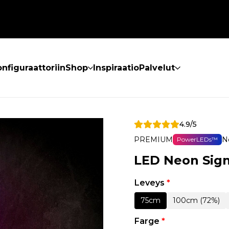
nfiguraattoriin
Shop
Inspiraatio
Palvelut
4.9/5
PREMIUM
N
PowerLEDs™
LED Neon Sign
Leveys
*
75cm
100cm (72%)
Farge
*