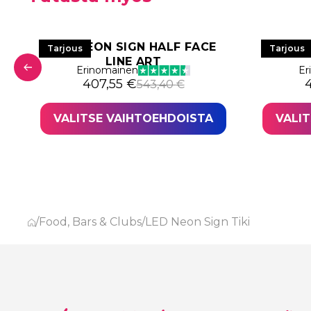
LED NEON SIGN HALF FACE
LED N
Tarjous
Tarjous
LINE ART
Erinomainen
Er
 456,29 €.
,22 €.
Alkuperäinen hinta oli: 543,40 €.
Nykyinen hinta on: 407,55 €.
A
N
407,55
€
543,40
€
VALITSE VAIHTOEHDOISTA
VALI
/
Food, Bars & Clubs
/
LED Neon Sign Tiki