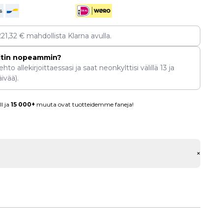
221,32
€
mahdollista Klarna avulla.
ltin nopeammin?
hto allekirjoittaessasi ja saat neonkylttisi välillä
13
ja
ivää).
l ja
15 000+
muuta ovat tuotteidemme faneja!
+