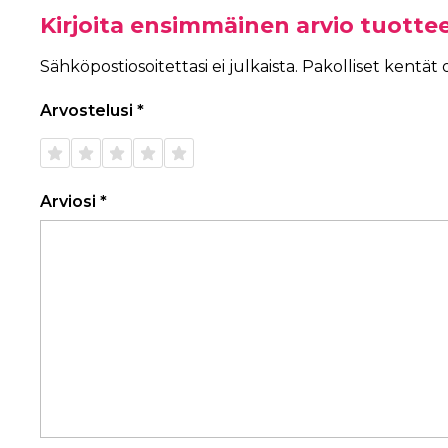
Kirjoita ensimmäinen arvio tuottee
Sähköpostiosoitettasi ei julkaista.
Pakolliset kentät
Arvostelusi
*
1/5
2/5
3/5
4/5
5/5
tähteä
tähteä
tähteä
tähteä
tähteä
Arviosi
*