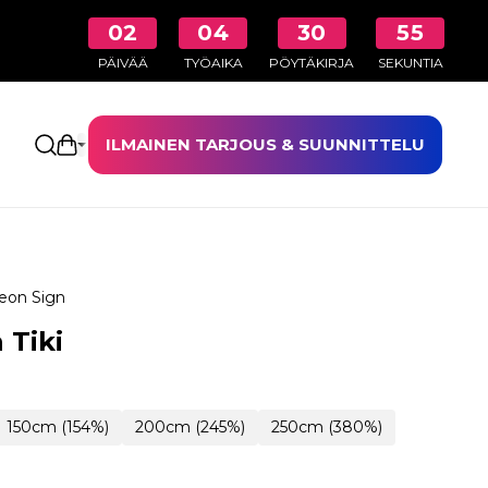
02
04
30
54
PÄIVÄÄ
TYÖAIKA
PÖYTÄKIRJA
SEKUNTIA
ILMAINEN TARJOUS & SUUNNITTELU
Avaa ostoskori
eon Sign
 Tiki
150cm (154%)
200cm (245%)
250cm (380%)