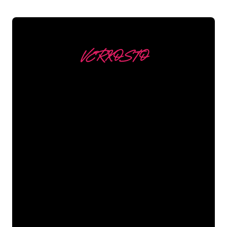
VERKOSTO
Asiakkaitamme ovat
mm
Neon Companyn Neon-asiantuntijat
ovat valmiita muuttamaan yrityksesi
nimen, logon tai tuotemerkin Neon-
valaistukseksi tunnelmallisella ja
tehokkaalla tavalla. Asiakaskuntaamme
kuuluu yli 5000+ yritystä ja tunnettua
tuotemerkkiä, joten olet tullut oikeaan
paikkaan hankkiaksesi kestävän Neon-
kyltin edullisimmalla hintatakuulla.