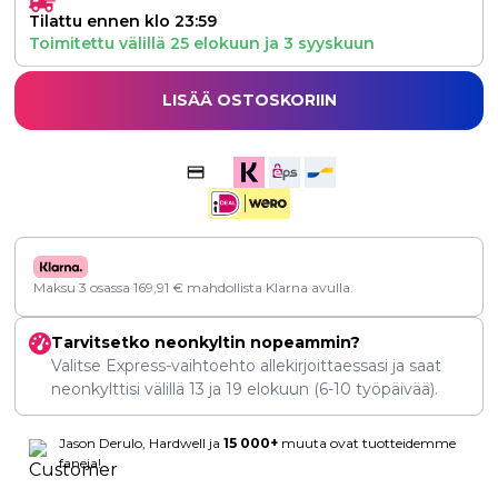
Tilattu ennen klo 23:59
Toimitettu välillä
25 elokuun
ja
3 syyskuun
LISÄÄ OSTOSKORIIN
Maksu 3 osassa
169,91
€
mahdollista Klarna avulla.
Tarvitsetko neonkyltin nopeammin?
Valitse Express-vaihtoehto allekirjoittaessasi ja saat
neonkylttisi välillä
13
ja
19 elokuun
(6-10 työpäivää).
Jason Derulo, Hardwell ja
15 000+
muuta ovat tuotteidemme
faneja!