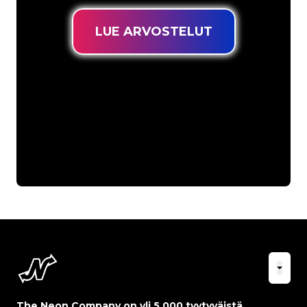
LUE ARVOSTELUT
The Neon Company on yli 5 000 tyytyväistä