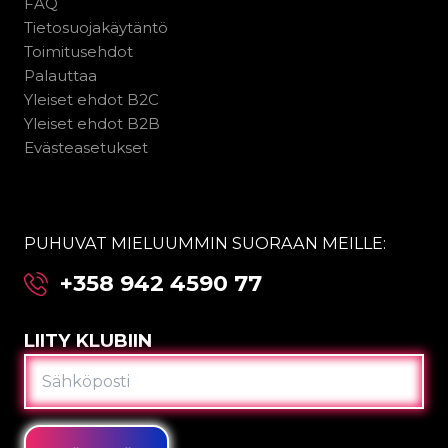
FAQ
Tietosuojakäytäntö
Toimitusehdot
Palauttaa
Yleiset ehdot B2C
Yleiset ehdot B2B
Evästeasetukset
PUHUVAT MIELUUMMIN SUORAAN MEILLE:
+358 942 4590 77
LIITY KLUBIIN
SÄHKÖPOSTI