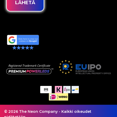
LÄHETÄ
© 2026 The Neon Company - Kaikki oikeudet
pidätetään.