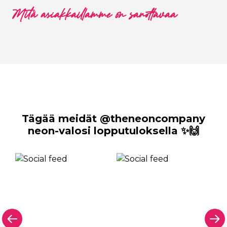
Mitä asiakkaillamme on sanottavaa
Tägää meidät @theneoncompany
neon-valosi lopputuloksella ✨🙌