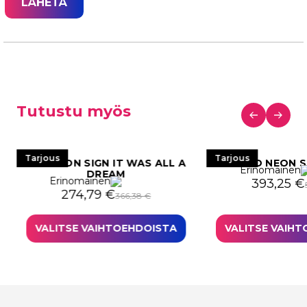
Tutustu myös
Tarjous
Tarjous
LED NEON SIGN IT WAS ALL A
LED NEON S
Erinomainen
DREAM
Erinomainen
Alkuperäi
Nykyinen
393,25
€
i: 578,82 €.
34,12 €.
Alkuperäinen hinta oli: 366,38 €.
Nykyinen hinta on: 274,79 €.
274,79
€
366,38
€
VALITSE VAIHTOEHDOISTA
VALITSE VAIH