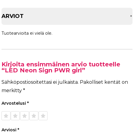
ARVIOT
Tuotearvioita ei vielä ole.
Kirjoita ensimmäinen arvio tuotteelle
“LED Neon Sign PWR girl”
Sähköpostiosoitettasi ei julkaista.
Pakolliset kentät on
merkitty
*
Arvostelusi
*
1/5
2/5
3/5
4/5
5/5
tähteä
tähteä
tähteä
tähteä
tähteä
Arviosi
*