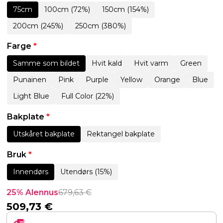
75cm
100cm (72%)
150cm (154%)
200cm (245%)
250cm (380%)
Farge
*
Samme som bildet
Hvit kald
Hvit varm
Green
Punainen
Pink
Purple
Yellow
Orange
Blue
Light Blue
Full Color (22%)
Bakplate
*
Utskåret bakplate
Rektangel bakplate
Bruk
*
Innendørs
Utendørs (15%)
25% Alennus
679,63
€
509,73
€