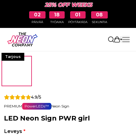
25% OFF WEEKS
02
18
01
08
PÄIVÄÄ
TYÖAIKA
PÖYTÄKIRJA
SEKUNTIA
Avaa osto
Tarjous
4.9/5
PREMIUM
PowerLEDs™
Neon Sign
LED Neon Sign PWR girl
Leveys
*