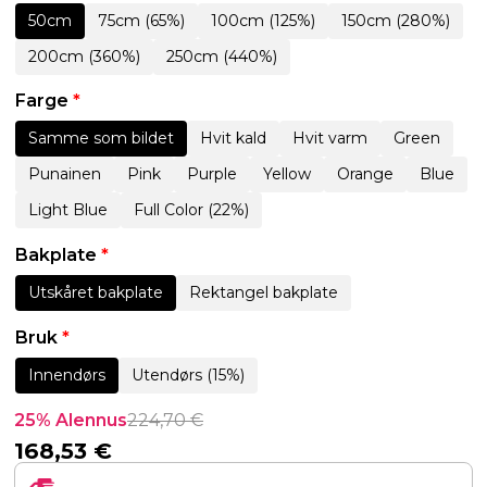
50cm
75cm (65%)
100cm (125%)
150cm (280%)
200cm (360%)
250cm (440%)
Farge
*
Samme som bildet
Hvit kald
Hvit varm
Green
Punainen
Pink
Purple
Yellow
Orange
Blue
Light Blue
Full Color (22%)
Bakplate
*
Utskåret bakplate
Rektangel bakplate
Bruk
*
Innendørs
Utendørs (15%)
25% Alennus
224,70
€
168,53
€