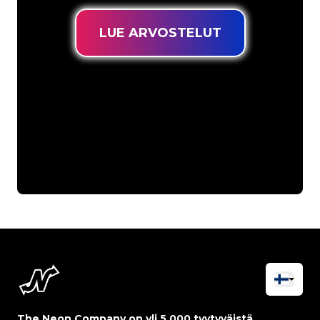
LUE ARVOSTELUT
The Neon Company on yli 5 000 tyytyväistä