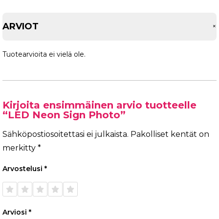
ARVIOT
Tuotearvioita ei vielä ole.
Kirjoita ensimmäinen arvio tuotteelle
“LED Neon Sign Photo”
Sähköpostiosoitettasi ei julkaista.
Pakolliset kentät on
merkitty
*
Arvostelusi
*
1/5
2/5
3/5
4/5
5/5
tähteä
tähteä
tähteä
tähteä
tähteä
Arviosi
*