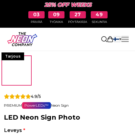
25% OFF WEEKS
03
09
27
48
PÄIVÄÄ
TYÖAIKA
PÖYTÄKIRJA
SEKUNTIA
Avaa ostosk
Tarjous
4.9/5
PREMIUM
PowerLEDs™
Neon Sign
LED Neon Sign Photo
Leveys
*