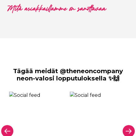
Mitä asiakkaillamme on sanottavaa
Tägää meidät @theneoncompany
neon-valosi lopputuloksella ✨🙌