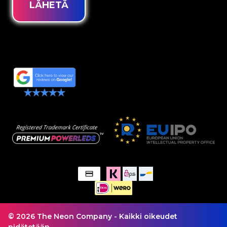
LÄHETÄ
© 2026 The Neon Company - Kaikki oikeudet
pidätetään.