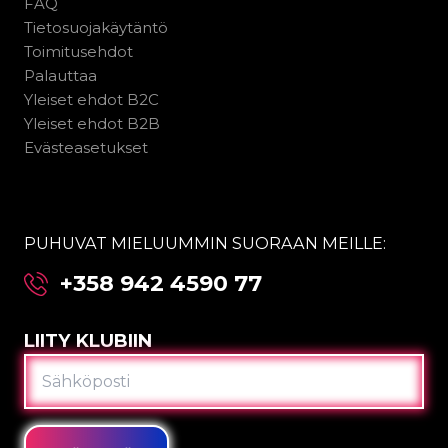
FAQ
Tietosuojakäytäntö
Toimitusehdot
Palauttaa
Yleiset ehdot B2C
Yleiset ehdot B2B
Evästeasetukset
PUHUVAT MIELUUMMIN SUORAAN MEILLE:
+358 942 4590 77
LIITY KLUBIIN
SÄHKÖPOSTI