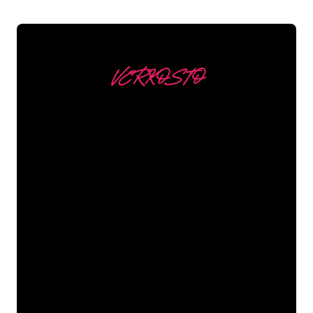
VERKOSTO
Asiakkaitamme ovat
mm
Neon Companyn Neon-asiantuntijat
ovat valmiita muuttamaan yrityksesi
nimen, logon tai tuotemerkin Neon-
valaistukseksi tunnelmallisella ja
tehokkaalla tavalla. Asiakaskuntaamme
kuuluu yli 5000+ yritystä ja tunnettua
tuotemerkkiä, joten olet tullut oikeaan
paikkaan hankkiaksesi kestävän Neon-
kyltin edullisimmalla hintatakuulla.