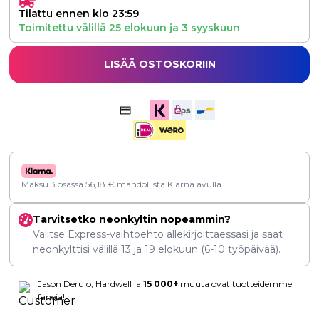
Tilattu ennen klo 23:59
Toimitettu välillä
25 elokuun
ja
3 syyskuun
LISÄÄ OSTOSKORIIN
Maksu 3 osassa
56,18
€
mahdollista Klarna avulla.
Tarvitsetko neonkyltin nopeammin?
Valitse Express-vaihtoehto allekirjoittaessasi ja saat
neonkylttisi välillä
13
ja
19 elokuun
(6-10 työpäivää).
Jason Derulo, Hardwell ja
15 000+
muuta ovat tuotteidemme
faneja!