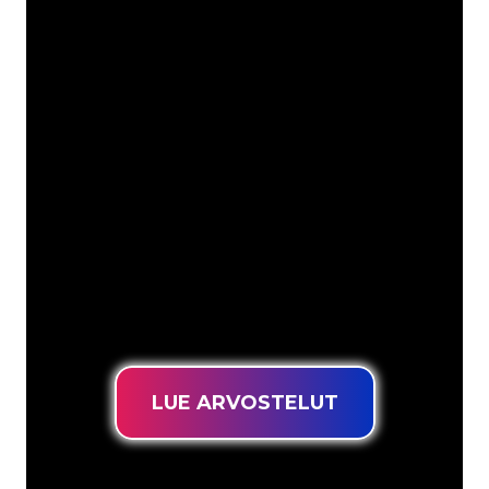
Asiakkaitamme ovat
mm
Neon Companyn Neon-asiantuntijat
ovat valmiita muuttamaan yrityksesi
nimen, logon tai tuotemerkin Neon-
valaistukseksi tunnelmallisella ja
tehokkaalla tavalla. Asiakaskuntaamme
kuuluu yli 5000+ yritystä ja tunnettua
tuotemerkkiä, joten olet tullut oikeaan
paikkaan hankkiaksesi kestävän Neon-
kyltin edullisimmalla hintatakuulla.
LUE ARVOSTELUT