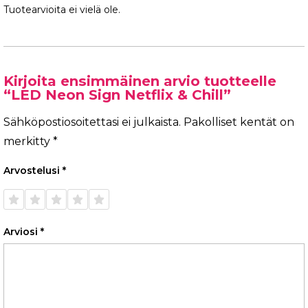
Tuotearvioita ei vielä ole.
Kirjoita ensimmäinen arvio tuotteelle
“LED Neon Sign Netflix & Chill”
Sähköpostiosoitettasi ei julkaista.
Pakolliset kentät on
merkitty
*
Arvostelusi
*
1/5
2/5
3/5
4/5
5/5
tähteä
tähteä
tähteä
tähteä
tähteä
Arviosi
*