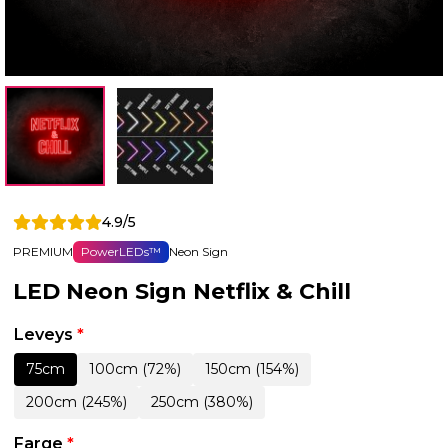
4.9/5
PREMIUM
PowerLEDs™
Neon Sign
LED Neon Sign Netflix & Chill
Leveys
*
75cm
100cm (72%)
150cm (154%)
200cm (245%)
250cm (380%)
Farge
*