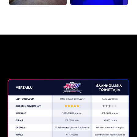
Miksi neonkyltti The Neon
Company?