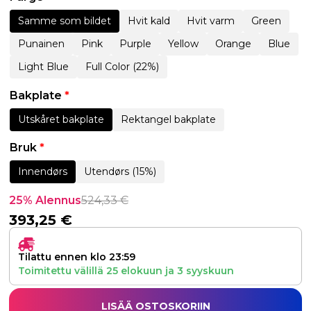
Samme som bildet
Hvit kald
Hvit varm
Green
Punainen
Pink
Purple
Yellow
Orange
Blue
Light Blue
Full Color (22%)
Bakplate
*
Utskåret bakplate
Rektangel bakplate
Bruk
*
Innendørs
Utendørs (15%)
25% Alennus
524,33
€
393,25
€
Tilattu ennen klo 23:59
Toimitettu välillä
25 elokuun
ja
3 syyskuun
LISÄÄ OSTOSKORIIN