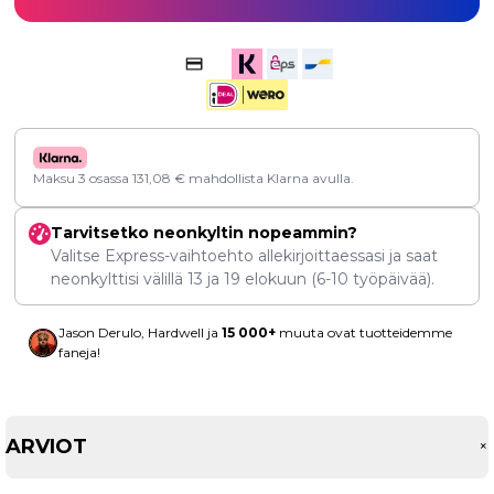
Maksu 3 osassa
131,08
€
mahdollista Klarna avulla.
Tarvitsetko neonkyltin nopeammin?
Valitse Express-vaihtoehto allekirjoittaessasi ja saat
neonkylttisi välillä
13
ja
19 elokuun
(6-10 työpäivää).
Jason Derulo, Hardwell ja
15 000+
muuta ovat tuotteidemme
faneja!
ARVIOT