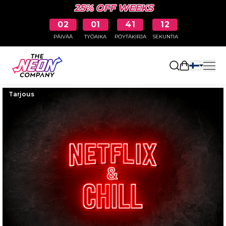
25% OFF WEEKS
02
01
41
11
PÄIVÄÄ
TYÖAIKA
PÖYTÄKIRJA
SEKUNTIA
Avaa ostosk
Tarjous