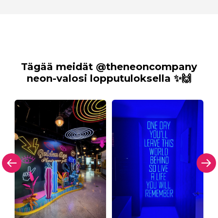
Tägää meidät @theneoncompany
neon-valosi lopputuloksella ✨🙌