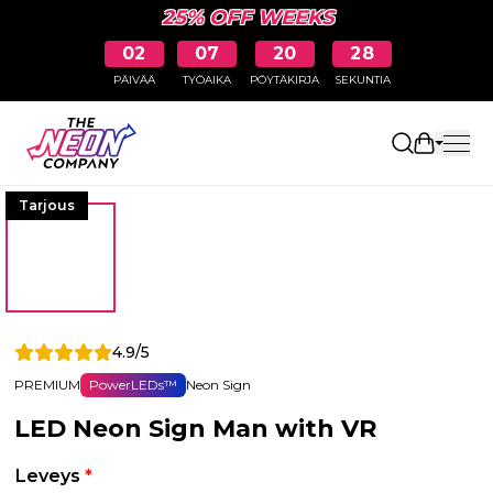
25% OFF WEEKS
02
07
20
27
PÄIVÄÄ
TYÖAIKA
PÖYTÄKIRJA
SEKUNTIA
Avaa osto
Tarjous
4.9/5
PREMIUM
PowerLEDs™
Neon Sign
LED Neon Sign Man with VR
Leveys
*