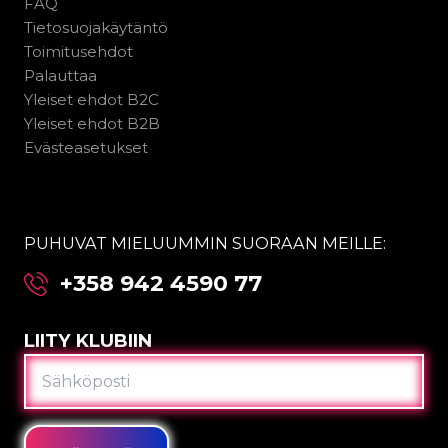
FAQ
Tietosuojakäytäntö
Toimitusehdot
Palauttaa
Yleiset ehdot B2C
Yleiset ehdot B2B
Evästeasetukset
PUHUVAT MIELUUMMIN SUORAAN MEILLE:
+358 942 4590 77
LIITY KLUBIIN
SÄHKÖPOSTI