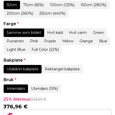
50cm
75cm (65%)
100cm (125%)
150cm (280%)
200cm (360%)
250cm (440%)
Farge
*
Samme som bildet
Hvit kald
Hvit varm
Green
Punainen
Pink
Purple
Yellow
Orange
Blue
Light Blue
Full Color (22%)
Bakplate
*
Utskåret bakplate
Rektangel bakplate
Bruk
*
Innendørs
Utendørs (15%)
25% Alennus
502,61
€
376,96
€