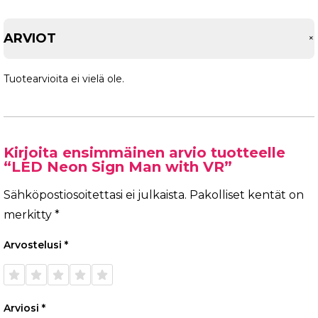
ARVIOT
Tuotearvioita ei vielä ole.
Kirjoita ensimmäinen arvio tuotteelle
“LED Neon Sign Man with VR”
Sähköpostiosoitettasi ei julkaista.
Pakolliset kentät on
merkitty
*
Arvostelusi
*
1/5
2/5
3/5
4/5
5/5
tähteä
tähteä
tähteä
tähteä
tähteä
Arviosi
*