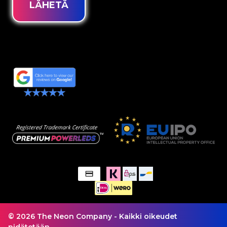
LÄHETÄ
© 2026 The Neon Company - Kaikki oikeudet
pidätetään.