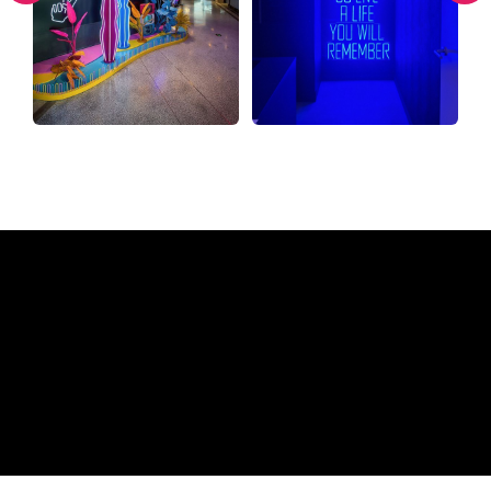
Miksi neonkyltti The Neon
Company?
REGULAR
SUPPLIERS