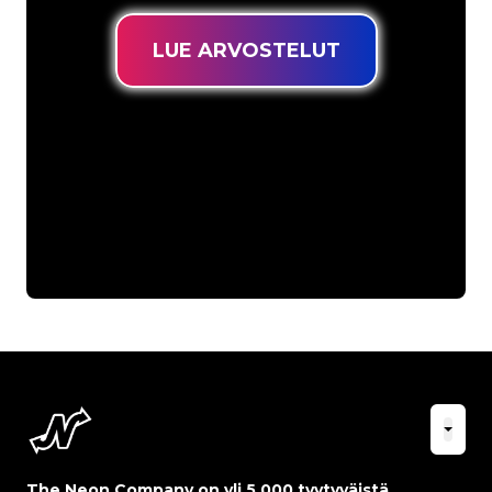
LUE ARVOSTELUT
The Neon Company on yli 5 000 tyytyväistä