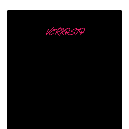
VERKOSTO
Asiakkaitamme ovat
mm
Neon Companyn Neon-asiantuntijat
ovat valmiita muuttamaan yrityksesi
nimen, logon tai tuotemerkin Neon-
valaistukseksi tunnelmallisella ja
tehokkaalla tavalla. Asiakaskuntaamme
kuuluu yli 5000+ yritystä ja tunnettua
tuotemerkkiä, joten olet tullut oikeaan
paikkaan hankkiaksesi kestävän Neon-
kyltin edullisimmalla hintatakuulla.