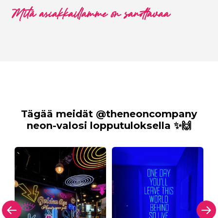
Mitä asiakkaillamme on sanottavaa
Tägää meidät @theneoncompany
neon-valosi lopputuloksella ✨🙌