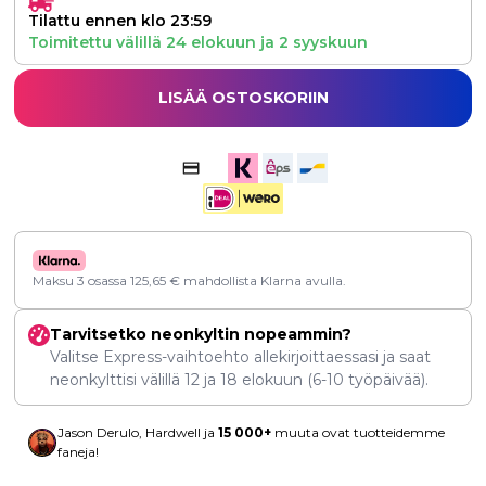
Tilattu ennen klo 23:59
Toimitettu välillä
24 elokuun
ja
2 syyskuun
LISÄÄ OSTOSKORIIN
Maksu 3 osassa
125,65
€
mahdollista Klarna avulla.
Tarvitsetko neonkyltin nopeammin?
Valitse Express-vaihtoehto allekirjoittaessasi ja saat
neonkylttisi välillä
12
ja
18 elokuun
(6-10 työpäivää).
Jason Derulo, Hardwell ja
15 000+
muuta ovat tuotteidemme
faneja!