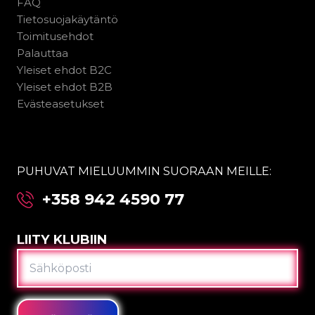
FAQ
Tietosuojakäytäntö
Toimitusehdot
Palauttaa
Yleiset ehdot B2C
Yleiset ehdot B2B
Evästeasetukset
PUHUVAT MIELUUMMIN SUORAAN MEILLE:
+358 942 4590 77
LIITY KLUBIIN
SÄHKÖPOSTI