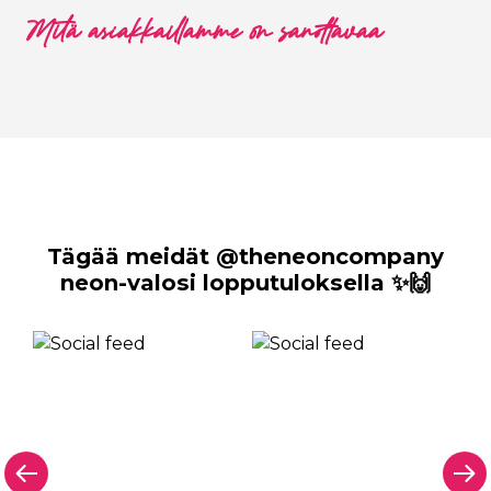
Mitä asiakkaillamme on sanottavaa
Tägää meidät @theneoncompany
neon-valosi lopputuloksella ✨🙌