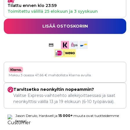
Tilattu ennen klo 23:59
Toimitettu välillä
25 elokuun
ja
3 syyskuun
LISÄÄ OSTOSKORIIN
Maksu 3 osassa
47,66
€
mahdollista Klarna avulla.
Tarvitsetko neonkyltin nopeammin?
Valitse Express-vaihtoehto allekirjoittaessasi ja saat
neonkylttisi välillä
13
ja
19 elokuun
(6-10 työpäivää).
Jason Derulo, Hardwell ja
15 000+
muuta ovat tuotteidemme
faneja!