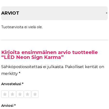
ARVIOT
Tuotearvioita ei vielä ole.
Kirjoita ensimmäinen arvio tuotteelle
“LED Neon Sign Karma”
Sähköpostiosoitettasi ei julkaista.
Pakolliset kentät on
merkitty
*
Arvostelusi
*
1/5
2/5
3/5
4/5
5/5
tähteä
tähteä
tähteä
tähteä
tähteä
Arviosi
*