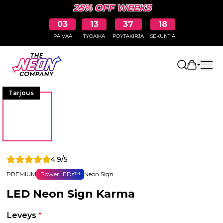
25% OFF WEEKS
03
13
37
18
PÄIVÄÄ
TYÖAIKA
PÖYTÄKIRJA
SEKUNTIA
Avaa osto
Tarjous
4.9/5
PREMIUM
PowerLEDs™
Neon Sign
LED Neon Sign Karma
Leveys
*