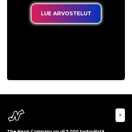
LUE ARVOSTELUT
The Neon Company on yli 5 000 tyytyväistä