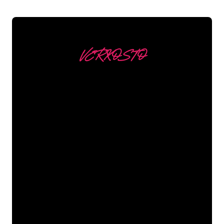
VERKOSTO
Asiakkaitamme ovat
mm
Neon Companyn Neon-asiantuntijat
ovat valmiita muuttamaan yrityksesi
nimen, logon tai tuotemerkin Neon-
valaistukseksi tunnelmallisella ja
tehokkaalla tavalla. Asiakaskuntaamme
kuuluu yli 5000+ yritystä ja tunnettua
tuotemerkkiä, joten olet tullut oikeaan
paikkaan hankkiaksesi kestävän Neon-
kyltin edullisimmalla hintatakuulla.