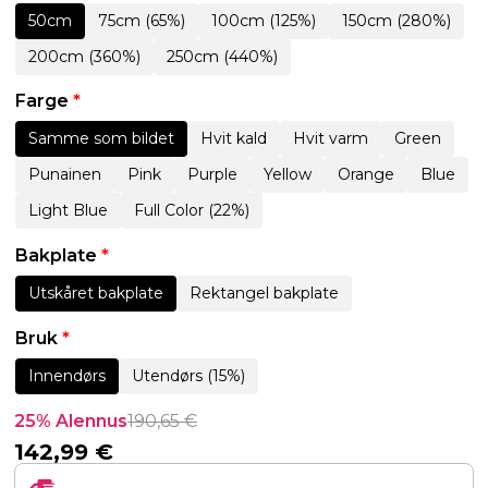
50cm
75cm (65%)
100cm (125%)
150cm (280%)
200cm (360%)
250cm (440%)
Farge
*
Samme som bildet
Hvit kald
Hvit varm
Green
Punainen
Pink
Purple
Yellow
Orange
Blue
Light Blue
Full Color (22%)
Bakplate
*
Utskåret bakplate
Rektangel bakplate
Bruk
*
Innendørs
Utendørs (15%)
25% Alennus
190,65
€
142,99
€