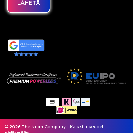
LÄHETÄ
© 2026 The Neon Company - Kaikki oikeudet
pidätetään.