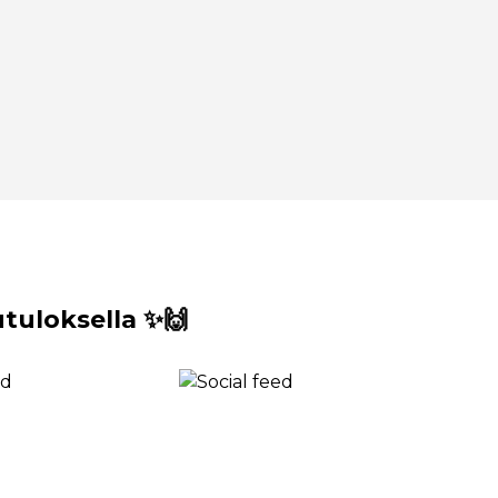
uloksella ✨🙌