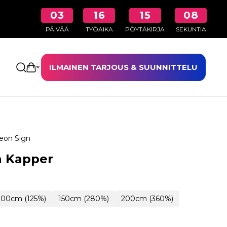
03
16
15
07
PÄIVÄÄ
TYÖAIKA
PÖYTÄKIRJA
SEKUNTIA
ILMAINEN TARJOUS & SUUNNITTELU
Avaa ostoskori
eon Sign
n Kapper
100cm (125%)
150cm (280%)
200cm (360%)