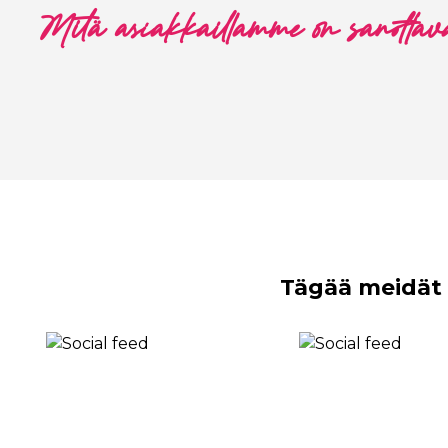
Mitä asiakkaillamme on sanottav
Tägää meidät