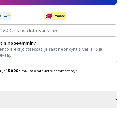
71,50
€
mahdollista Klarna avulla.
ltin nopeammin?
hto allekirjoittaessasi ja saat neonkylttisi välillä
13
ja
ivää).
l ja
15 000+
muuta ovat tuotteidemme faneja!
+