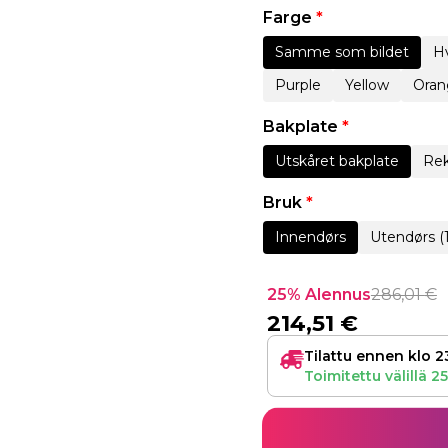
Farge
*
Samme som bildet
Hv
Purple
Yellow
Oran
Bakplate
*
Utskåret bakplate
Rek
Bruk
*
Innendørs
Utendørs (
25% Alennus
286,01
€
214,51
€
Tilattu ennen klo 2
Toimitettu välillä
25