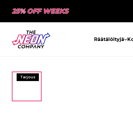
25% OFF WEEKS
Räätälöityjä
Ko
Tarjous