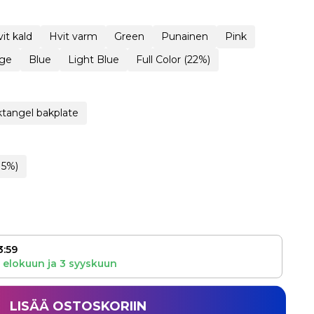
it kald
Hvit varm
Green
Punainen
Pink
ge
Blue
Light Blue
Full Color (22%)
tangel bakplate
15%)
3:59
 elokuun
ja
3 syyskuun
LISÄÄ OSTOSKORIIN