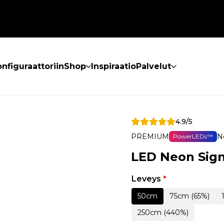
nfiguraattoriin
Shop
Inspiraatio
Palvelut
4.9/5
PREMIUM
N
PowerLEDs™
LED Neon Sig
Leveys
*
50cm
75cm (65%)
250cm (440%)