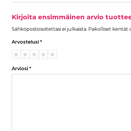
Kirjoita ensimmäinen arvio tuotte
Sähköpostiosoitettasi ei julkaista.
Pakolliset kentät
Arvostelusi
*
1/5
2/5
3/5
4/5
5/5
tähteä
tähteä
tähteä
tähteä
tähteä
Arviosi
*