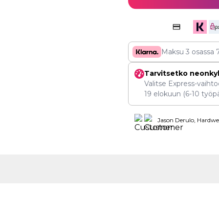
Maksu 3 osassa
Tarvitsetko neonky
Valitse Express-vaihtoe
19 elokuun
(6-10 työpä
Jason Derulo, Hardwel