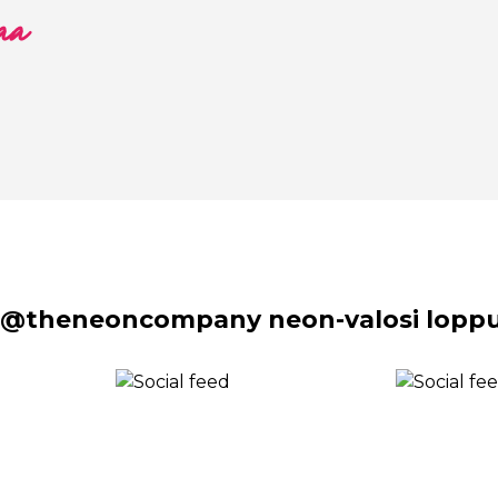
aa
 @theneoncompany neon-valosi lopput