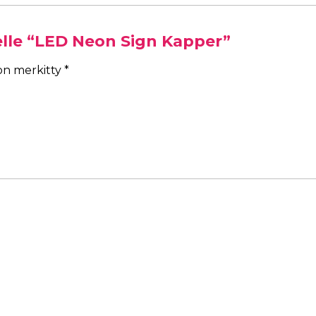
elle “LED Neon Sign Kapper”
 on merkitty
*