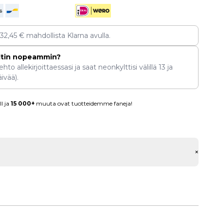
132,45
€
mahdollista Klarna avulla.
ltin nopeammin?
hto allekirjoittaessasi ja saat neonkylttisi välillä
13
ja
ivää).
l ja
15 000+
muuta ovat tuotteidemme faneja!
+