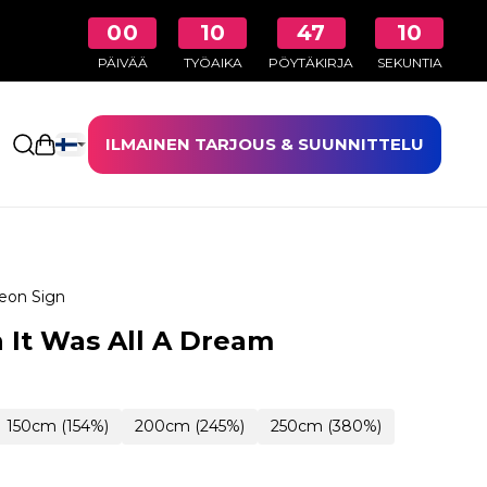
00
10
47
09
PÄIVÄÄ
TYÖAIKA
PÖYTÄKIRJA
SEKUNTIA
ILMAINEN TARJOUS & SUUNNITTELU
Avaa ostoskori
eon Sign
 It Was All A Dream
150cm (154%)
200cm (245%)
250cm (380%)