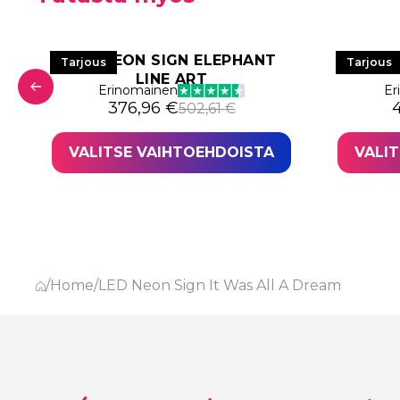
LED NEON SIGN ELEPHANT
LED NE
Tarjous
Tarjous
LINE ART
 938,39 €.
,80 €.
Erinomainen
Er
Alkuperäinen hinta oli: 502,61 €.
Nykyinen hinta on: 376,96 €.
A
N
376,96
€
502,61
€
VALITSE VAIHTOEHDOISTA
VALI
/
Home
/
LED Neon Sign It Was All A Dream