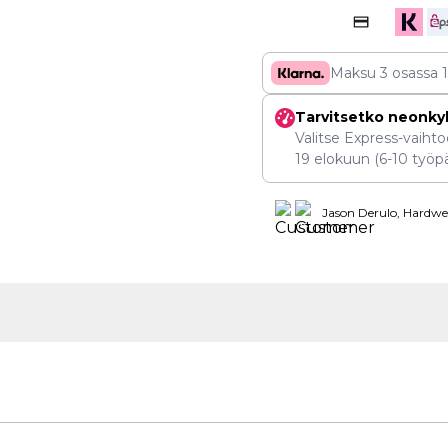
Maksu 3 osassa
Tarvitsetko neonky
Valitse Express-vaihtoe
19 elokuun
(6-10 työpä
Jason Derulo, Hardwel