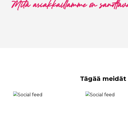
Mitä asiakkaillamme on sanottav
Tägää meidät