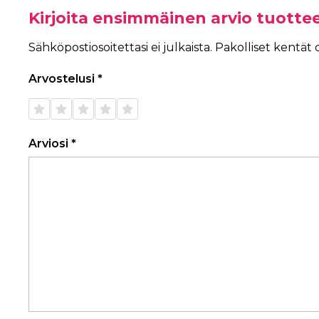
Kirjoita ensimmäinen arvio tuotte
Sähköpostiosoitettasi ei julkaista.
Pakolliset kentät
Arvostelusi
*
1/5
2/5
3/5
4/5
5/5
tähteä
tähteä
tähteä
tähteä
tähteä
Arviosi
*