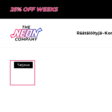
25% OFF WEEKS
Räätälöityjä
Kon
Tarjous