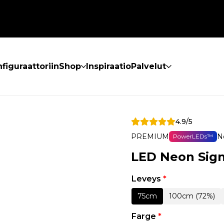
figuraattoriin
Shop
Inspiraatio
Palvelut
4.9/5
PREMIUM
N
PowerLEDs™
LED Neon Sign
Leveys
*
75cm
100cm (72%)
Farge
*