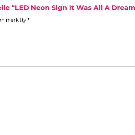
elle “LED Neon Sign It Was All A Dream
 on merkitty
*