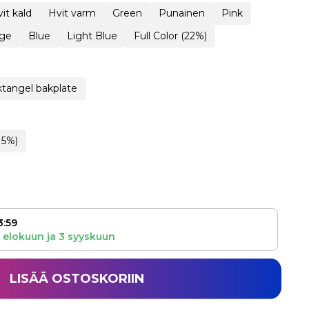
it kald
Hvit varm
Green
Punainen
Pink
ge
Blue
Light Blue
Full Color (22%)
tangel bakplate
15%)
3:59
 elokuun
ja
3 syyskuun
LISÄÄ OSTOSKORIIN