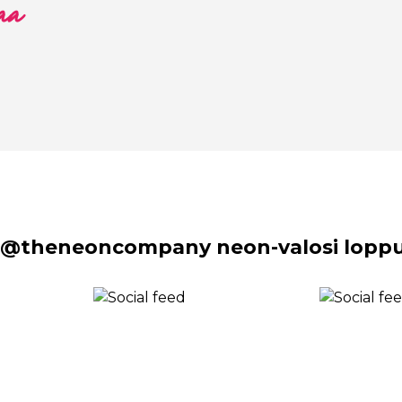
aa
 @theneoncompany neon-valosi lopput