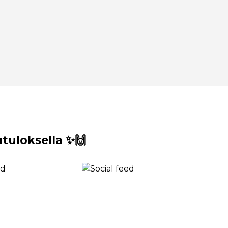
uloksella ✨🙌