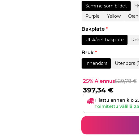
Samme som bildet
Hv
Purple
Yellow
Oran
Bakplate
*
Utskåret bakplate
Rek
Bruk
*
Innendørs
Utendørs (
25% Alennus
529,78
€
397,34
€
Tilattu ennen klo 2
Toimitettu välillä
25