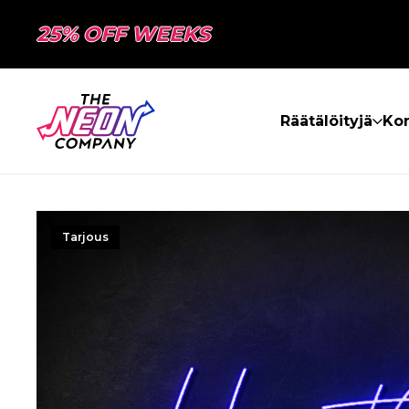
25% OFF WEEKS
Räätälöityjä
Kon
Tarjous