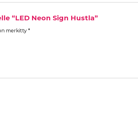
elle “LED Neon Sign Hustla”
 on merkitty
*