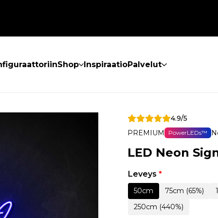
figuraattoriin
Shop
Inspiraatio
Palvelut
4.9/5
PREMIUM
N
PowerLEDs™
LED Neon Sign
Leveys
*
50cm
75cm (65%)
250cm (440%)