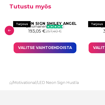
Tutustu myös
E
LED NEON SIGN SMILEY ANGEL
LED N
Tarjous
Tarjous
Erinomainen
Er
Alkuperäinen hinta oli: 257,40 €.
Nykyinen hinta on: 193,05 €.
A
193,05
€
257,40
€
 401,80 €.
,36 €.
VALITSE VAIHTOEHDOISTA
VALI
/
Motivational
/
LED Neon Sign Hustla