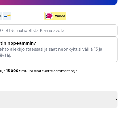
101,81
€
mahdollista Klarna avulla.
ltin nopeammin?
hto allekirjoittaessasi ja saat neonkylttisi välillä
13
ja
ivää).
l ja
15 000+
muuta ovat tuotteidemme faneja!
+