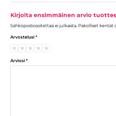
Kirjoita ensimmäinen arvio tuotte
Sähköpostiosoitettasi ei julkaista.
Pakolliset kentät
Arvostelusi
*
1/5
2/5
3/5
4/5
5/5
tähteä
tähteä
tähteä
tähteä
tähteä
Arviosi
*