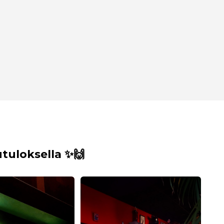
uloksella ✨🙌