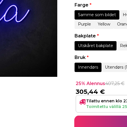
Farge
*
Samme som bildet
Hv
Purple
Yellow
Oran
Bakplate
*
Utskåret bakplate
Rek
Bruk
*
Innendørs
Utendørs (
25% Alennus
407,25
€
305,44
€
Tilattu ennen klo 2
Toimitettu välillä
25