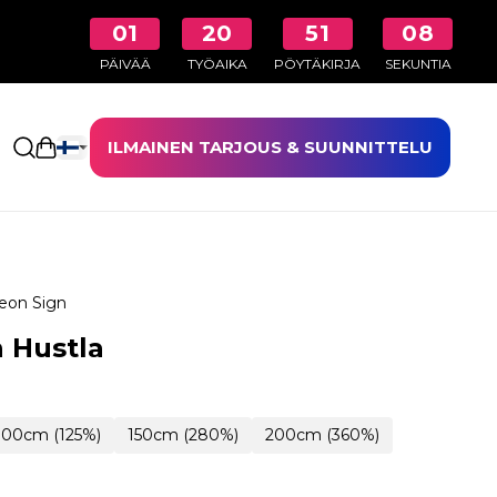
01
20
51
07
PÄIVÄÄ
TYÖAIKA
PÖYTÄKIRJA
SEKUNTIA
ILMAINEN TARJOUS & SUUNNITTELU
Avaa ostoskori
eon Sign
 Hustla
100cm (125%)
150cm (280%)
200cm (360%)