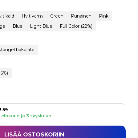
it kald
Hvit varm
Green
Punainen
Pink
ge
Blue
Light Blue
Full Color (22%)
tangel bakplate
15%)
3:59
 elokuun
ja
3 syyskuun
LISÄÄ OSTOSKORIIN