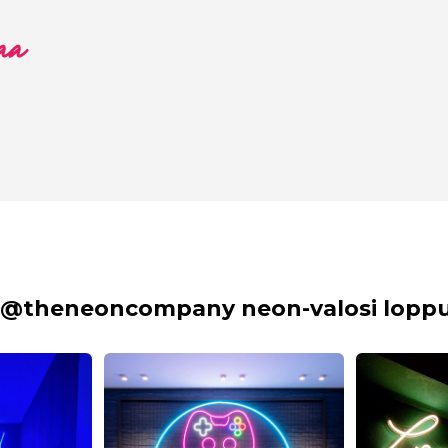
aa
 @theneoncompany neon-valosi lopput