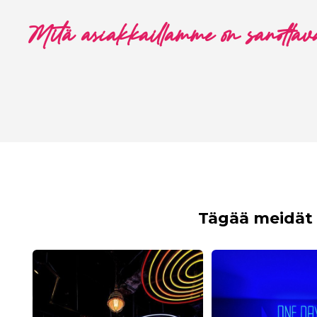
Mitä asiakkaillamme on sanottav
Tägää meidät