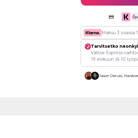
Maksu 3 osassa
Tarvitsetko neonky
Valitse Express-vaihtoe
19 elokuun
(6-10 työpä
Jason Derulo, Hardwel