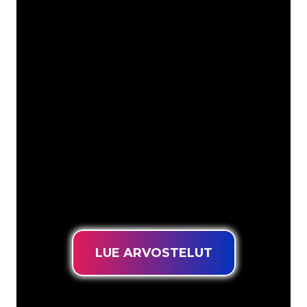
Asiakkaitamme ovat
mm
Neon Companyn Neon-asiantuntijat
ovat valmiita muuttamaan yrityksesi
nimen, logon tai tuotemerkin Neon-
valaistukseksi tunnelmallisella ja
tehokkaalla tavalla. Asiakaskuntaamme
kuuluu yli 5000+ yritystä ja tunnettua
tuotemerkkiä, joten olet tullut oikeaan
paikkaan hankkiaksesi kestävän Neon-
kyltin edullisimmalla hintatakuulla.
LUE ARVOSTELUT