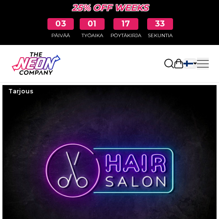
25% OFF WEEKS
03
01
17
32
PÄIVÄÄ
TYÖAIKA
PÖYTÄKIRJA
SEKUNTIA
Avaa ostosk
Tarjous