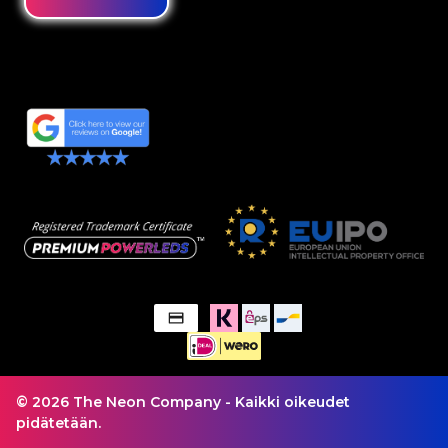
© 2026 The Neon Company - Kaikki oikeudet
pidätetään.