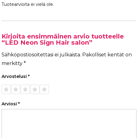
Tuotearvioita ei vielä ole.
Kirjoita ensimmäinen arvio tuotteelle
“LED Neon Sign Hair salon”
Sähköpostiosoitettasi ei julkaista.
Pakolliset kentät on
merkitty
*
Arvostelusi
*
1/5
2/5
3/5
4/5
5/5
tähteä
tähteä
tähteä
tähteä
tähteä
Arviosi
*