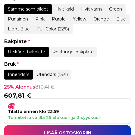
Samme som bildet
Hvit kald
Hvit varm
Green
Punainen
Pink
Purple
Yellow
Orange
Blue
Light Blue
Full Color (22%)
Bakplate
*
Utskåret bakplate
Rektangel bakplate
Bruk
*
Innendørs
Utendørs (15%)
25% Alennus
810,41
€
607,81
€
Tilattu ennen klo 23:59
Toimitettu välillä
25 elokuun
ja
3 syyskuun
LISÄÄ OSTOSKORIIN