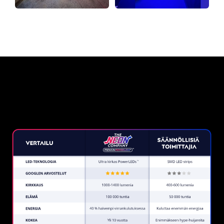
Miksi neonkyltti The Neon
Company?