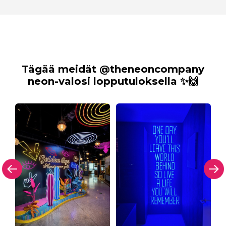
Tägää meidät @theneoncompany
neon-valosi lopputuloksella ✨🙌