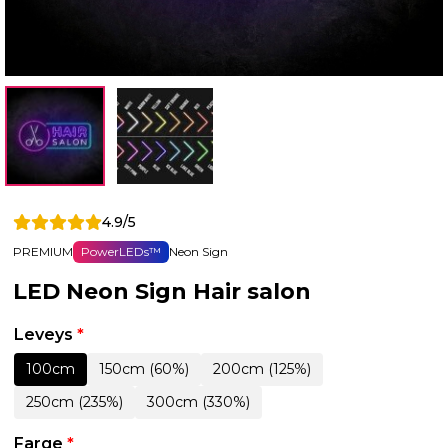
4.9/5
PREMIUM
PowerLEDs™
Neon Sign
LED Neon Sign Hair salon
Leveys
*
100cm
150cm (60%)
200cm (125%)
250cm (235%)
300cm (330%)
Farge
*