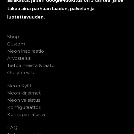
asiakasta, ja sen Google-luokitus on 5 tähteä, ja se
takaa aina parhaan laadun, palvelun ja
luotettavuuden.
Shop
Custom
Neon inspiraatio
Arvostelut
Tietoa meistä & laatu
Ota yhteyttä
Neon Kyltti
Neon kirjaimet
Neon valaistus
Konfiguraattori
Kumppanialusta
FAQ