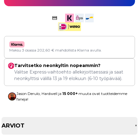
Maksu 3 osassa
202,60
€
mahdollista Klarna avulla.
Tarvitsetko neonkyltin nopeammin?
Valitse Express-vaihtoehto allekirjoittaessasi ja saat
neonkylttisi välillä
13
ja
19 elokuun
(6-10 työpäivää).
Jason Derulo, Hardwell ja
15 000+
muuta ovat tuotteidemme
faneja!
ARVIOT