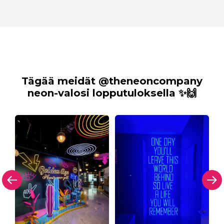
Tägää meidät @theneoncompany
neon-valosi lopputuloksella ✨🙌