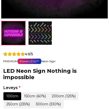
4.9/5
PREMIUM
PowerLEDs™
Neon Sign
LED Neon Sign Nothing is
impossible
Leveys
*
100cm
150cm (60%)
200cm (125%)
250cm (235%)
300cm (330%)