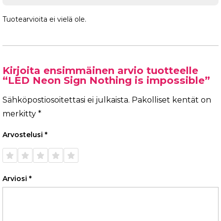
Tuotearvioita ei vielä ole.
Kirjoita ensimmäinen arvio tuotteelle
“LED Neon Sign Nothing is impossible”
Sähköpostiosoitettasi ei julkaista.
Pakolliset kentät on
merkitty
*
Arvostelusi
*
1/5
2/5
3/5
4/5
5/5
tähteä
tähteä
tähteä
tähteä
tähteä
Arviosi
*