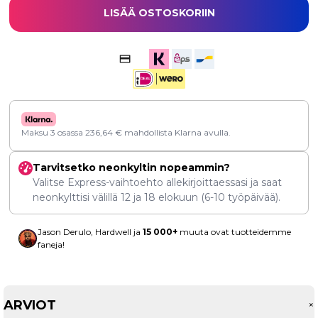
LISÄÄ OSTOSKORIIN
Maksu 3 osassa
236,64
€
mahdollista Klarna avulla.
Tarvitsetko neonkyltin nopeammin?
Valitse Express-vaihtoehto allekirjoittaessasi ja saat
neonkylttisi välillä
12
ja
18 elokuun
(6-10 työpäivää).
Jason Derulo, Hardwell ja
15 000+
muuta ovat tuotteidemme
faneja!
ARVIOT