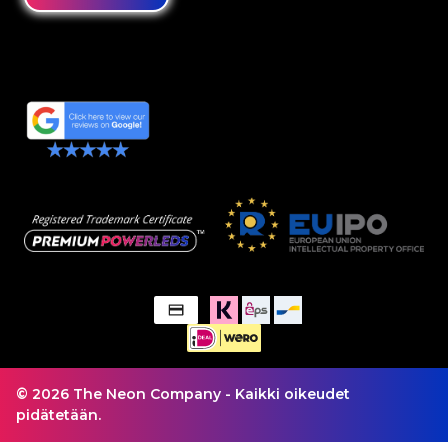
© 2026 The Neon Company - Kaikki oikeudet
pidätetään.