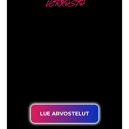
VERKOSTO
Asiakkaitamme ovat
mm
Neon Companyn Neon-asiantuntijat
ovat valmiita muuttamaan yrityksesi
nimen, logon tai tuotemerkin Neon-
valaistukseksi tunnelmallisella ja
tehokkaalla tavalla. Asiakaskuntaamme
kuuluu yli 5000+ yritystä ja tunnettua
tuotemerkkiä, joten olet tullut oikeaan
paikkaan hankkiaksesi kestävän Neon-
kyltin edullisimmalla hintatakuulla.
LUE ARVOSTELUT