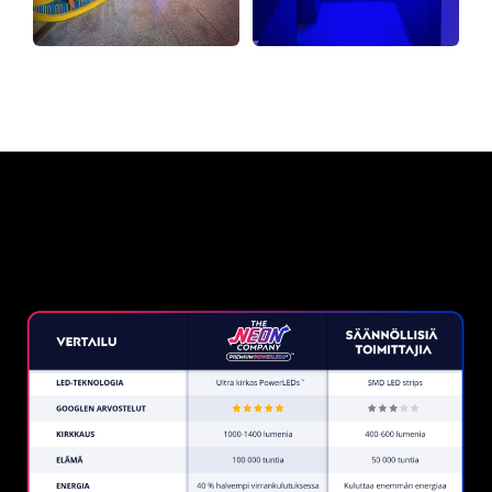
Miksi neonkyltti The Neon
Company?