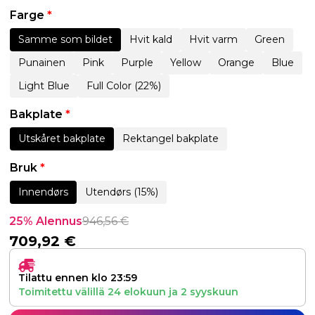
Farge
*
Samme som bildet
Hvit kald
Hvit varm
Green
Punainen
Pink
Purple
Yellow
Orange
Blue
Light Blue
Full Color (22%)
Bakplate
*
Utskåret bakplate
Rektangel bakplate
Bruk
*
Innendørs
Utendørs (15%)
25% Alennus
946,56
€
709,92
€
Tilattu ennen klo 23:59
Toimitettu välillä
24 elokuun
ja
2 syyskuun