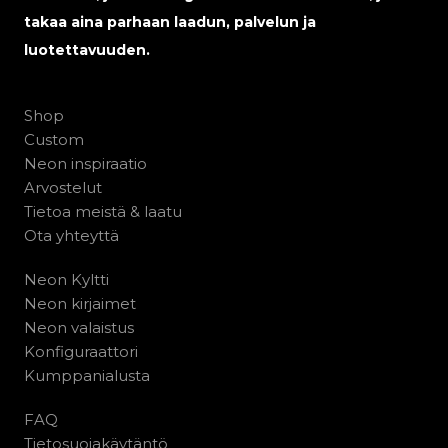
takaa aina parhaan laadun, palvelun ja
luotettavuuden.
Shop
Custom
Neon inspiraatio
Arvostelut
Tietoa meistä & laatu
Ota yhteyttä
Neon Kyltti
Neon kirjaimet
Neon valaistus
Konfiguraattori
Kumppanialusta
FAQ
Tietosuojakäytäntö