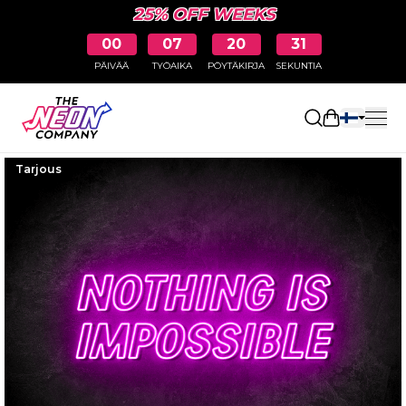
25% OFF WEEKS
00
07
20
30
PÄIVÄÄ
TYÖAIKA
PÖYTÄKIRJA
SEKUNTIA
Avaa ostosk
Tarjous