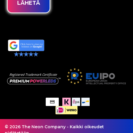
LÄHETÄ
© 2026 The Neon Company - Kaikki oikeudet
pidätetään.