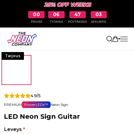
25% OFF WEEKS
00
06
47
03
PÄIVÄÄ
TYÖAIKA
PÖYTÄKIRJA
SEKUNTIA
Avaa osto
Tarjous
4.9/5
PREMIUM
PowerLEDs™
Neon Sign
LED Neon Sign Guitar
Leveys
*