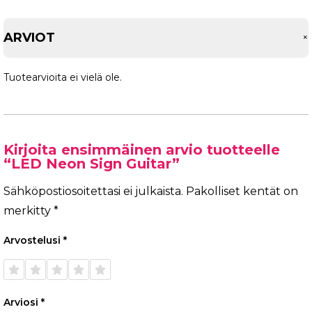
ARVIOT
Tuotearvioita ei vielä ole.
Kirjoita ensimmäinen arvio tuotteelle
“LED Neon Sign Guitar”
Sähköpostiosoitettasi ei julkaista.
Pakolliset kentät on
merkitty
*
Arvostelusi
*
1/5
2/5
3/5
4/5
5/5
tähteä
tähteä
tähteä
tähteä
tähteä
Arviosi
*