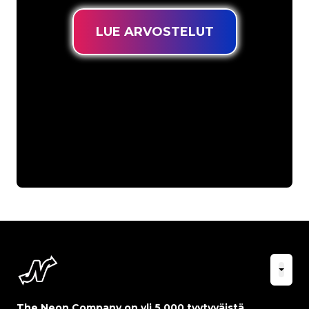
LUE ARVOSTELUT
The Neon Company on yli 5 000 tyytyväistä