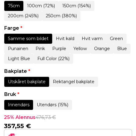
75cm
100cm (72%)
150cm (154%)
200cm (245%)
250cm (380%)
Farge
*
Samme som bildet
Hvit kald
Hvit varm
Green
Punainen
Pink
Purple
Yellow
Orange
Blue
Light Blue
Full Color (22%)
Bakplate
*
Utskåret bakplate
Rektangel bakplate
Bruk
*
Innendørs
Utendørs (15%)
25% Alennus
476,73
€
357,55
€