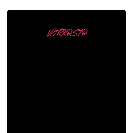
VERKOSTO
Asiakkaitamme ovat
mm
Neon Companyn Neon-asiantuntijat
ovat valmiita muuttamaan yrityksesi
nimen, logon tai tuotemerkin Neon-
valaistukseksi tunnelmallisella ja
tehokkaalla tavalla. Asiakaskuntaamme
kuuluu yli 5000+ yritystä ja tunnettua
tuotemerkkiä, joten olet tullut oikeaan
paikkaan hankkiaksesi kestävän Neon-
kyltin edullisimmalla hintatakuulla.