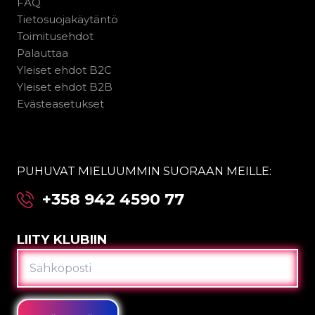
FAQ
Tietosuojakäytäntö
Toimitusehdot
Palauttaa
Yleiset ehdot B2C
Yleiset ehdot B2B
Evästeasetukset
PUHUVAT MIELUUMMIN SUORAAN MEILLE:
+358 942 4590 77
LIITY KLUBIIN
SÄHKÖPOSTI