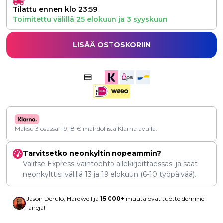
Tilattu ennen klo 23:59
Toimitettu välillä
25 elokuun
ja
3 syyskuun
LISÄÄ OSTOSKORIIN
Maksu 3 osassa
119,18
€
mahdollista Klarna avulla.
Tarvitsetko neonkyltin nopeammin?
Valitse Express-vaihtoehto allekirjoittaessasi ja saat
neonkylttisi välillä
13
ja
19 elokuun
(6-10 työpäivää).
Jason Derulo, Hardwell ja
15 000+
muuta ovat tuotteidemme
faneja!