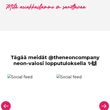
Mitä asiakkaillamme on sanottavaa
Tägää meidät @theneoncompany
neon-valosi lopputuloksella ✨🙌