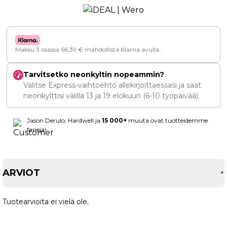
Maksu 3 osassa
66,39
€
mahdollista Klarna avulla.
Tarvitsetko neonkyltin nopeammin?
Valitse Express-vaihtoehto allekirjoittaessasi ja saat
neonkylttisi välillä
13
ja
19 elokuun
(6-10 työpäivää).
Jason Derulo, Hardwell ja
15 000+
muuta ovat tuotteidemme
faneja!
ARVIOT
Tuotearvioita ei vielä ole.