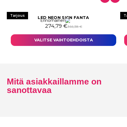
Tarjous
T
LED NEON SIGN FANTA
Erinomainen
Alkuperäinen hinta oli: 366,38 €.
Nykyinen hinta on: 274,79 €.
274,79
€
366,38
€
VALITSE VAIHTOEHDOISTA
Mitä asiakkaillamme on
sanottavaa