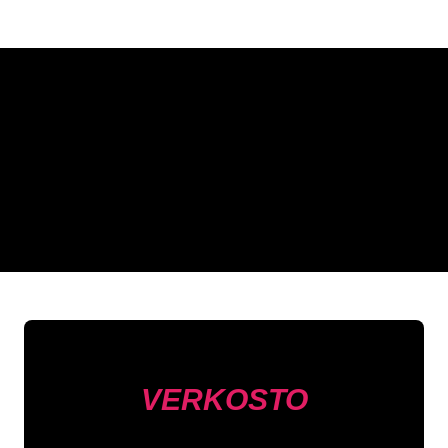
Miksi neonkyltti The Neon
Company?
REGULAR
SUPPLIERS
VERKOSTO
Asiakkaitamme ovat