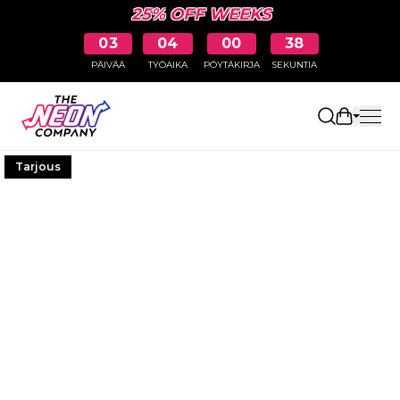
25% OFF WEEKS
03
04
00
37
PÄIVÄÄ
TYÖAIKA
PÖYTÄKIRJA
SEKUNTIA
Avaa osto
Tarjous