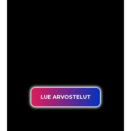
mm
Neon Companyn Neon-asiantuntijat
ovat valmiita muuttamaan yrityksesi
nimen, logon tai tuotemerkin Neon-
valaistukseksi tunnelmallisella ja
tehokkaalla tavalla. Asiakaskuntaamme
kuuluu yli 5000+ yritystä ja tunnettua
tuotemerkkiä, joten olet tullut oikeaan
paikkaan hankkiaksesi kestävän Neon-
kyltin edullisimmalla hintatakuulla.
LUE ARVOSTELUT