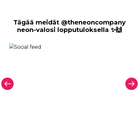
Tägää meidät @theneoncompany
neon-valosi lopputuloksella ✨🙌