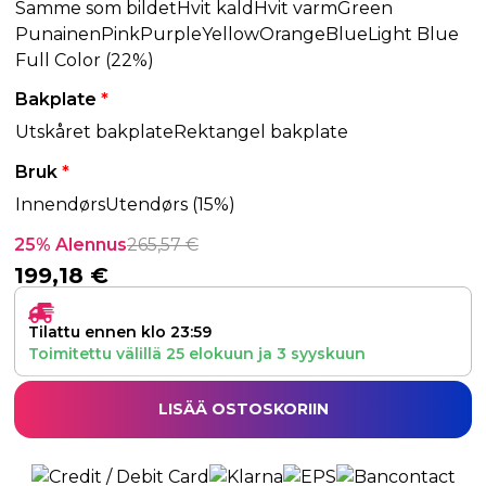
Samme som bildet
Hvit kald
Hvit varm
Green
Punainen
Pink
Purple
Yellow
Orange
Blue
Light Blue
Full Color (22%)
Bakplate
*
Utskåret bakplate
Rektangel bakplate
Bruk
*
Innendørs
Utendørs (15%)
25% Alennus
265,57
€
199,18
€
Tilattu ennen klo 23:59
Toimitettu välillä
25 elokuun
ja
3 syyskuun
LISÄÄ OSTOSKORIIN