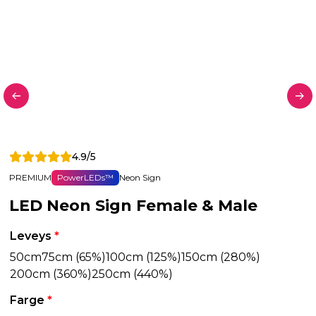
4.9/5
PREMIUM
PowerLEDs™
Neon Sign
LED Neon Sign Female & Male
Leveys
*
50cm
75cm (65%)
100cm (125%)
150cm (280%)
200cm (360%)
250cm (440%)
Farge
*