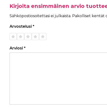
Kirjoita ensimmäinen arvio tuotte
Sähköpostiosoitettasi ei julkaista.
Pakolliset kentät
Arvostelusi
*
1/5
2/5
3/5
4/5
5/5
tähteä
tähteä
tähteä
tähteä
tähteä
Arviosi
*