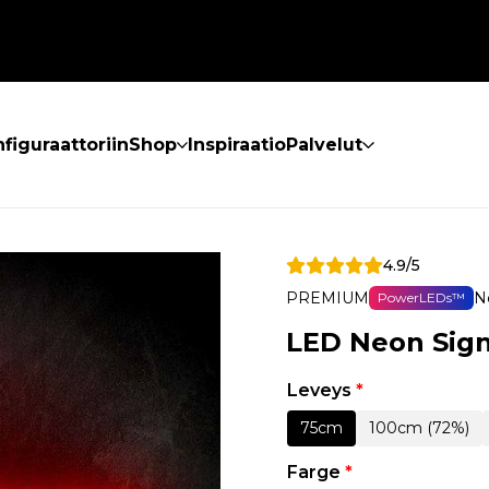
figuraattoriin
Shop
Inspiraatio
Palvelut
4.9/5
PREMIUM
N
PowerLEDs™
LED Neon Sig
Leveys
*
75cm
100cm (72%)
Farge
*