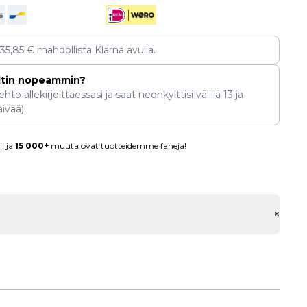
135,85
€
mahdollista Klarna avulla.
ltin nopeammin?
hto allekirjoittaessasi ja saat neonkylttisi välillä
13
ja
ivää).
l ja
15 000+
muuta ovat tuotteidemme faneja!
+