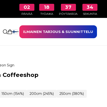
02
18
37
33
PÄIVÄÄ
TYÖAIKA
PÖYTÄKIRJA
SEKUNTIA
ILMAINEN TARJOUS & SUUNNITTELU
Avaa ostoskori
eon Sign
n Coffeeshop
150cm (154%)
200cm (245%)
250cm (380%)