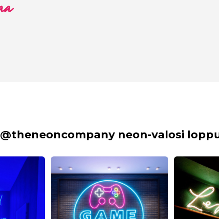
aa
 @theneoncompany neon-valosi lopput