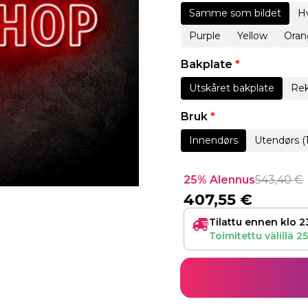
Samme som bildet
Hv
Purple
Yellow
Oran
Bakplate
*
Utskåret bakplate
Rek
Bruk
*
Innendørs
Utendørs (
25% Alennus
543,40
€
407,55
€
Tilattu ennen klo 2
Toimitettu välillä
25