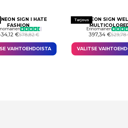
 NEON SIGN I HATE
LED NEON SIGN WE
Tarjous
FASHION
MULTICOLORE
inomainen
Erinomainen
lkuperäinen hinta oli: 578,82 €.
ykyinen hinta on: 434,12 €.
Alkuperäinen hi
Nykyinen hinta 
434,12
€
397,34
€
578,82
€
529,78
TSE VAIHTOEHDOISTA
VALITSE VAIHTOEHD