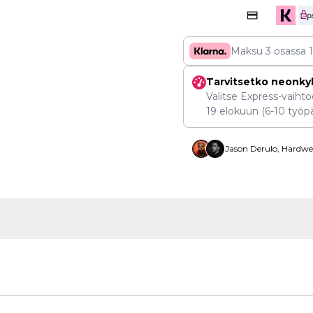
Maksu 3 osassa
Tarvitsetko neonky
Valitse Express-vaihtoe
19 elokuun
(6-10 työpä
Jason Derulo, Hardwel