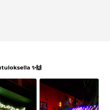
uloksella ✨🙌