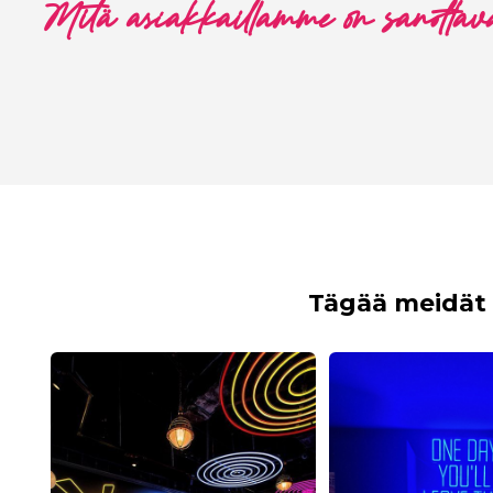
Mitä asiakkaillamme on sanottav
Tägää meidät