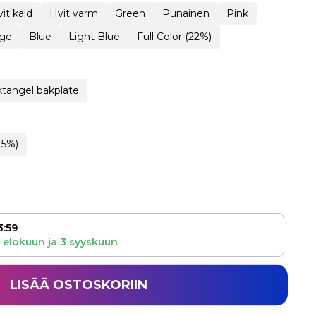
it kald
Hvit varm
Green
Punainen
Pink
ge
Blue
Light Blue
Full Color (22%)
tangel bakplate
15%)
3:59
 elokuun
ja
3 syyskuun
LISÄÄ OSTOSKORIIN