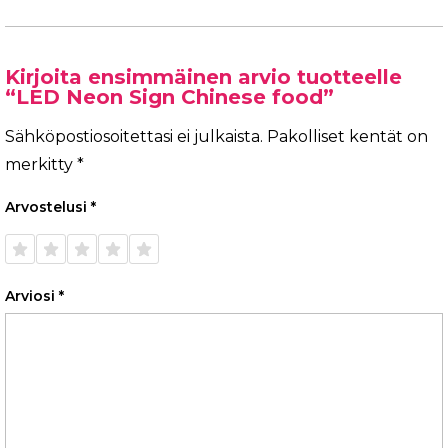
Kirjoita ensimmäinen arvio tuotteelle
“LED Neon Sign Chinese food”
Sähköpostiosoitettasi ei julkaista.
Pakolliset kentät on
merkitty
*
Arvostelusi
*
1/5
2/5
3/5
4/5
5/5
tähteä
tähteä
tähteä
tähteä
tähteä
Arviosi
*