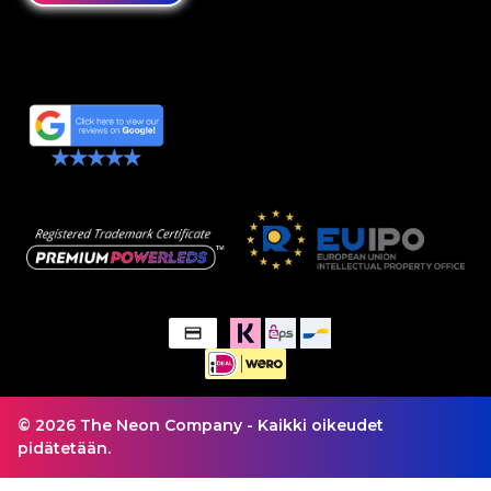
© 2026 The Neon Company - Kaikki oikeudet
pidätetään.