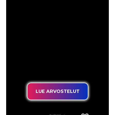
Asiakkaitamme ovat
mm
Neon Companyn Neon-asiantuntijat
ovat valmiita muuttamaan yrityksesi
nimen, logon tai tuotemerkin Neon-
valaistukseksi tunnelmallisella ja
tehokkaalla tavalla. Asiakaskuntaamme
kuuluu yli 5000+ yritystä ja tunnettua
tuotemerkkiä, joten olet tullut oikeaan
paikkaan hankkiaksesi kestävän Neon-
kyltin edullisimmalla hintatakuulla.
LUE ARVOSTELUT