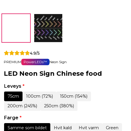
4.9/5
PREMIUM
PowerLEDs™
Neon Sign
LED Neon Sign Chinese food
Leveys
*
75cm
100cm (72%)
150cm (154%)
200cm (245%)
250cm (380%)
Farge
*
Samme som bildet
Hvit kald
Hvit varm
Green