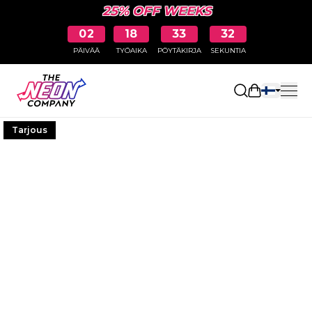
25% OFF WEEKS
02
18
33
31
PÄIVÄÄ
TYÖAIKA
PÖYTÄKIRJA
SEKUNTIA
Avaa ostosk
Tarjous