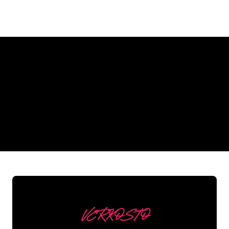
Miksi neonkyltti The Neon
Company?
REGULAR
SUPPLIERS
VERKOSTO