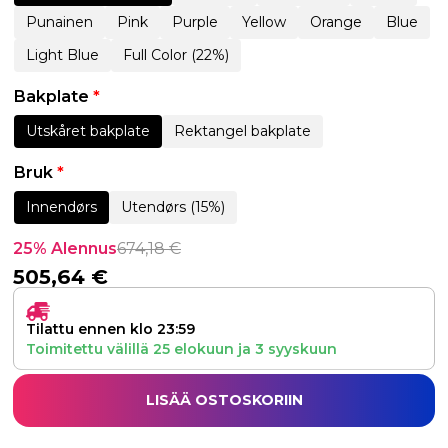
Punainen
Pink
Purple
Yellow
Orange
Blue
Light Blue
Full Color (22%)
Bakplate
*
Utskåret bakplate
Rektangel bakplate
Bruk
*
Innendørs
Utendørs (15%)
25% Alennus
674,18
€
505,64
€
Tilattu ennen klo 23:59
Toimitettu välillä
25 elokuun
ja
3 syyskuun
LISÄÄ OSTOSKORIIN