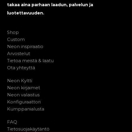
takaa aina parhaan laadun, palvelun ja
luotettavuuden.
Shop
Custom
Neon inspiraatio
Arvostelut
Tietoa meistä & laatu
Ota yhteyttä
Neon Kyltti
Neon kirjaimet
Neon valaistus
Konfiguraattori
Kumppanialusta
FAQ
Tietosuojakäytäntö