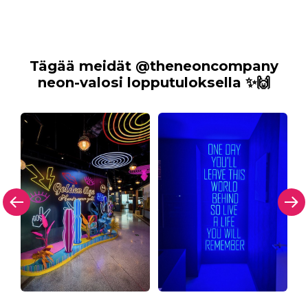
Tägää meidät @theneoncompany
neon-valosi lopputuloksella ✨🙌