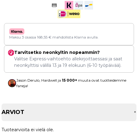
Maksu 3 osassa
168,55
€
mahdollista Klarna avulla.
Tarvitsetko neonkyltin nopeammin?
Valitse Express-vaihtoehto allekirjoittaessasi ja saat
neonkylttisi välillä
13
ja
19 elokuun
(6-10 työpäivää).
Jason Derulo, Hardwell ja
15 000+
muuta ovat tuotteidemme
faneja!
ARVIOT
Tuotearvioita ei vielä ole.