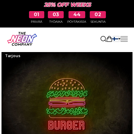
25% OFF WEEKS
01
03
44
01
PÄIVÄÄ
TYÖAIKA
PÖYTÄKIRJA
SEKUNTIA
Avaa ostosk
Tarjous