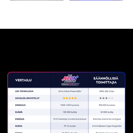
Miksi neonkyltti The Neon
Company?