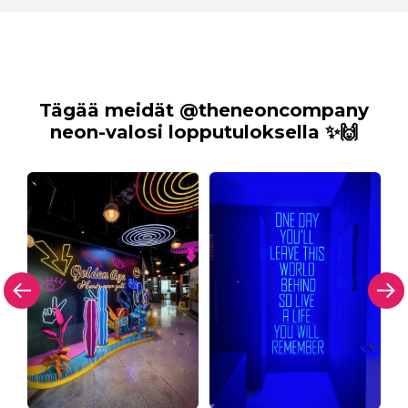
Tägää meidät @theneoncompany
neon-valosi lopputuloksella ✨🙌