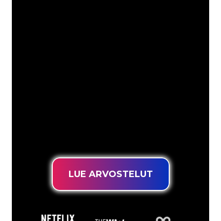
Asiakkaitamme ovat
mm
Neon Companyn Neon-asiantuntijat
ovat valmiita muuttamaan yrityksesi
nimen, logon tai tuotemerkin Neon-
valaistukseksi tunnelmallisella ja
tehokkaalla tavalla. Asiakaskuntaamme
kuuluu yli 5000+ yritystä ja tunnettua
tuotemerkkiä, joten olet tullut oikeaan
paikkaan hankkiaksesi kestävän Neon-
kyltin edullisimmalla hintatakuulla.
LUE ARVOSTELUT