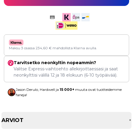
Maksu 3 osassa
234,60
€
mahdollista Klarna avulla.
Tarvitsetko neonkyltin nopeammin?
Valitse Express-vaihtoehto allekirjoittaessasi ja saat
neonkylttisi välillä
12
ja
18 elokuun
(6-10 työpäivää).
Jason Derulo, Hardwell ja
15 000+
muuta ovat tuotteidemme
faneja!
ARVIOT