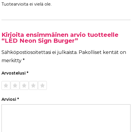
Tuotearvioita ei vielä ole.
Kirjoita ensimmäinen arvio tuotteelle
“LED Neon Sign Burger”
Sähköpostiosoitettasi ei julkaista.
Pakolliset kentät on
merkitty
*
Arvostelusi
*
1/5
2/5
3/5
4/5
5/5
tähteä
tähteä
tähteä
tähteä
tähteä
Arviosi
*