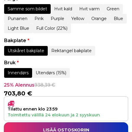
Samme som bildet
Hvit kald
Hvit varm
Green
Punainen
Pink
Purple
Yellow
Orange
Blue
Light Blue
Full Color (22%)
Bakplate
*
Utskåret bakplate
Rektangel bakplate
Bruk
*
Innendørs
Utendørs (15%)
25% Alennus
938,39
€
703,80
€
Tilattu ennen klo 23:59
Toimitettu välillä
24 elokuun
ja
2 syyskuun
LISÄÄ OSTOSKORIIN