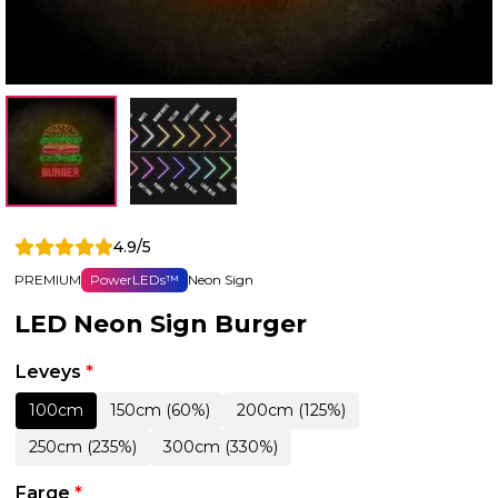
4.9/5
PREMIUM
PowerLEDs™
Neon Sign
LED Neon Sign Burger
Leveys
*
100cm
150cm (60%)
200cm (125%)
250cm (235%)
300cm (330%)
Farge
*