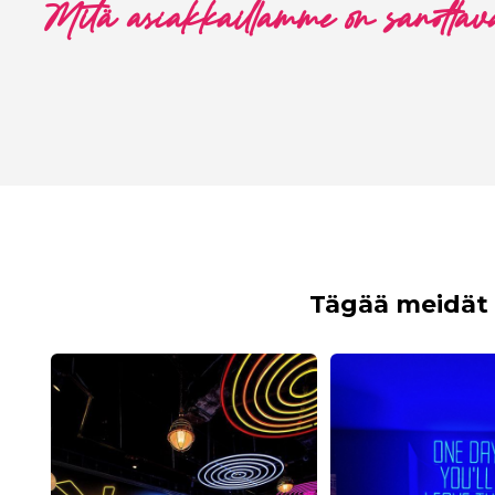
Mitä asiakkaillamme on sanottav
Tägää meidät