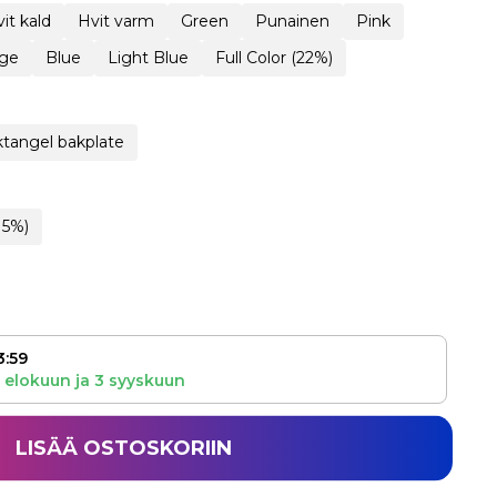
it kald
Hvit varm
Green
Punainen
Pink
ge
Blue
Light Blue
Full Color (22%)
tangel bakplate
15%)
3:59
 elokuun
ja
3 syyskuun
LISÄÄ OSTOSKORIIN