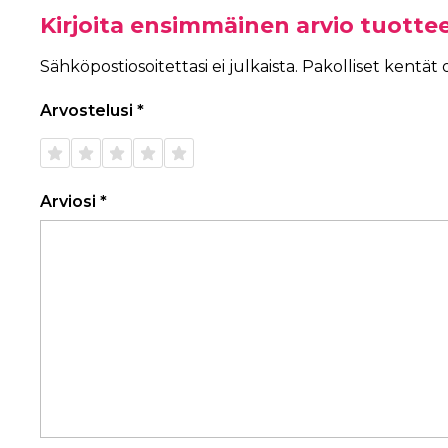
Kirjoita ensimmäinen arvio tuotte
Sähköpostiosoitettasi ei julkaista.
Pakolliset kentät
Arvostelusi
*
1/5
2/5
3/5
4/5
5/5
tähteä
tähteä
tähteä
tähteä
tähteä
Arviosi
*