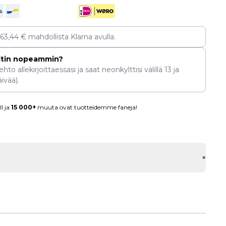
163,44
€
mahdollista Klarna avulla.
ltin nopeammin?
hto allekirjoittaessasi ja saat neonkylttisi välillä
13
ja
ivää).
l ja
15 000+
muuta ovat tuotteidemme faneja!
+