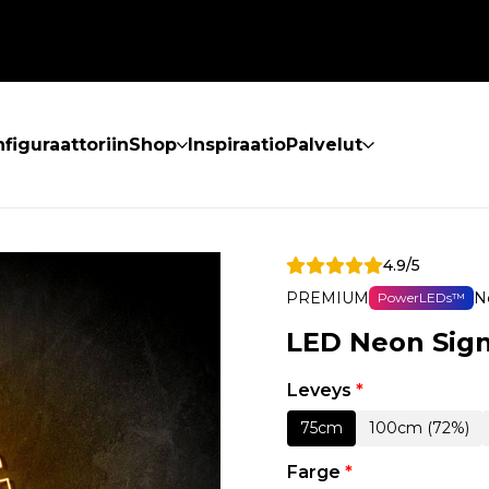
figuraattoriin
Shop
Inspiraatio
Palvelut
4.9/5
PREMIUM
N
PowerLEDs™
LED Neon Sign
Leveys
*
75cm
100cm (72%)
Farge
*