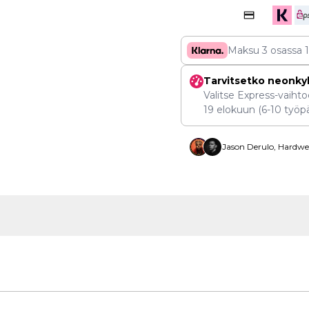
Maksu 3 osassa
Tarvitsetko neonky
Valitse Express-vaihtoe
19 elokuun
(6-10 työpä
Jason Derulo, Hardwel