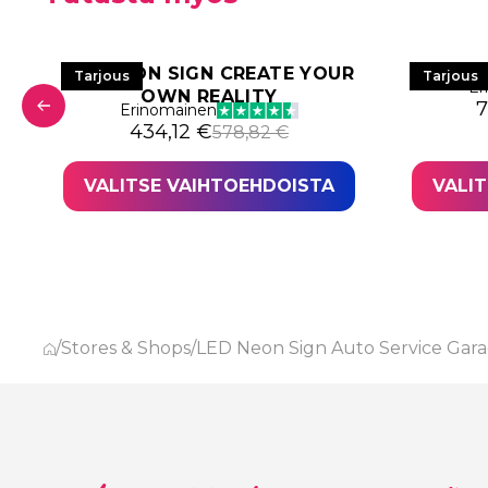
LED NEON SIGN CREATE YOUR
PO
Tarjous
Tarjous
Er
OWN REALITY
A
N
7
Erinomainen
1.020,12 €.
,09 €.
Alkuperäinen hinta oli: 578,82 €.
Nykyinen hinta on: 434,12 €.
434,12
€
578,82
€
VALITSE VAIHTOEHDOISTA
VALI
/
Stores & Shops
/
LED Neon Sign Auto Service Gar