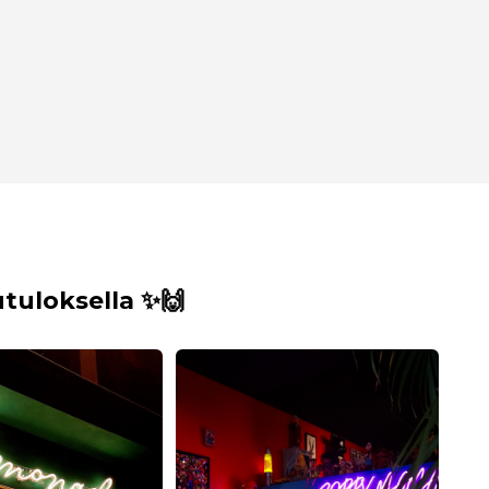
uloksella ✨🙌