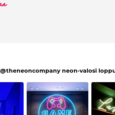
aa
 @theneoncompany neon-valosi lopput