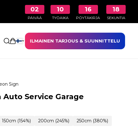
02
10
16
17
PÄIVÄÄ
TYÖAIKA
PÖYTÄKIRJA
SEKUNTIA
ILMAINEN TARJOUS & SUUNNITTELU
Avaa ostoskori
eon Sign
 Auto Service Garage
150cm (154%)
200cm (245%)
250cm (380%)