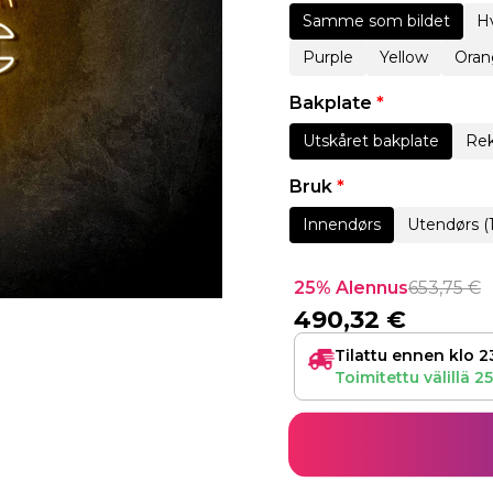
Samme som bildet
Hv
Purple
Yellow
Oran
Bakplate
*
Utskåret bakplate
Rek
Bruk
*
Innendørs
Utendørs (
25% Alennus
653,75
€
490,32
€
Tilattu ennen klo 2
Toimitettu välillä
25