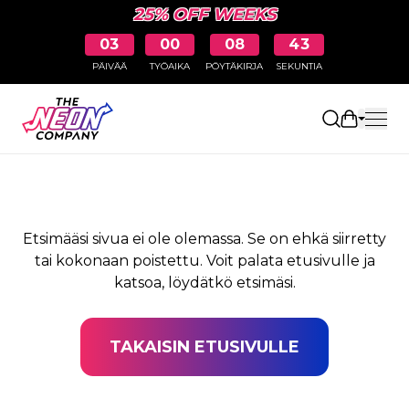
25% OFF WEEKS
03
00
08
42
PÄIVÄÄ
TYÖAIKA
PÖYTÄKIRJA
SEKUNTIA
SIVUA EI LÖYDY
Avaa osto
Etsimääsi sivua ei ole olemassa. Se on ehkä siirretty
tai kokonaan poistettu. Voit palata etusivulle ja
katsoa, löydätkö etsimäsi.
TAKAISIN ETUSIVULLE