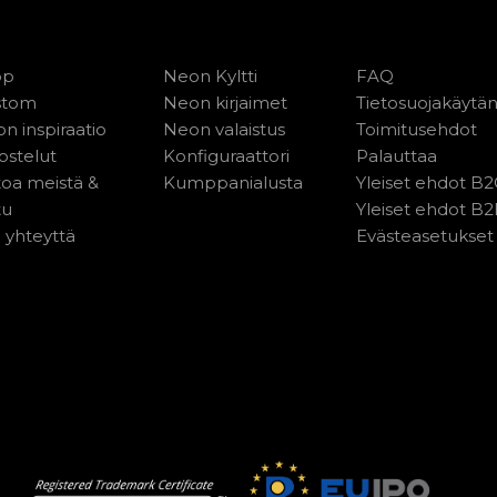
op
Neon Kyltti
FAQ
stom
Neon kirjaimet
Tietosuojakäytä
n inspiraatio
Neon valaistus
Toimitusehdot
ostelut
Konfiguraattori
Palauttaa
toa meistä &
Kumppanialusta
Yleiset ehdot B
tu
Yleiset ehdot B
 yhteyttä
Evästeasetukset