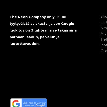
Sh
The Neon Company on yli 5 000
Cu
tyytyväistä asiakasta, ja sen Google-
Neo
luokitus on 5 tähteä, ja se takaa aina
Arv
parhaan laadun, palvelun ja
Tie
luotettavuuden.
laa
Ota