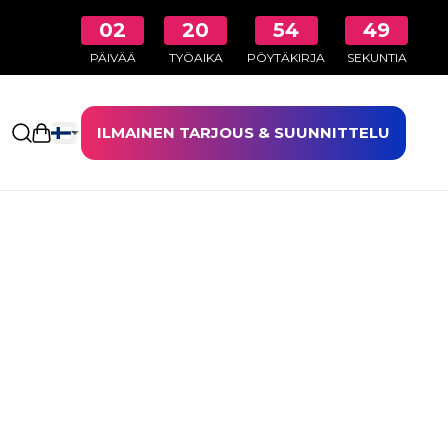
02
20
54
48
PÄIVÄÄ
TYÖAIKA
PÖYTÄKIRJA
SEKUNTIA
ILMAINEN TARJOUS & SUUNNITTELU
Avaa ostoskori