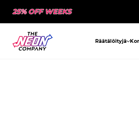
25% OFF WEEKS
Räätälöityjä
Kon
SIVUA EI LÖY