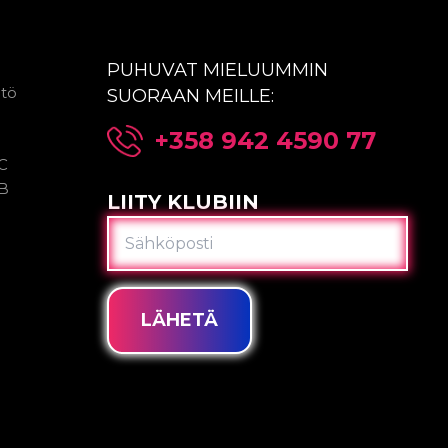
PUHUVAT MIELUUMMIN
ntö
SUORAAN MEILLE:
+358 942 4590 77
2C
2B
LIITY KLUBIIN
SÄHKÖPOSTI
LÄHETÄ