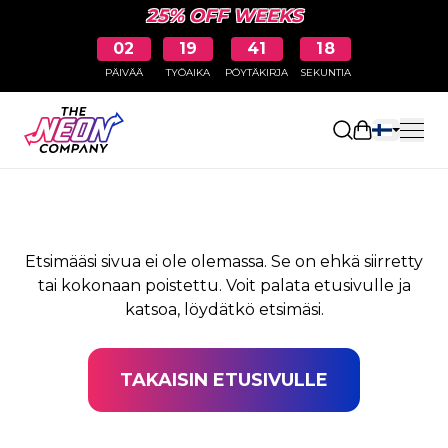
25% OFF WEEKS
02
19
41
18
PÄIVÄÄ
TYÖAIKA
PÖYTÄKIRJA
SEKUNTIA
SIVUA EI LÖYDY
Avaa ostosk
Etsimääsi sivua ei ole olemassa. Se on ehkä siirretty
tai kokonaan poistettu. Voit palata etusivulle ja
katsoa, löydätkö etsimäsi.
TAKAISIN ETUSIVULLE