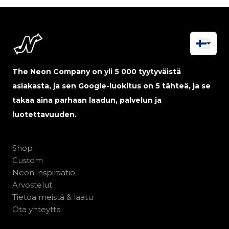
The Neon Company on yli 5 000 tyytyväistä
asiakasta, ja sen Google-luokitus on 5 tähteä, ja se
takaa aina parhaan laadun, palvelun ja
luotettavuuden.
Shop
Custom
Neon inspiraatio
Arvostelut
Tietoa meistä & laatu
Ota yhteyttä