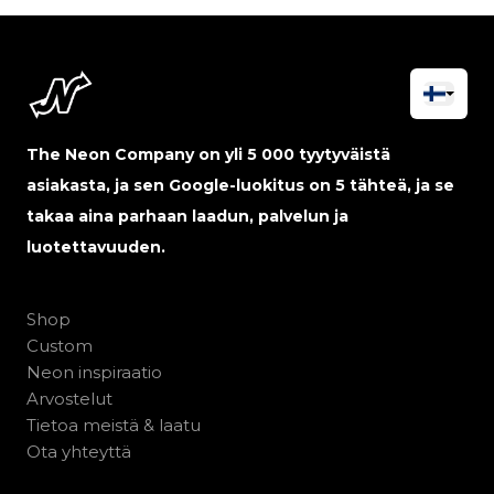
The Neon Company on yli 5 000 tyytyväistä
asiakasta, ja sen Google-luokitus on 5 tähteä, ja se
takaa aina parhaan laadun, palvelun ja
luotettavuuden.
Shop
Custom
Neon inspiraatio
Arvostelut
Tietoa meistä & laatu
Ota yhteyttä