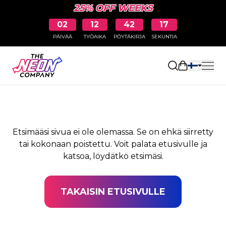
25% OFF WEEKS
02
12
42
17
PÄIVÄÄ
TYÖAIKA
PÖYTÄKIRJA
SEKUNTIA
SIVUA EI LÖYDY
Avaa ostosk
Etsimääsi sivua ei ole olemassa. Se on ehkä siirretty
tai kokonaan poistettu. Voit palata etusivulle ja
katsoa, löydätkö etsimäsi.
TAKAISIN ETUSIVULLE