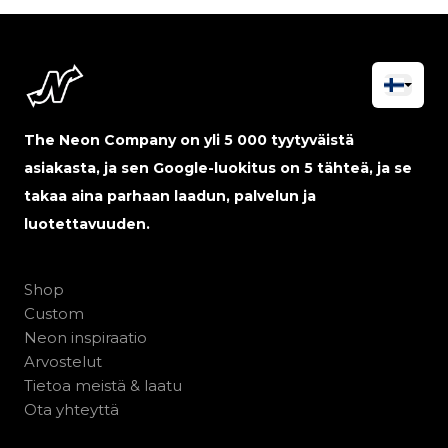
The Neon Company on yli 5 000 tyytyväistä
asiakasta, ja sen Google-luokitus on 5 tähteä, ja se
takaa aina parhaan laadun, palvelun ja
luotettavuuden.
Shop
Custom
Neon inspiraatio
Arvostelut
Tietoa meistä & laatu
Ota yhteyttä