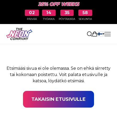
25% OFF WEEKS
02
14
35
57
PÄIVÄÄ
TYÖAIKA
PÖYTÄKIRJA
SEKUNTIA
SIVUA EI LÖYDY
Avaa ostosk
Etsimääsi sivua ei ole olemassa. Se on ehkä siirretty
tai kokonaan poistettu. Voit palata etusivulle ja
katsoa, löydätkö etsimäsi.
TAKAISIN ETUSIVULLE