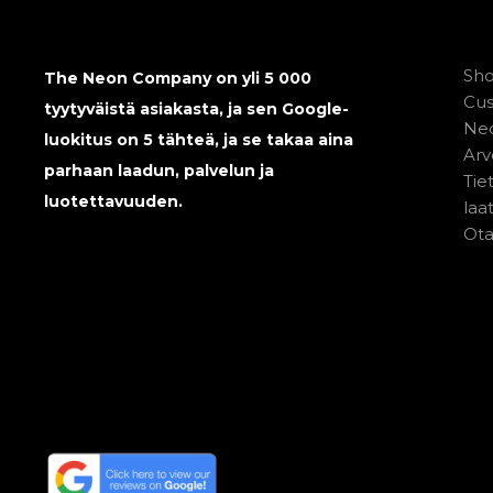
Sh
The Neon Company on yli 5 000
Cu
tyytyväistä asiakasta, ja sen Google-
Neo
luokitus on 5 tähteä, ja se takaa aina
Arv
parhaan laadun, palvelun ja
Tie
luotettavuuden.
laa
Ota