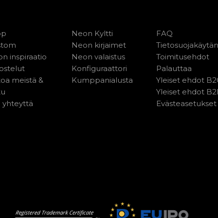
op
Neon Kyltti
FAQ
stom
Neon kirjaimet
Tietosuojakäytä
n inspiraatio
Neon valaistus
Toimitusehdot
ostelut
Konfiguraattori
Palauttaa
toa meistä &
Kumppanialusta
Yleiset ehdot B
tu
Yleiset ehdot B
 yhteyttä
Evästeasetukset