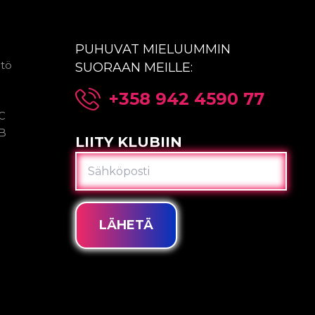
PUHUVAT MIELUUMMIN
ntö
SUORAAN MEILLE:
+358 942 4590 77
2C
2B
LIITY KLUBIIN
SÄHKÖPOSTI
LÄHETÄ