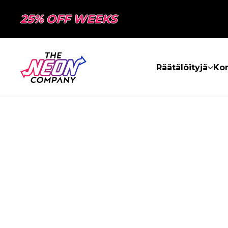
25% OFF WEEKS
Räätälöityjä
Kon
SIVUA EI LÖY