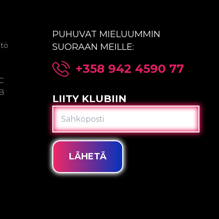
PUHUVAT MIELUUMMIN
ntö
SUORAAN MEILLE:
+358 942 4590 77
2C
2B
LIITY KLUBIIN
SÄHKÖPOSTI
LÄHETÄ