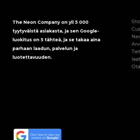
Sh
The Neon Company on yli 5 000
Cu
tyytyväistä asiakasta, ja sen Google-
Neo
luokitus on 5 tähteä, ja se takaa aina
Arv
parhaan laadun, palvelun ja
Tie
luotettavuuden.
laa
Ota