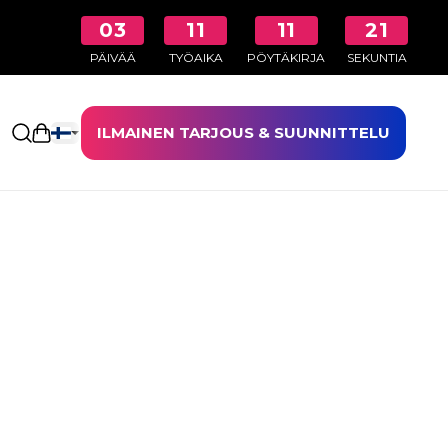
03
11
11
20
PÄIVÄÄ
TYÖAIKA
PÖYTÄKIRJA
SEKUNTIA
ILMAINEN TARJOUS & SUUNNITTELU
Avaa ostoskori