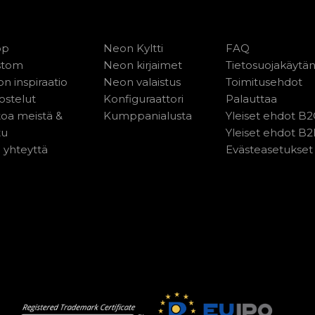
op
Neon Kyltti
FAQ
stom
Neon kirjaimet
Tietosuojakäytä
n inspiraatio
Neon valaistus
Toimitusehdot
ostelut
Konfiguraattori
Palauttaa
toa meistä &
Kumppanialusta
Yleiset ehdot B
tu
Yleiset ehdot B
 yhteyttä
Evästeasetukset