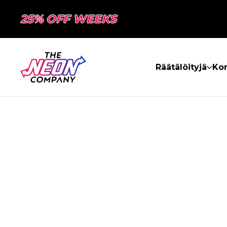
25% OFF WEEKS
Räätälöityjä
Kon
SIVUA EI LÖY