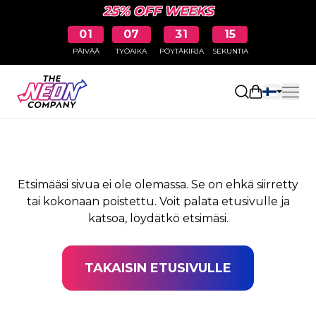
25% OFF WEEKS
01
07
31
15
PÄIVÄÄ
TYÖAIKA
PÖYTÄKIRJA
SEKUNTIA
SIVUA EI LÖYDY
Avaa ostosk
Etsimääsi sivua ei ole olemassa. Se on ehkä siirretty
tai kokonaan poistettu. Voit palata etusivulle ja
katsoa, löydätkö etsimäsi.
TAKAISIN ETUSIVULLE