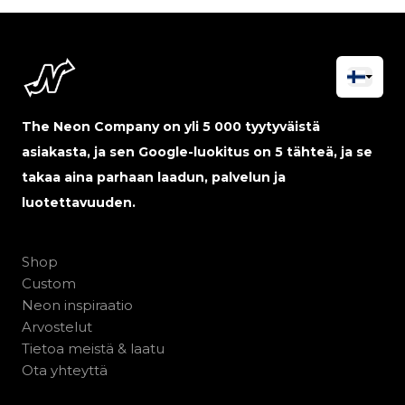
The Neon Company on yli 5 000 tyytyväistä
asiakasta, ja sen Google-luokitus on 5 tähteä, ja se
takaa aina parhaan laadun, palvelun ja
luotettavuuden.
Shop
Custom
Neon inspiraatio
Arvostelut
Tietoa meistä & laatu
Ota yhteyttä