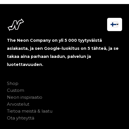
The Neon Company on yli 5 000 tyytyväistä
asiakasta, ja sen Google-luokitus on 5 tähteä, ja se
takaa aina parhaan laadun, palvelun ja
luotettavuuden.
Shop
Custom
Neon inspiraatio
Arvostelut
Tietoa meistä & laatu
Ota yhteyttä