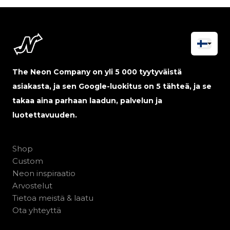
The Neon Company on yli 5 000 tyytyväistä
asiakasta, ja sen Google-luokitus on 5 tähteä, ja se
takaa aina parhaan laadun, palvelun ja
luotettavuuden.
Shop
Custom
Neon inspiraatio
Arvostelut
Tietoa meistä & laatu
Ota yhteyttä