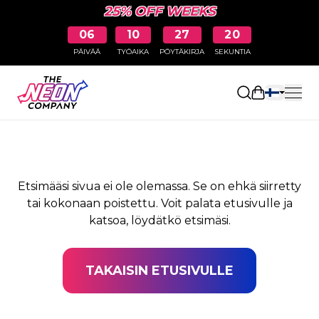
25% OFF WEEKS
06
10
27
20
PÄIVÄÄ
TYÖAIKA
PÖYTÄKIRJA
SEKUNTIA
SIVUA EI LÖYDY
Avaa ostosk
Etsimääsi sivua ei ole olemassa. Se on ehkä siirretty
tai kokonaan poistettu. Voit palata etusivulle ja
katsoa, löydätkö etsimäsi.
TAKAISIN ETUSIVULLE