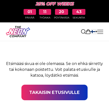
25% OFF WEEKS
01
11
20
43
PÄIVÄÄ
TYÖAIKA
PÖYTÄKIRJA
SEKUNTIA
SIVUA EI LÖYDY
Avaa ostosk
Etsimääsi sivua ei ole olemassa. Se on ehkä siirretty
tai kokonaan poistettu. Voit palata etusivulle ja
katsoa, löydätkö etsimäsi.
TAKAISIN ETUSIVULLE