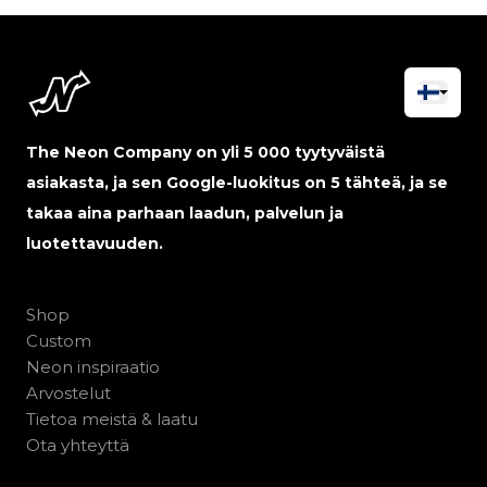
The Neon Company on yli 5 000 tyytyväistä
asiakasta, ja sen Google-luokitus on 5 tähteä, ja se
takaa aina parhaan laadun, palvelun ja
luotettavuuden.
Shop
Custom
Neon inspiraatio
Arvostelut
Tietoa meistä & laatu
Ota yhteyttä