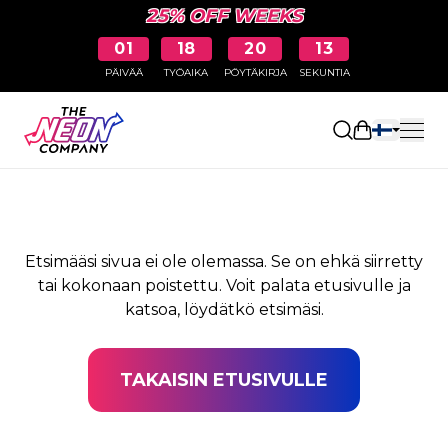
25% OFF WEEKS
01
18
20
13
PÄIVÄÄ
TYÖAIKA
PÖYTÄKIRJA
SEKUNTIA
SIVUA EI LÖYDY
Avaa ostosk
Etsimääsi sivua ei ole olemassa. Se on ehkä siirretty
tai kokonaan poistettu. Voit palata etusivulle ja
katsoa, löydätkö etsimäsi.
TAKAISIN ETUSIVULLE