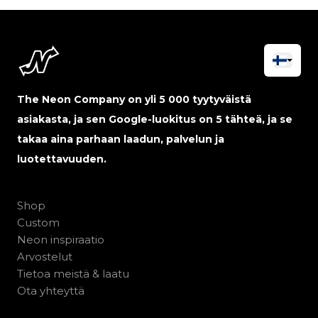
The Neon Company on yli 5 000 tyytyväistä
asiakasta, ja sen Google-luokitus on 5 tähteä, ja se
takaa aina parhaan laadun, palvelun ja
luotettavuuden.
Shop
Custom
Neon inspiraatio
Arvostelut
Tietoa meistä & laatu
Ota yhteyttä