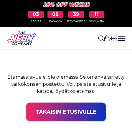
25% OFF WEEKS
03
08
39
11
PÄIVÄÄ
TYÖAIKA
PÖYTÄKIRJA
SEKUNTIA
SIVUA EI LÖYDY
Avaa ostosk
Etsimääsi sivua ei ole olemassa. Se on ehkä siirretty
tai kokonaan poistettu. Voit palata etusivulle ja
katsoa, löydätkö etsimäsi.
TAKAISIN ETUSIVULLE