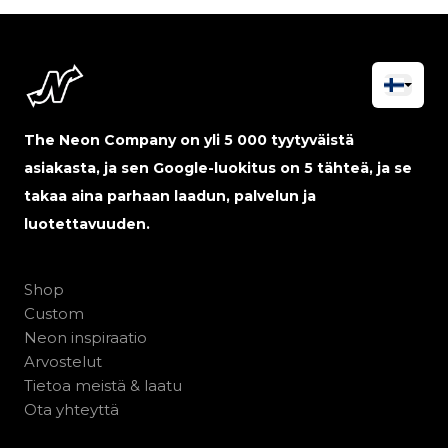
The Neon Company on yli 5 000 tyytyväistä
asiakasta, ja sen Google-luokitus on 5 tähteä, ja se
takaa aina parhaan laadun, palvelun ja
luotettavuuden.
Shop
Custom
Neon inspiraatio
Arvostelut
Tietoa meistä & laatu
Ota yhteyttä