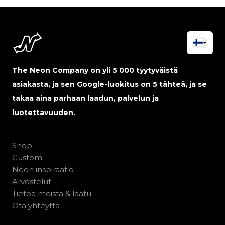
The Neon Company on yli 5 000 tyytyväistä
asiakasta, ja sen Google-luokitus on 5 tähteä, ja se
takaa aina parhaan laadun, palvelun ja
luotettavuuden.
Shop
Custom
Neon inspiraatio
Arvostelut
Tietoa meistä & laatu
Ota yhteyttä