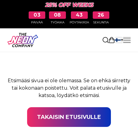
25% OFF WEEKS
03
08
43
26
PÄIVÄÄ
TYÖAIKA
PÖYTÄKIRJA
SEKUNTIA
SIVUA EI LÖYDY
Avaa ostosk
Etsimääsi sivua ei ole olemassa. Se on ehkä siirretty
tai kokonaan poistettu. Voit palata etusivulle ja
katsoa, löydätkö etsimäsi.
TAKAISIN ETUSIVULLE