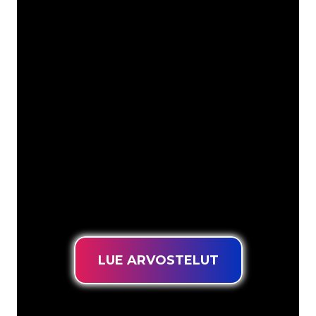
Asiakkaitamme ovat
mm
Neon Companyn Neon-asiantuntijat
ovat valmiita muuttamaan yrityksesi
nimen, logon tai tuotemerkin Neon-
valaistukseksi tunnelmallisella ja
tehokkaalla tavalla. Asiakaskuntaamme
kuuluu yli 5000+ yritystä ja tunnettua
tuotemerkkiä, joten olet tullut oikeaan
paikkaan hankkiaksesi kestävän Neon-
kyltin edullisimmalla hintatakuulla.
LUE ARVOSTELUT