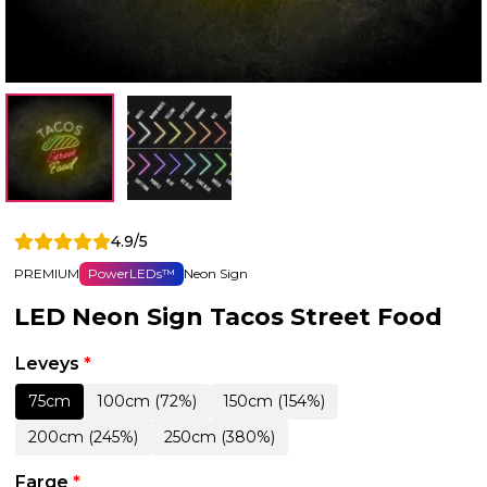
4.9/5
PREMIUM
PowerLEDs™
Neon Sign
LED Neon Sign Tacos Street Food
Leveys
*
75cm
100cm (72%)
150cm (154%)
200cm (245%)
250cm (380%)
Farge
*