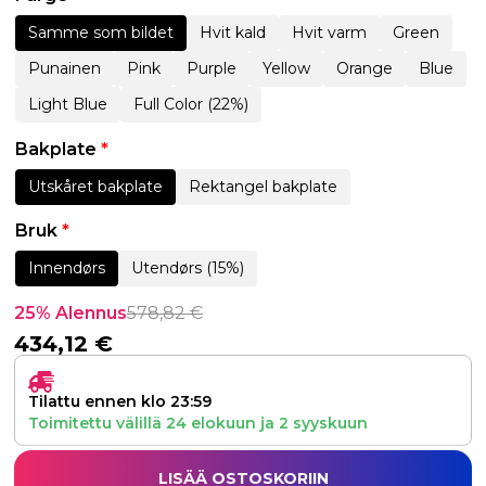
Samme som bildet
Hvit kald
Hvit varm
Green
Punainen
Pink
Purple
Yellow
Orange
Blue
Light Blue
Full Color (22%)
Bakplate
*
Utskåret bakplate
Rektangel bakplate
Bruk
*
Innendørs
Utendørs (15%)
25% Alennus
578,82
€
434,12
€
Tilattu ennen klo 23:59
Toimitettu välillä
24 elokuun
ja
2 syyskuun
LISÄÄ OSTOSKORIIN