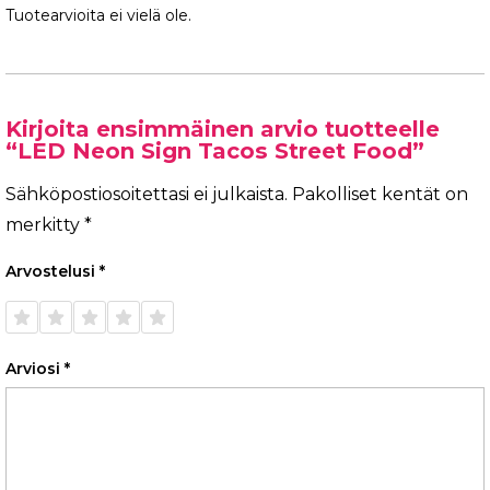
Tuotearvioita ei vielä ole.
Kirjoita ensimmäinen arvio tuotteelle
“LED Neon Sign Tacos Street Food”
Sähköpostiosoitettasi ei julkaista.
Pakolliset kentät on
merkitty
*
Arvostelusi
*
1/5
2/5
3/5
4/5
5/5
tähteä
tähteä
tähteä
tähteä
tähteä
Arviosi
*