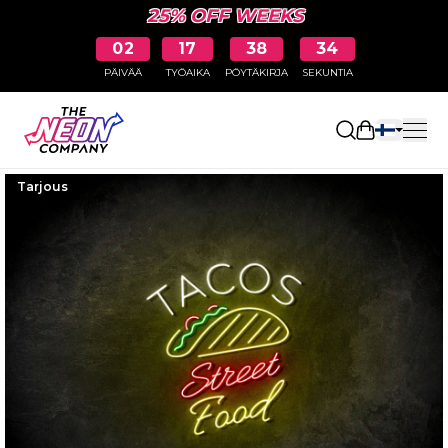
25% OFF WEEKS
02
17
38
33
PÄIVÄÄ
TYÖAIKA
PÖYTÄKIRJA
SEKUNTIA
Avaa ostosk
Tarjous