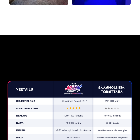
Miksi neonkyltti The Neon
Company?