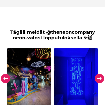
Tägää meidät @theneoncompany
neon-valosi lopputuloksella ✨🙌