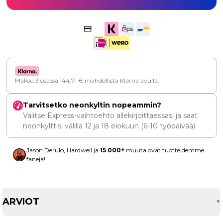
Maksu 3 osassa
144,71
€
mahdollista Klarna avulla.
Tarvitsetko neonkyltin nopeammin?
Valitse Express-vaihtoehto allekirjoittaessasi ja saat
neonkylttisi välillä
12
ja
18 elokuun
(6-10 työpäivää).
Jason Derulo, Hardwell ja
15 000+
muuta ovat tuotteidemme
faneja!
ARVIOT