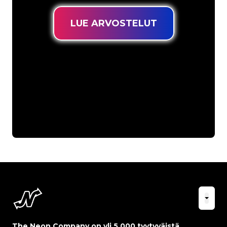
LUE ARVOSTELUT
The Neon Company on yli 5 000 tyytyväistä