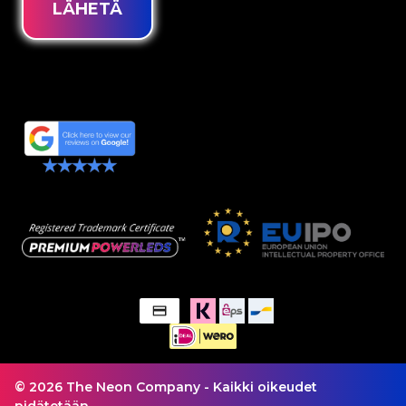
LÄHETÄ
© 2026 The Neon Company - Kaikki oikeudet
pidätetään.