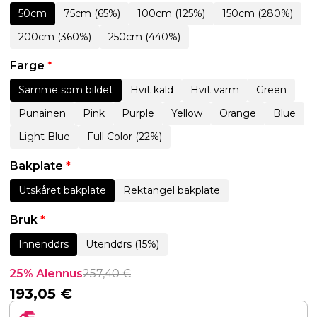
50cm
75cm (65%)
100cm (125%)
150cm (280%)
200cm (360%)
250cm (440%)
Farge
*
Samme som bildet
Hvit kald
Hvit varm
Green
Punainen
Pink
Purple
Yellow
Orange
Blue
Light Blue
Full Color (22%)
Bakplate
*
Utskåret bakplate
Rektangel bakplate
Bruk
*
Innendørs
Utendørs (15%)
25% Alennus
257,40
€
193,05
€