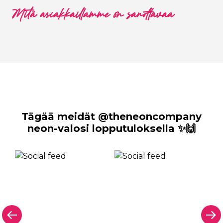
Mitä asiakkaillamme on sanottavaa
Tägää meidät @theneoncompany
neon-valosi lopputuloksella ✨🙌