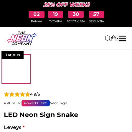
25% OFF WEEKS
02
19
30
57
PÄIVÄÄ
TYÖAIKA
PÖYTÄKIRJA
SEKUNTIA
Avaa osto
Tarjous
4.9/5
PREMIUM
PowerLEDs™
Neon Sign
LED Neon Sign Snake
Leveys
*