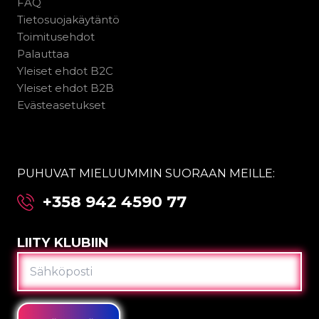
FAQ
Tietosuojakäytäntö
Toimitusehdot
Palauttaa
Yleiset ehdot B2C
Yleiset ehdot B2B
Evästeasetukset
PUHUVAT MIELUUMMIN SUORAAN MEILLE:
+358 942 4590 77
LIITY KLUBIIN
SÄHKÖPOSTI