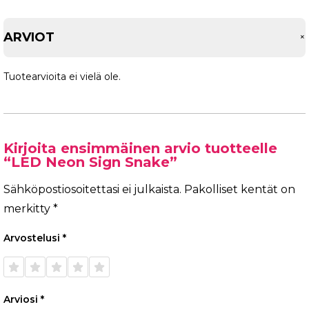
ARVIOT
Tuotearvioita ei vielä ole.
Kirjoita ensimmäinen arvio tuotteelle
“LED Neon Sign Snake”
Sähköpostiosoitettasi ei julkaista.
Pakolliset kentät on
merkitty
*
Arvostelusi
*
1/5
2/5
3/5
4/5
5/5
tähteä
tähteä
tähteä
tähteä
tähteä
Arviosi
*