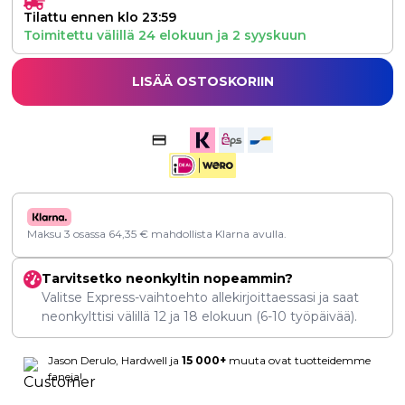
Tilattu ennen klo 23:59
Toimitettu välillä
24 elokuun
ja
2 syyskuun
LISÄÄ OSTOSKORIIN
Maksu 3 osassa
64,35
€
mahdollista Klarna avulla.
Tarvitsetko neonkyltin nopeammin?
Valitse Express-vaihtoehto allekirjoittaessasi ja saat
neonkylttisi välillä
12
ja
18 elokuun
(6-10 työpäivää).
Jason Derulo, Hardwell ja
15 000+
muuta ovat tuotteidemme
faneja!