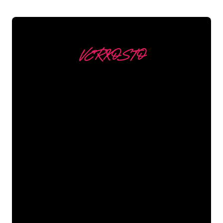
VERKOSTO
Asiakkaitamme ovat
mm
Neon Companyn Neon-asiantuntijat
ovat valmiita muuttamaan yrityksesi
nimen, logon tai tuotemerkin Neon-
valaistukseksi tunnelmallisella ja
tehokkaalla tavalla. Asiakaskuntaamme
kuuluu yli 5000+ yritystä ja tunnettua
tuotemerkkiä, joten olet tullut oikeaan
paikkaan hankkiaksesi kestävän Neon-
kyltin edullisimmalla hintatakuulla.