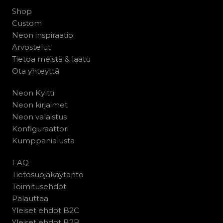
Shop
Custom
Neon inspiraatio
Arvostelut
Tietoa meistä & laatu
Ota yhteyttä
Neon Kyltti
Neon kirjaimet
Neon valaistus
Konfiguraattori
Kumppanialusta
FAQ
Tietosuojakäytäntö
Toimitusehdot
Palauttaa
Yleiset ehdot B2C
Yleiset ehdot B2B