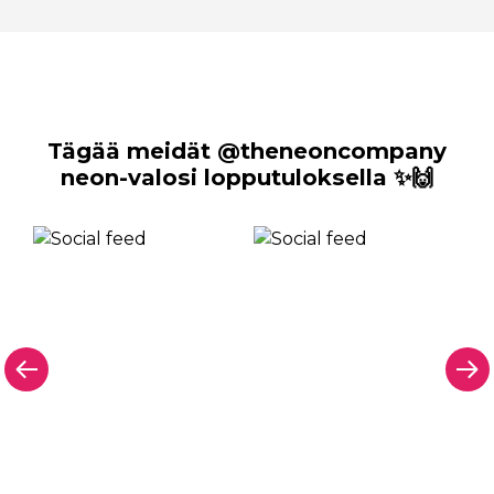
Tägää meidät @theneoncompany
neon-valosi lopputuloksella ✨🙌