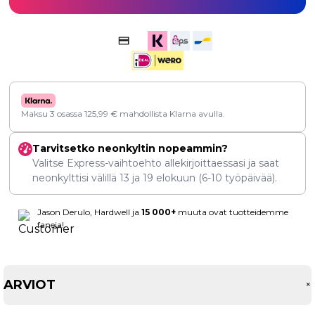
Maksu 3 osassa
125,99
€
mahdollista Klarna avulla.
Tarvitsetko neonkyltin nopeammin?
Valitse Express-vaihtoehto allekirjoittaessasi ja saat
neonkylttisi välillä
13
ja
19 elokuun
(6-10 työpäivää).
Jason Derulo, Hardwell ja
15 000+
muuta ovat tuotteidemme
faneja!
ARVIOT