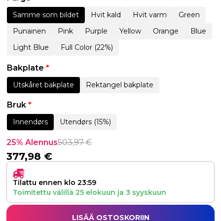
Samme som bildet
Hvit kald
Hvit varm
Green
Punainen
Pink
Purple
Yellow
Orange
Blue
Light Blue
Full Color (22%)
Bakplate
*
Utskåret bakplate
Rektangel bakplate
Bruk
*
Innendørs
Utendørs (15%)
25% Alennus
503,97
€
377,98
€
Tilattu ennen klo 23:59
Toimitettu välillä
25 elokuun
ja
3 syyskuun
LISÄÄ OSTOSKORIIN