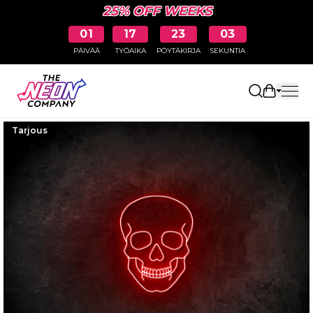
25% OFF WEEKS
01
17
23
03
PÄIVÄÄ
TYÖAIKA
PÖYTÄKIRJA
SEKUNTIA
Avaa osto
Tarjous