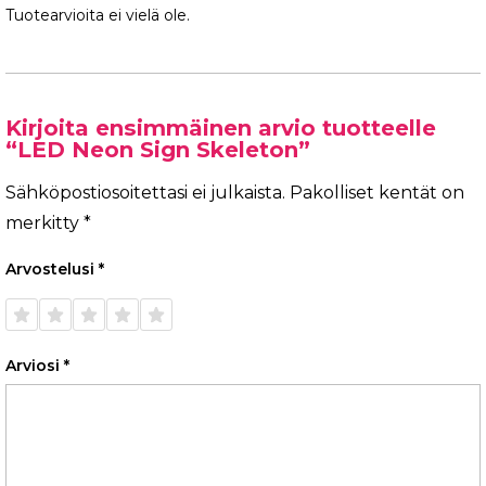
Tuotearvioita ei vielä ole.
Kirjoita ensimmäinen arvio tuotteelle
“LED Neon Sign Skeleton”
Sähköpostiosoitettasi ei julkaista.
Pakolliset kentät on
merkitty
*
Arvostelusi
*
1/5
2/5
3/5
4/5
5/5
tähteä
tähteä
tähteä
tähteä
tähteä
Arviosi
*