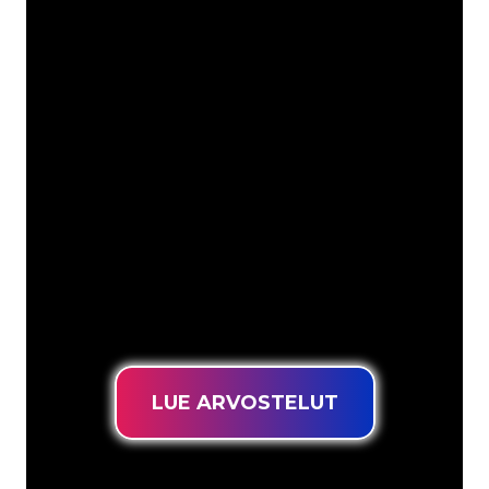
Asiakkaitamme ovat
mm
Neon Companyn Neon-asiantuntijat
ovat valmiita muuttamaan yrityksesi
nimen, logon tai tuotemerkin Neon-
valaistukseksi tunnelmallisella ja
tehokkaalla tavalla. Asiakaskuntaamme
kuuluu yli 5000+ yritystä ja tunnettua
tuotemerkkiä, joten olet tullut oikeaan
paikkaan hankkiaksesi kestävän Neon-
kyltin edullisimmalla hintatakuulla.
LUE ARVOSTELUT