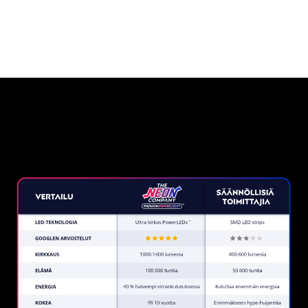
Miksi neonkyltti The Neon
Company?