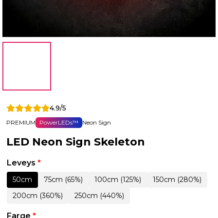
4.9/5
PREMIUM
PowerLEDs™
Neon Sign
LED Neon Sign Skeleton
Leveys
*
50cm
75cm (65%)
100cm (125%)
150cm (280%)
200cm (360%)
250cm (440%)
Farge
*