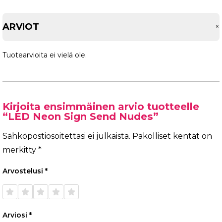
ARVIOT
Tuotearvioita ei vielä ole.
Kirjoita ensimmäinen arvio tuotteelle
“LED Neon Sign Send Nudes”
Sähköpostiosoitettasi ei julkaista.
Pakolliset kentät on
merkitty
*
Arvostelusi
*
1/5
2/5
3/5
4/5
5/5
tähteä
tähteä
tähteä
tähteä
tähteä
Arviosi
*