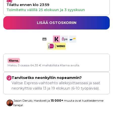
Tilattu ennen klo 23:59
Toimitettu välillä
25 elokuun
ja
3 syyskuun
LISÄÄ OSTOSKORIIN
Maksu 3 osassa
64,35
€
mahdollista Klarna avulla.
Tarvitsetko neonkyltin nopeammin?
Valitse Express-vaihtoehto allekirjoittaessasi ja saat
neonkylttisi välillä
13
ja
19 elokuun
(6-10 työpäivää).
Jason Derulo, Hardwell ja
15 000+
muuta ovat tuotteidemme
faneja!