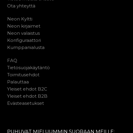
Ota yhteyttä
Neon Kyltti
Neon kirjaimet
Neon valaistus
Konfiguraattori
Kumppanialusta
FAQ
Tietosuojakäytäntö
Toimitusehdot
Palauttaa
Yleiset ehdot B2C
Yleiset ehdot B2B
Evästeasetukset
PUHUVAT MIELUUMMIN SUORAAN MEILLE: