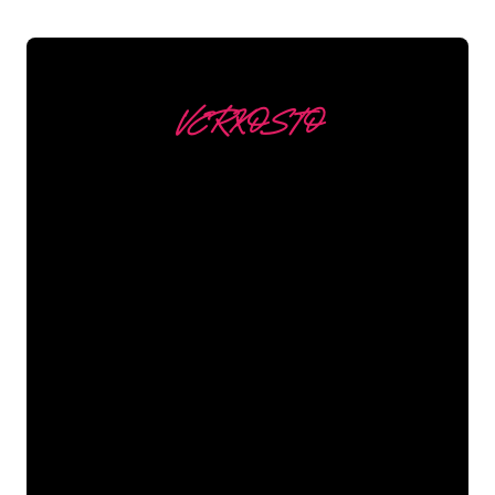
VERKOSTO
Asiakkaitamme ovat
mm
Neon Companyn Neon-asiantuntijat
ovat valmiita muuttamaan yrityksesi
nimen, logon tai tuotemerkin Neon-
valaistukseksi tunnelmallisella ja
tehokkaalla tavalla. Asiakaskuntaamme
kuuluu yli 5000+ yritystä ja tunnettua
tuotemerkkiä, joten olet tullut oikeaan
paikkaan hankkiaksesi kestävän Neon-
kyltin edullisimmalla hintatakuulla.