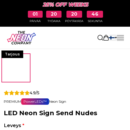
25% OFF WEEKS
01
20
20
45
PÄIVÄÄ
TYÖAIKA
PÖYTÄKIRJA
SEKUNTIA
Avaa ostosk
Tarjous
4.9/5
PREMIUM
PowerLEDs™
Neon Sign
LED Neon Sign Send Nudes
Leveys
*