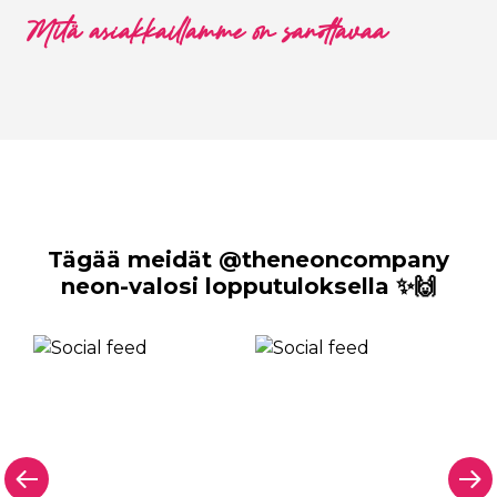
Mitä asiakkaillamme on sanottavaa
Tägää meidät @theneoncompany
neon-valosi lopputuloksella ✨🙌