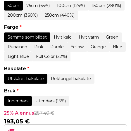
50cm
75cm (65%)
100cm (125%)
150cm (280%)
200cm (360%)
250cm (440%)
Farge
*
Samme som bildet
Hvit kald
Hvit varm
Green
Punainen
Pink
Purple
Yellow
Orange
Blue
Light Blue
Full Color (22%)
Bakplate
*
Utskåret bakplate
Rektangel bakplate
Bruk
*
Innendørs
Utendørs (15%)
25% Alennus
257,40
€
193,05
€